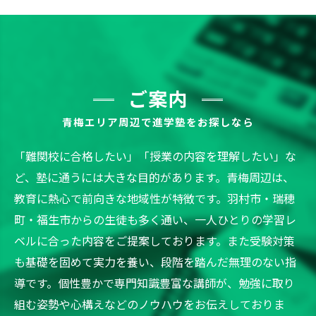
ご案内
青梅エリア周辺で進学塾をお探しなら
「難関校に合格したい」「授業の内容を理解したい」な
ど、塾に通うには大きな目的があります。青梅周辺は、
教育に熱心で前向きな地域性が特徴です。羽村市・瑞穂
町・福生市からの生徒も多く通い、一人ひとりの学習レ
ベルに合った内容をご提案しております。また受験対策
も基礎を固めて実力を養い、段階を踏んだ無理のない指
導です。個性豊かで専門知識豊富な講師が、勉強に取り
組む姿勢や心構えなどのノウハウをお伝えしておりま