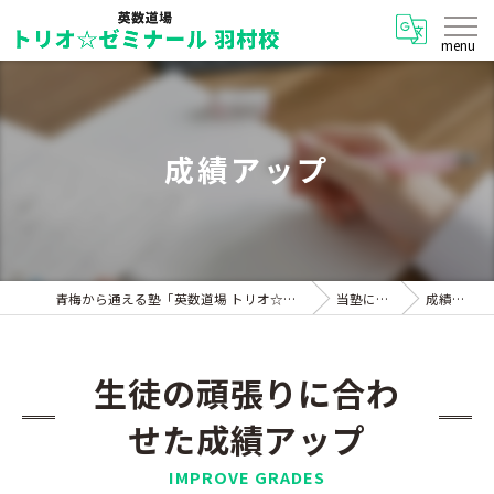
成績アップ
青梅から通える塾「英数道場 トリオ☆ゼミナール 羽村校」
当塾について
成績アップ
生徒の頑張りに合わ
せた成績アップ
IMPROVE GRADES