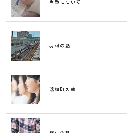
当塾について
羽村の塾
瑞穂町の塾
福生の塾