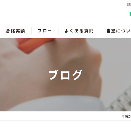
瑞
合格実績
フロー
よくある質問
当塾につい
羽村の塾
瑞穂町の塾
ブログ
福生の塾
成績アップ
受験対策
青梅