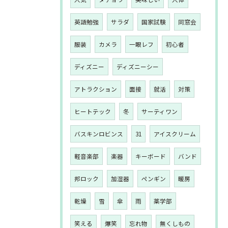
英語勉強
サラダ
国家試験
同窓会
服装
カメラ
一眼レフ
初心者
ディズニー
ディズニーシー
アトラクション
面接
就活
対策
ヒートテック
冬
サーティワン
バスキンロビンス
31
アイスクリーム
軽音楽部
楽器
キーボード
バンド
邦ロック
加湿器
ペンギン
暖房
乾燥
雪
傘
雨
薬学部
笑える
爆笑
忘れ物
無くしもの