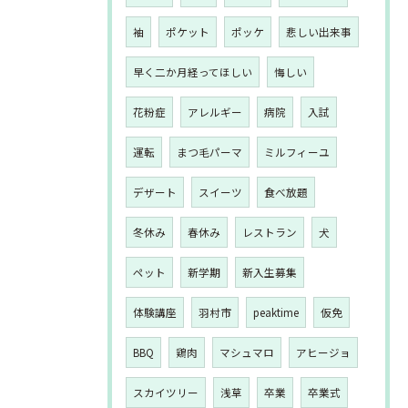
袖
ポケット
ポッケ
悲しい出来事
早く二か月経ってほしい
悔しい
花粉症
アレルギー
病院
入試
運転
まつ毛パーマ
ミルフィーユ
デザート
スイーツ
食べ放題
冬休み
春休み
レストラン
犬
ペット
新学期
新入生募集
体験講座
羽村市
peaktime
仮免
BBQ
鶏肉
マシュマロ
アヒージョ
スカイツリー
浅草
卒業
卒業式