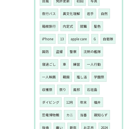
台風
免許更新
初回
写真
夜行バス
異文化理解
岩手
自然
箱根旅行
内定式
就職
髪色
iPhone
13
apple care
G
自衛隊
国防
盗撮
警察
沈黙の艦隊
寝過ごし
車
練習
一人行動
一人映画
韓国
推し活
学園祭
収穫祭
祭り
風邪
石垣島
ダイビング
12月
年末
福井
恐竜博物館
カニ
当番
親知らず
抜歯
痛い
新年
お正月
2024