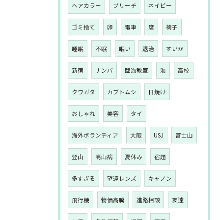
ヘアカラー
ブリーチ
ネイビー
ゴミ捨て
卵
電車
席
椅子
睡眠
不眠
眠い
退治
すいか
新宿
ナンパ
臨海教室
海
高校
クワガタ
カブトムシ
日焼け
おしゃれ
美容
タイ
海外ボランティア
大阪
USJ
富士山
登山
高山病
夏休み
宿題
多すぎる
望遠レンズ
キャノン
飛行機
物価高騰
進路相談
友達