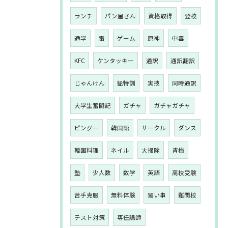
ランチ
パン屋さん
資格取得
登校
通学
雷
ゲーム
原神
中毒
KFC
ケンタッキー
通訳
通訳翻訳
じゃんけん
猛特訓
実技
同時通訳
大学生奮闘記
ガチャ
ガチャガチャ
ピングー
韓国語
サークル
ダンス
韓国料理
ネイル
大掃除
青梅
塾
少人数
数学
英語
高校受験
苦手克服
無料体験
習い事
難関校
テスト対策
専任講師