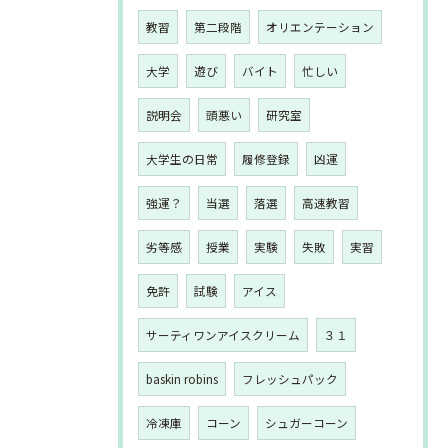
教習
第二段階
オリエンテーション
大学
遊び
バイト
忙しい
説明会
頭悪い
研究室
大学生の日常
履修登録
凶運
強運？
当選
落選
高速教習
劣等感
授業
実験
失敗
実習
免許
試験
アイス
サーティワンアイスクリーム
３１
baskin robins
フレッシュパック
冷凍庫
コーン
シュガーコーン