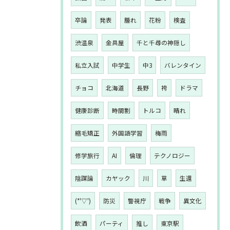
卒論
発表
腫れ
花粉
検査
渋温泉
金具屋
千と千尋の神隠し
私立入試
中学生
中3
バレンタイン
チョコ
北海道
長野
袴
ドラマ
健康診断
時間割
トルコ
晴れ
縮毛矯正
外国語学習
梅雨
修学旅行
AI
倫理
テクノロジー
陰謀論
カヤック
川
草
生還
(*'▽')
防災
警視庁
戦争
異文化
飲酒
パーティ
推し
東京駅