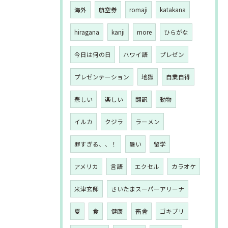
海外
航空券
romaji
katakana
hiragana
kanji
more
ひらがな
今日は何の日
ハワイ語
プレゼン
プレゼンテーション
地獄
自業自得
悲しい
楽しい
翻訳
動物
イルカ
クジラ
ラーメン
罪すぎる、、！
暑い
留学
アメリカ
言語
エクセル
カラオケ
米津玄師
さいたまスーパーアリーナ
夏
食
健康
畜舎
ゴキブリ