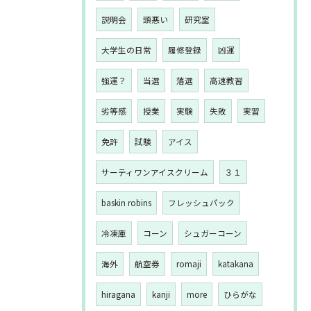
説明会
頭悪い
研究室
大学生の日常
履修登録
凶運
強運？
当選
落選
高速教習
劣等感
授業
実験
失敗
実習
免許
試験
アイス
サーティワンアイスクリーム
３１
baskin robins
フレッシュパック
冷凍庫
コーン
シュガーコーン
海外
航空券
romaji
katakana
hiragana
kanji
more
ひらがな