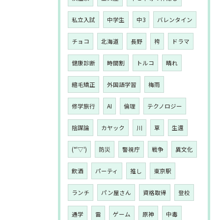
私立入試
中学生
中3
バレンタイン
チョコ
北海道
長野
袴
ドラマ
健康診断
時間割
トルコ
晴れ
縮毛矯正
外国語学習
梅雨
修学旅行
AI
倫理
テクノロジー
陰謀論
カヤック
川
草
生還
(*'▽')
防災
警視庁
戦争
異文化
飲酒
パーティ
推し
東京駅
ランチ
パン屋さん
資格取得
登校
通学
雷
ゲーム
原神
中毒