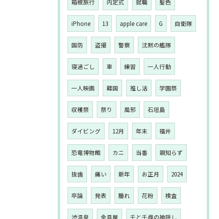
箱根旅行
内定式
就職
髪色
iPhone
13
apple care
G
自衛隊
国防
盗撮
警察
沈黙の艦隊
寝過ごし
車
練習
一人行動
一人映画
韓国
推し活
学園祭
収穫祭
祭り
風邪
石垣島
ダイビング
12月
年末
福井
恐竜博物館
カニ
当番
親知らず
抜歯
痛い
新年
お正月
2024
卒論
発表
腫れ
花粉
検査
渋温泉
金具屋
千と千尋の神隠し