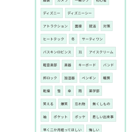
服装
カメラ
一眼レフ
初心者
ディズニー
ディズニーシー
アトラクション
面接
就活
対策
ヒートテック
冬
サーティワン
バスキンロビンス
31
アイスクリーム
軽音楽部
楽器
キーボード
バンド
邦ロック
加湿器
ペンギン
暖房
乾燥
雪
傘
雨
薬学部
笑える
爆笑
忘れ物
無くしもの
袖
ポケット
ポッケ
悲しい出来事
早く二か月経ってほしい
悔しい