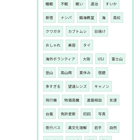
睡眠
不眠
眠い
退治
すいか
新宿
ナンパ
臨海教室
海
高校
クワガタ
カブトムシ
日焼け
おしゃれ
美容
タイ
海外ボランティア
大阪
USJ
富士山
登山
高山病
夏休み
宿題
多すぎる
望遠レンズ
キャノン
飛行機
物価高騰
進路相談
友達
台風
免許更新
初回
写真
夜行バス
異文化理解
岩手
自然