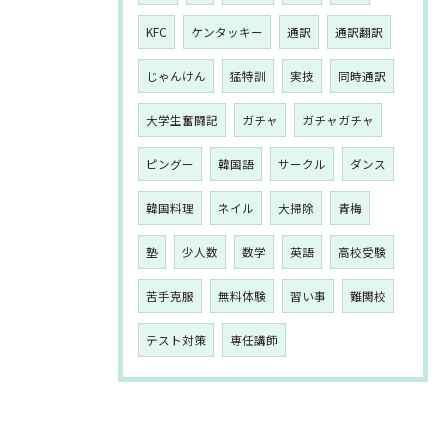
KFC
ケンタッキー
通訳
通訳翻訳
じゃんけん
猛特訓
実技
同時通訳
大学生奮闘記
ガチャ
ガチャガチャ
ピングー
韓国語
サークル
ダンス
韓国料理
ネイル
大掃除
青梅
塾
少人数
数学
英語
高校受験
苦手克服
無料体験
習い事
難関校
テスト対策
専任講師