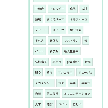
花粉症
アレルギー
病院
入試
運転
まつ毛パーマ
ミルフィーユ
デザート
スイーツ
食べ放題
冬休み
春休み
レストラン
犬
ペット
新学期
新入生募集
体験講座
羽村市
peaktime
仮免
BBQ
鶏肉
マシュマロ
アヒージョ
スカイツリー
浅草
卒業
卒業式
教習
第二段階
オリエンテーション
大学
遊び
バイト
忙しい