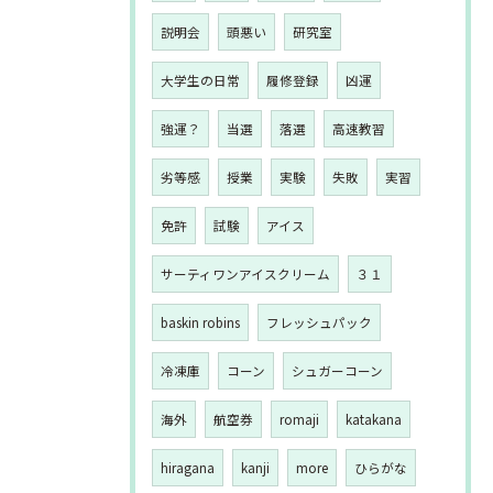
説明会
頭悪い
研究室
大学生の日常
履修登録
凶運
強運？
当選
落選
高速教習
劣等感
授業
実験
失敗
実習
免許
試験
アイス
サーティワンアイスクリーム
３１
baskin robins
フレッシュパック
冷凍庫
コーン
シュガーコーン
海外
航空券
romaji
katakana
hiragana
kanji
more
ひらがな