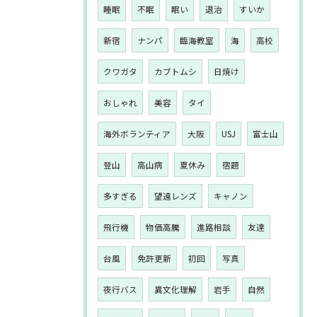
睡眠
不眠
眠い
退治
すいか
新宿
ナンパ
臨海教室
海
高校
クワガタ
カブトムシ
日焼け
おしゃれ
美容
タイ
海外ボランティア
大阪
USJ
富士山
登山
高山病
夏休み
宿題
多すぎる
望遠レンズ
キャノン
飛行機
物価高騰
進路相談
友達
台風
免許更新
初回
写真
夜行バス
異文化理解
岩手
自然