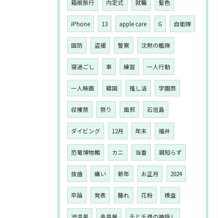
箱根旅行
内定式
就職
髪色
iPhone
13
apple care
G
自衛隊
国防
盗撮
警察
沈黙の艦隊
寝過ごし
車
練習
一人行動
一人映画
韓国
推し活
学園祭
収穫祭
祭り
風邪
石垣島
ダイビング
12月
年末
福井
恐竜博物館
カニ
当番
親知らず
抜歯
痛い
新年
お正月
2024
卒論
発表
腫れ
花粉
検査
渋温泉
金具屋
千と千尋の神隠し