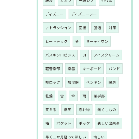
服装
カメラ
一眼レフ
初心者
ディズニー
ディズニーシー
アトラクション
面接
就活
対策
ヒートテック
冬
サーティワン
バスキンロビンス
31
アイスクリーム
軽音楽部
楽器
キーボード
バンド
邦ロック
加湿器
ペンギン
暖房
乾燥
雪
傘
雨
薬学部
笑える
爆笑
忘れ物
無くしもの
袖
ポケット
ポッケ
悲しい出来事
早く二か月経ってほしい
悔しい