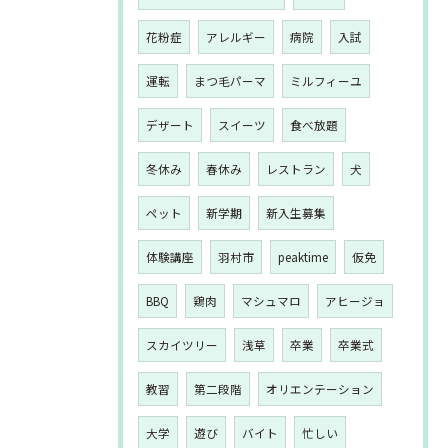
花粉症
アレルギー
病院
入試
運転
まつ毛パーマ
ミルフィーユ
デザート
スイーツ
食べ放題
冬休み
春休み
レストラン
犬
ペット
新学期
新入生募集
体験講座
羽村市
peaktime
仮免
BBQ
鶏肉
マシュマロ
アヒージョ
スカイツリー
浅草
卒業
卒業式
教習
第二段階
オリエンテーション
大学
遊び
バイト
忙しい