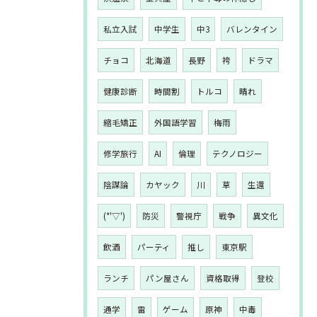
私立入試
中学生
中3
バレンタイン
チョコ
北海道
長野
袴
ドラマ
健康診断
時間割
トルコ
晴れ
縮毛矯正
外国語学習
梅雨
修学旅行
AI
倫理
テクノロジー
陰謀論
カヤック
川
草
生還
(*'▽')
防災
警視庁
戦争
異文化
飲酒
パーティ
推し
東京駅
ランチ
パン屋さん
資格取得
登校
通学
雷
ゲーム
原神
中毒