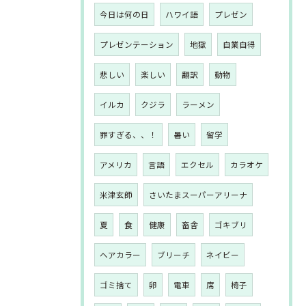
今日は何の日
ハワイ語
プレゼン
プレゼンテーション
地獄
自業自得
悲しい
楽しい
翻訳
動物
イルカ
クジラ
ラーメン
罪すぎる、、！
暑い
留学
アメリカ
言語
エクセル
カラオケ
米津玄師
さいたまスーパーアリーナ
夏
食
健康
畜舎
ゴキブリ
ヘアカラー
ブリーチ
ネイビー
ゴミ捨て
卵
電車
席
椅子