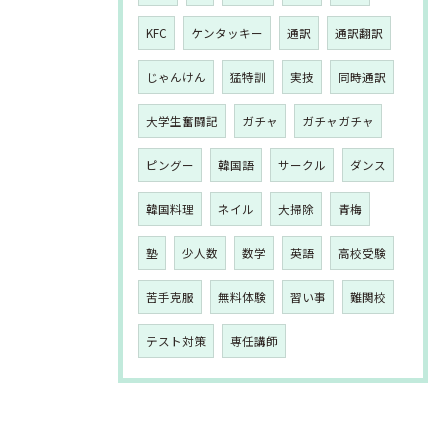
KFC
ケンタッキー
通訳
通訳翻訳
じゃんけん
猛特訓
実技
同時通訳
大学生奮闘記
ガチャ
ガチャガチャ
ピングー
韓国語
サークル
ダンス
韓国料理
ネイル
大掃除
青梅
塾
少人数
数学
英語
高校受験
苦手克服
無料体験
習い事
難関校
テスト対策
専任講師