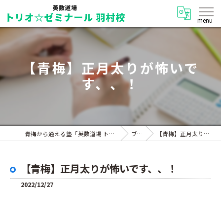
【青梅】正月太りが怖いで
す、、！
青梅から通える塾「英数道場 トリオ☆ゼミナール 羽村校」
ブログ
【青梅】正月太りが怖いです、、！
【青梅】正月太りが怖いです、、！
2022/12/27