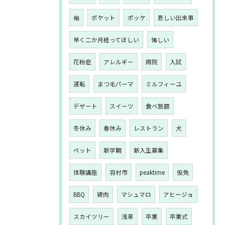
袖
ポケット
ポッケ
悲しい出来事
早く二か月経ってほしい
悔しい
花粉症
アレルギー
病院
入試
運転
まつ毛パーマ
ミルフィーユ
デザート
スイーツ
食べ放題
冬休み
春休み
レストラン
犬
ペット
新学期
新入生募集
体験講座
羽村市
peaktime
仮免
BBQ
鶏肉
マシュマロ
アヒージョ
スカイツリー
浅草
卒業
卒業式