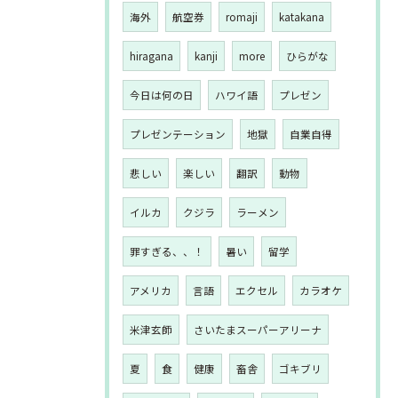
海外
航空券
romaji
katakana
hiragana
kanji
more
ひらがな
今日は何の日
ハワイ語
プレゼン
プレゼンテーション
地獄
自業自得
悲しい
楽しい
翻訳
動物
イルカ
クジラ
ラーメン
罪すぎる、、！
暑い
留学
アメリカ
言語
エクセル
カラオケ
米津玄師
さいたまスーパーアリーナ
夏
食
健康
畜舎
ゴキブリ