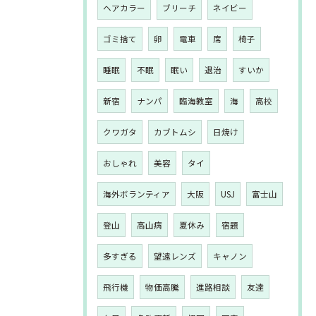
ヘアカラー
ブリーチ
ネイビー
ゴミ捨て
卵
電車
席
椅子
睡眠
不眠
眠い
退治
すいか
新宿
ナンパ
臨海教室
海
高校
クワガタ
カブトムシ
日焼け
おしゃれ
美容
タイ
海外ボランティア
大阪
USJ
富士山
登山
高山病
夏休み
宿題
多すぎる
望遠レンズ
キャノン
飛行機
物価高騰
進路相談
友達