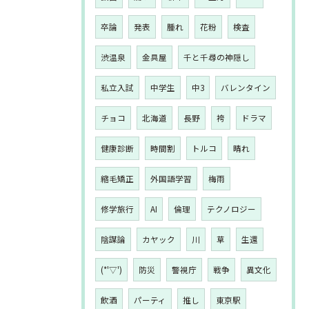
卒論
発表
腫れ
花粉
検査
渋温泉
金具屋
千と千尋の神隠し
私立入試
中学生
中3
バレンタイン
チョコ
北海道
長野
袴
ドラマ
健康診断
時間割
トルコ
晴れ
縮毛矯正
外国語学習
梅雨
修学旅行
AI
倫理
テクノロジー
陰謀論
カヤック
川
草
生還
(*'▽')
防災
警視庁
戦争
異文化
飲酒
パーティ
推し
東京駅