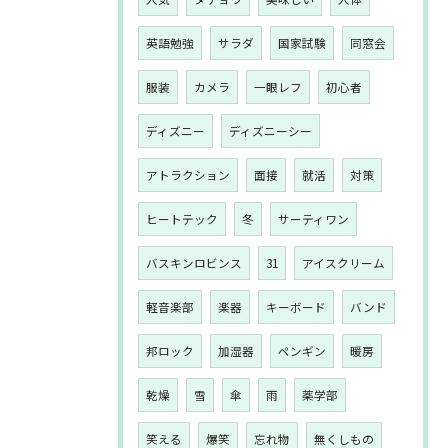
英語勉強
サラダ
国家試験
同窓会
服装
カメラ
一眼レフ
初心者
ディズニー
ディズニーシー
アトラクション
面接
就活
対策
ヒートテック
冬
サーティワン
バスキンロビンス
31
アイスクリーム
軽音楽部
楽器
キーボード
バンド
邦ロック
加湿器
ペンギン
暖房
乾燥
雪
傘
雨
薬学部
笑える
爆笑
忘れ物
無くしもの