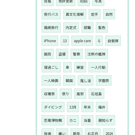
台風
免許更新
初回
写真
夜行バス
異文化理解
岩手
自然
箱根旅行
内定式
就職
髪色
iPhone
13
apple care
G
自衛隊
国防
盗撮
警察
沈黙の艦隊
寝過ごし
車
練習
一人行動
一人映画
韓国
推し活
学園祭
収穫祭
祭り
風邪
石垣島
ダイビング
12月
年末
福井
恐竜博物館
カニ
当番
親知らず
抜歯
痛い
新年
お正月
2024