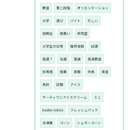
教習
第二段階
オリエンテーション
大学
遊び
バイト
忙しい
説明会
頭悪い
研究室
大学生の日常
履修登録
凶運
強運？
当選
落選
高速教習
劣等感
授業
実験
失敗
実習
免許
試験
アイス
サーティワンアイスクリーム
３１
baskin robins
フレッシュパック
冷凍庫
コーン
シュガーコーン