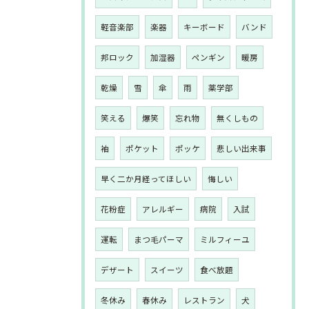
軽音楽部
楽器
キーボード
バンド
邦ロック
加湿器
ペンギン
暖房
乾燥
雪
傘
雨
薬学部
笑える
爆笑
忘れ物
無くしもの
袖
ポケット
ポッケ
悲しい出来事
早く二か月経ってほしい
悔しい
花粉症
アレルギー
病院
入試
運転
まつ毛パーマ
ミルフィーユ
デザート
スイーツ
食べ放題
冬休み
春休み
レストラン
犬