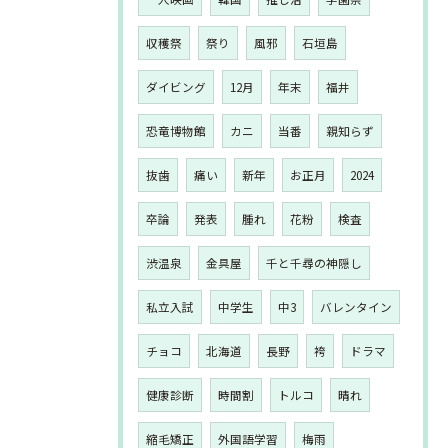
収穫祭
祭り
風邪
石垣島
ダイビング
12月
年末
福井
恐竜博物館
カニ
当番
親知らず
抜歯
痛い
新年
お正月
2024
卒論
発表
腫れ
花粉
検査
渋温泉
金具屋
千と千尋の神隠し
私立入試
中学生
中3
バレンタイン
チョコ
北海道
長野
袴
ドラマ
健康診断
時間割
トルコ
晴れ
縮毛矯正
外国語学習
梅雨