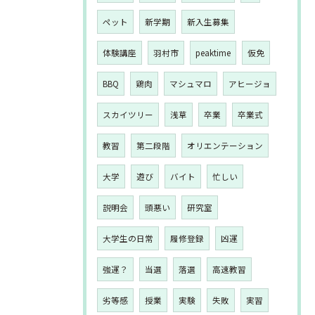
ペット
新学期
新入生募集
体験講座
羽村市
peaktime
仮免
BBQ
鶏肉
マシュマロ
アヒージョ
スカイツリー
浅草
卒業
卒業式
教習
第二段階
オリエンテーション
大学
遊び
バイト
忙しい
説明会
頭悪い
研究室
大学生の日常
履修登録
凶運
強運？
当選
落選
高速教習
劣等感
授業
実験
失敗
実習