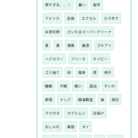
罪すぎる、、！
暑い
留学
アメリカ
言語
エクセル
カラオケ
米津玄師
さいたまスーパーアリーナ
夏
食
健康
畜舎
ゴキブリ
ヘアカラー
ブリーチ
ネイビー
ゴミ捨て
卵
電車
席
椅子
睡眠
不眠
眠い
退治
すいか
新宿
ナンパ
臨海教室
海
高校
クワガタ
カブトムシ
日焼け
おしゃれ
美容
タイ