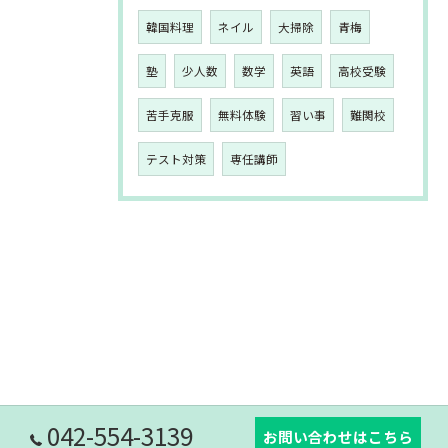
韓国料理
ネイル
大掃除
青梅
塾
少人数
数学
英語
高校受験
苦手克服
無料体験
習い事
難関校
テスト対策
専任講師
042-554-3139
お問い合わせはこちら