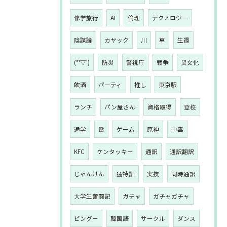
修学旅行
AI
倫理
テクノロジー
陰謀論
カヤック
川
草
生還
(*'▽')
防災
警視庁
戦争
異文化
飲酒
パーティ
推し
東京駅
ランチ
パン屋さん
資格取得
登校
通学
雷
ゲーム
原神
中毒
KFC
ケンタッキー
通訳
通訳翻訳
じゃんけん
猛特訓
実技
同時通訳
大学生奮闘記
ガチャ
ガチャガチャ
ピングー
韓国語
サークル
ダンス