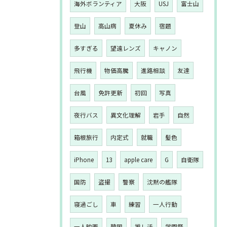
海外ボランティア
大阪
USJ
富士山
登山
高山病
夏休み
宿題
多すぎる
望遠レンズ
キャノン
飛行機
物価高騰
進路相談
友達
台風
免許更新
初回
写真
夜行バス
異文化理解
岩手
自然
箱根旅行
内定式
就職
髪色
iPhone
13
apple care
G
自衛隊
国防
盗撮
警察
沈黙の艦隊
寝過ごし
車
練習
一人行動
一人映画
韓国
推し活
学園祭