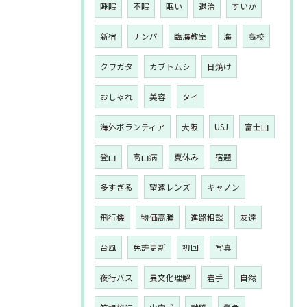
睡眠
不眠
眠い
退治
すいか
新宿
ナンパ
臨海教室
海
高校
クワガタ
カブトムシ
日焼け
おしゃれ
美容
タイ
海外ボランティア
大阪
USJ
富士山
登山
高山病
夏休み
宿題
多すぎる
望遠レンズ
キャノン
飛行機
物価高騰
進路相談
友達
台風
免許更新
初回
写真
夜行バス
異文化理解
岩手
自然