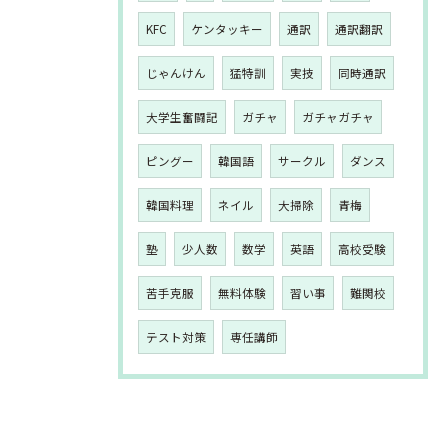
KFC
ケンタッキー
通訳
通訳翻訳
じゃんけん
猛特訓
実技
同時通訳
大学生奮闘記
ガチャ
ガチャガチャ
ピングー
韓国語
サークル
ダンス
韓国料理
ネイル
大掃除
青梅
塾
少人数
数学
英語
高校受験
苦手克服
無料体験
習い事
難関校
テスト対策
専任講師