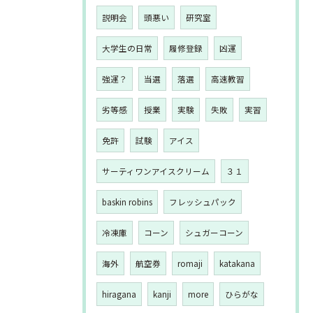
説明会
頭悪い
研究室
大学生の日常
履修登録
凶運
強運？
当選
落選
高速教習
劣等感
授業
実験
失敗
実習
免許
試験
アイス
サーティワンアイスクリーム
３１
baskin robins
フレッシュパック
冷凍庫
コーン
シュガーコーン
海外
航空券
romaji
katakana
hiragana
kanji
more
ひらがな