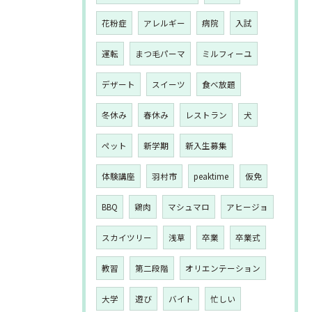
花粉症
アレルギー
病院
入試
運転
まつ毛パーマ
ミルフィーユ
デザート
スイーツ
食べ放題
冬休み
春休み
レストラン
犬
ペット
新学期
新入生募集
体験講座
羽村市
peaktime
仮免
BBQ
鶏肉
マシュマロ
アヒージョ
スカイツリー
浅草
卒業
卒業式
教習
第二段階
オリエンテーション
大学
遊び
バイト
忙しい