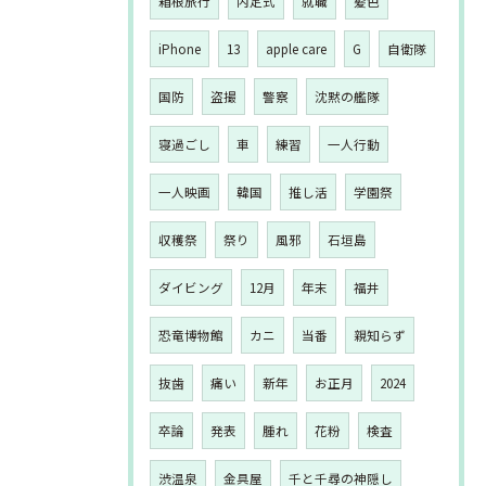
箱根旅行
内定式
就職
髪色
iPhone
13
apple care
G
自衛隊
国防
盗撮
警察
沈黙の艦隊
寝過ごし
車
練習
一人行動
一人映画
韓国
推し活
学園祭
収穫祭
祭り
風邪
石垣島
ダイビング
12月
年末
福井
恐竜博物館
カニ
当番
親知らず
抜歯
痛い
新年
お正月
2024
卒論
発表
腫れ
花粉
検査
渋温泉
金具屋
千と千尋の神隠し