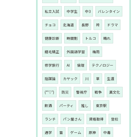
私立入試
中学生
中3
バレンタイン
チョコ
北海道
長野
袴
ドラマ
健康診断
時間割
トルコ
晴れ
縮毛矯正
外国語学習
梅雨
修学旅行
AI
倫理
テクノロジー
陰謀論
カヤック
川
草
生還
(*'▽')
防災
警視庁
戦争
異文化
飲酒
パーティ
推し
東京駅
ランチ
パン屋さん
資格取得
登校
通学
雷
ゲーム
原神
中毒