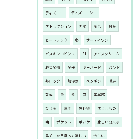
ディズニー
ディズニーシー
アトラクション
面接
就活
対策
ヒートテック
冬
サーティワン
バスキンロビンス
31
アイスクリーム
軽音楽部
楽器
キーボード
バンド
邦ロック
加湿器
ペンギン
暖房
乾燥
雪
傘
雨
薬学部
笑える
爆笑
忘れ物
無くしもの
袖
ポケット
ポッケ
悲しい出来事
早く二か月経ってほしい
悔しい