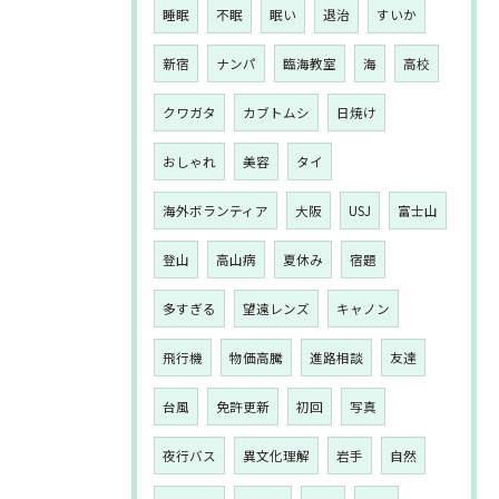
睡眠
不眠
眠い
退治
すいか
新宿
ナンパ
臨海教室
海
高校
クワガタ
カブトムシ
日焼け
おしゃれ
美容
タイ
海外ボランティア
大阪
USJ
富士山
登山
高山病
夏休み
宿題
多すぎる
望遠レンズ
キャノン
飛行機
物価高騰
進路相談
友達
台風
免許更新
初回
写真
夜行バス
異文化理解
岩手
自然