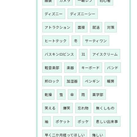
服装
カメラ
一眼レフ
初心者
ディズニー
ディズニーシー
アトラクション
面接
就活
対策
ヒートテック
冬
サーティワン
バスキンロビンス
31
アイスクリーム
軽音楽部
楽器
キーボード
バンド
邦ロック
加湿器
ペンギン
暖房
乾燥
雪
傘
雨
薬学部
笑える
爆笑
忘れ物
無くしもの
袖
ポケット
ポッケ
悲しい出来事
早く二か月経ってほしい
悔しい