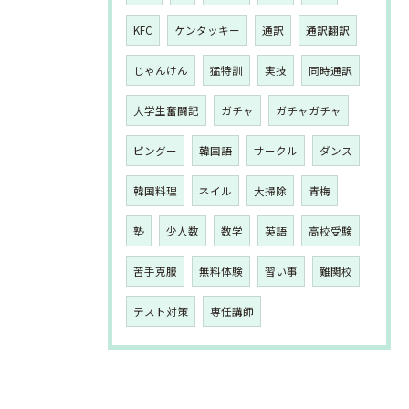
KFC
ケンタッキー
通訳
通訳翻訳
じゃんけん
猛特訓
実技
同時通訳
大学生奮闘記
ガチャ
ガチャガチャ
ピングー
韓国語
サークル
ダンス
韓国料理
ネイル
大掃除
青梅
塾
少人数
数学
英語
高校受験
苦手克服
無料体験
習い事
難関校
テスト対策
専任講師