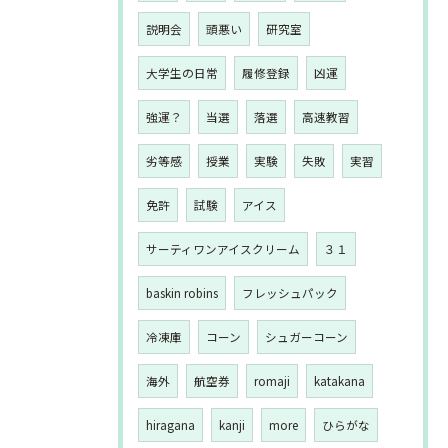
説明会
頭悪い
研究室
大学生の日常
履修登録
凶運
強運？
当選
落選
高速教習
劣等感
授業
実験
失敗
実習
免許
試験
アイス
サーティワンアイスクリーム
３１
baskin robins
フレッシュパック
冷凍庫
コーン
シュガーコーン
海外
航空券
romaji
katakana
hiragana
kanji
more
ひらがな