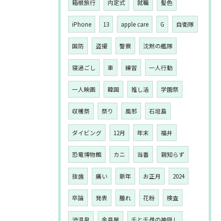
箱根旅行
内定式
就職
髪色
iPhone
13
apple care
G
自衛隊
国防
盗撮
警察
沈黙の艦隊
寝過ごし
車
練習
一人行動
一人映画
韓国
推し活
学園祭
収穫祭
祭り
風邪
石垣島
ダイビング
12月
年末
福井
恐竜博物館
カニ
当番
親知らず
抜歯
痛い
新年
お正月
2024
卒論
発表
腫れ
花粉
検査
渋温泉
金具屋
千と千尋の神隠し