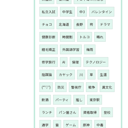
私立入試
中学生
中3
バレンタイン
チョコ
北海道
長野
袴
ドラマ
健康診断
時間割
トルコ
晴れ
縮毛矯正
外国語学習
梅雨
修学旅行
AI
倫理
テクノロジー
陰謀論
カヤック
川
草
生還
(*'▽')
防災
警視庁
戦争
異文化
飲酒
パーティ
推し
東京駅
ランチ
パン屋さん
資格取得
登校
通学
雷
ゲーム
原神
中毒