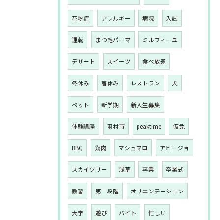
花粉症
アレルギー
病院
入試
運転
まつ毛パーマ
ミルフィーユ
デザート
スイーツ
食べ放題
冬休み
春休み
レストラン
犬
ペット
新学期
新入生募集
体験講座
羽村市
peaktime
仮免
BBQ
鶏肉
マシュマロ
アヒージョ
スカイツリー
浅草
卒業
卒業式
教習
第二段階
オリエンテーション
大学
遊び
バイト
忙しい