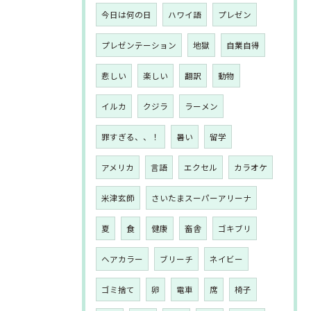
今日は何の日
ハワイ語
プレゼン
プレゼンテーション
地獄
自業自得
悲しい
楽しい
翻訳
動物
イルカ
クジラ
ラーメン
罪すぎる、、！
暑い
留学
アメリカ
言語
エクセル
カラオケ
米津玄師
さいたまスーパーアリーナ
夏
食
健康
畜舎
ゴキブリ
ヘアカラー
ブリーチ
ネイビー
ゴミ捨て
卵
電車
席
椅子