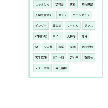
じゃんけん
猛特訓
実技
同時通訳
大学生奮闘記
ガチャ
ガチャガチャ
ピングー
韓国語
サークル
ダンス
韓国料理
ネイル
大掃除
青梅
塾
少人数
数学
英語
高校受験
苦手克服
無料体験
習い事
難関校
テスト対策
専任講師