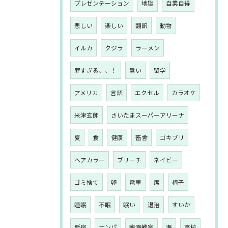
プレゼンテーション
地獄
自業自得
悲しい
楽しい
翻訳
動物
イルカ
クジラ
ラーメン
罪すぎる、、！
暑い
留学
アメリカ
言語
エクセル
カラオケ
米津玄師
さいたまスーパーアリーナ
夏
食
健康
畜舎
ゴキブリ
ヘアカラー
ブリーチ
ネイビー
ゴミ捨て
卵
電車
席
椅子
睡眠
不眠
眠い
退治
すいか
新宿
ナンパ
臨海教室
海
高校