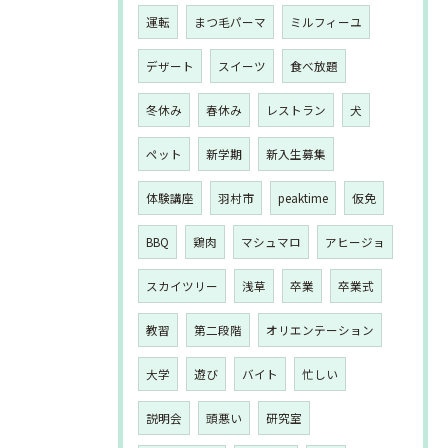
運転
まつ毛パーマ
ミルフィーユ
デザート
スイーツ
食べ放題
冬休み
春休み
レストラン
犬
ペット
新学期
新入生募集
体験講座
羽村市
peaktime
仮免
BBQ
鶏肉
マシュマロ
アヒージョ
スカイツリー
浅草
卒業
卒業式
教習
第二段階
オリエンテーション
大学
遊び
バイト
忙しい
説明会
頭悪い
研究室