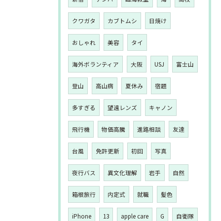
クワガタ
カブトムシ
日焼け
おしゃれ
美容
タイ
海外ボランティア
大阪
USJ
富士山
登山
高山病
夏休み
宿題
多すぎる
望遠レンズ
キャノン
飛行機
物価高騰
進路相談
友達
台風
免許更新
初回
写真
夜行バス
異文化理解
岩手
自然
箱根旅行
内定式
就職
髪色
iPhone
13
apple care
G
自衛隊