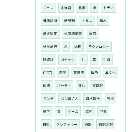
チョコ
北海道
長野
袴
ドラマ
健康診断
時間割
トルコ
晴れ
縮毛矯正
外国語学習
梅雨
修学旅行
AI
倫理
テクノロジー
陰謀論
カヤック
川
草
生還
(*'▽')
防災
警視庁
戦争
異文化
飲酒
パーティ
推し
東京駅
ランチ
パン屋さん
資格取得
登校
通学
雷
ゲーム
原神
中毒
KFC
ケンタッキー
通訳
通訳翻訳