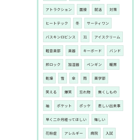
アトラクション
面接
就活
対策
ヒートテック
冬
サーティワン
バスキンロビンス
31
アイスクリーム
軽音楽部
楽器
キーボード
バンド
邦ロック
加湿器
ペンギン
暖房
乾燥
雪
傘
雨
薬学部
笑える
爆笑
忘れ物
無くしもの
袖
ポケット
ポッケ
悲しい出来事
早く二か月経ってほしい
悔しい
花粉症
アレルギー
病院
入試