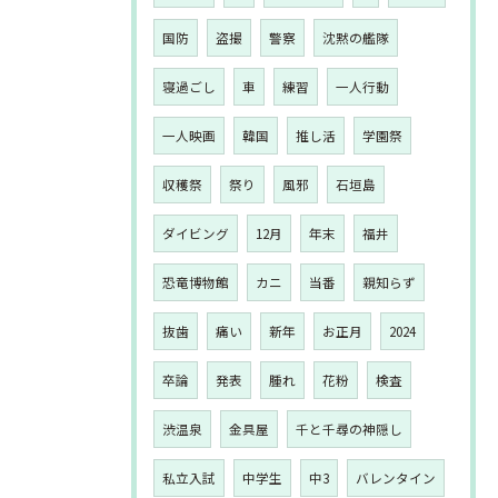
国防
盗撮
警察
沈黙の艦隊
寝過ごし
車
練習
一人行動
一人映画
韓国
推し活
学園祭
収穫祭
祭り
風邪
石垣島
ダイビング
12月
年末
福井
恐竜博物館
カニ
当番
親知らず
抜歯
痛い
新年
お正月
2024
卒論
発表
腫れ
花粉
検査
渋温泉
金具屋
千と千尋の神隠し
私立入試
中学生
中3
バレンタイン