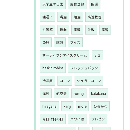
大学生の日常
履修登録
凶運
強運？
当選
落選
高速教習
劣等感
授業
実験
失敗
実習
免許
試験
アイス
サーティワンアイスクリーム
３１
baskin robins
フレッシュパック
冷凍庫
コーン
シュガーコーン
海外
航空券
romaji
katakana
hiragana
kanji
more
ひらがな
今日は何の日
ハワイ語
プレゼン