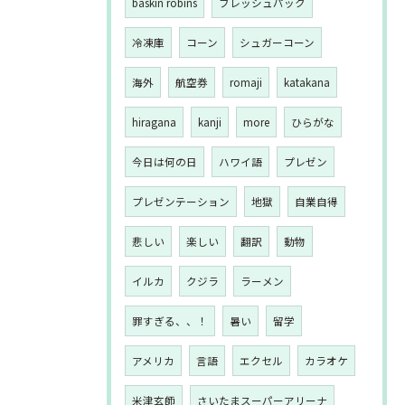
baskin robins
フレッシュパック
冷凍庫
コーン
シュガーコーン
海外
航空券
romaji
katakana
hiragana
kanji
more
ひらがな
今日は何の日
ハワイ語
プレゼン
プレゼンテーション
地獄
自業自得
悲しい
楽しい
翻訳
動物
イルカ
クジラ
ラーメン
罪すぎる、、！
暑い
留学
アメリカ
言語
エクセル
カラオケ
米津玄師
さいたまスーパーアリーナ