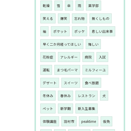
乾燥
雪
傘
雨
薬学部
笑える
爆笑
忘れ物
無くしもの
袖
ポケット
ポッケ
悲しい出来事
早く二か月経ってほしい
悔しい
花粉症
アレルギー
病院
入試
運転
まつ毛パーマ
ミルフィーユ
デザート
スイーツ
食べ放題
冬休み
春休み
レストラン
犬
ペット
新学期
新入生募集
体験講座
羽村市
peaktime
仮免