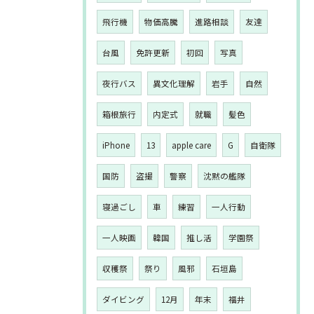
飛行機
物価高騰
進路相談
友達
台風
免許更新
初回
写真
夜行バス
異文化理解
岩手
自然
箱根旅行
内定式
就職
髪色
iPhone
13
apple care
G
自衛隊
国防
盗撮
警察
沈黙の艦隊
寝過ごし
車
練習
一人行動
一人映画
韓国
推し活
学園祭
収穫祭
祭り
風邪
石垣島
ダイビング
12月
年末
福井