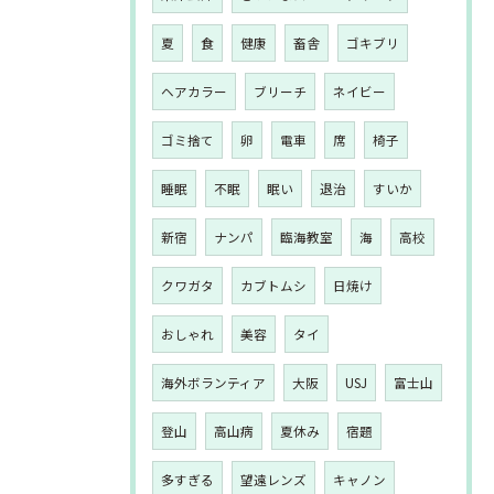
夏
食
健康
畜舎
ゴキブリ
ヘアカラー
ブリーチ
ネイビー
ゴミ捨て
卵
電車
席
椅子
睡眠
不眠
眠い
退治
すいか
新宿
ナンパ
臨海教室
海
高校
クワガタ
カブトムシ
日焼け
おしゃれ
美容
タイ
海外ボランティア
大阪
USJ
富士山
登山
高山病
夏休み
宿題
多すぎる
望遠レンズ
キャノン