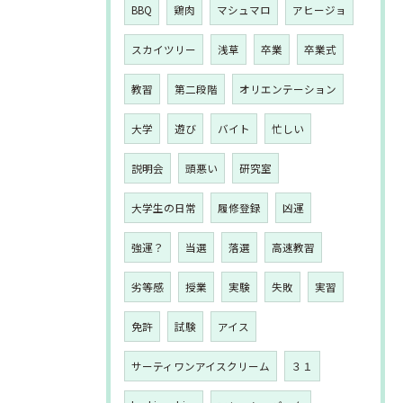
BBQ
鶏肉
マシュマロ
アヒージョ
スカイツリー
浅草
卒業
卒業式
教習
第二段階
オリエンテーション
大学
遊び
バイト
忙しい
説明会
頭悪い
研究室
大学生の日常
履修登録
凶運
強運？
当選
落選
高速教習
劣等感
授業
実験
失敗
実習
免許
試験
アイス
サーティワンアイスクリーム
３１