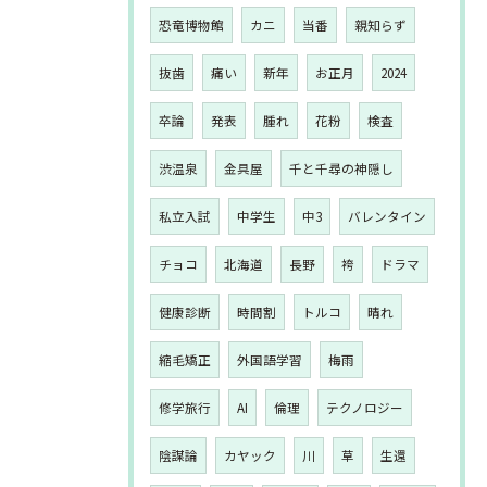
恐竜博物館
カニ
当番
親知らず
抜歯
痛い
新年
お正月
2024
卒論
発表
腫れ
花粉
検査
渋温泉
金具屋
千と千尋の神隠し
私立入試
中学生
中3
バレンタイン
チョコ
北海道
長野
袴
ドラマ
健康診断
時間割
トルコ
晴れ
縮毛矯正
外国語学習
梅雨
修学旅行
AI
倫理
テクノロジー
陰謀論
カヤック
川
草
生還