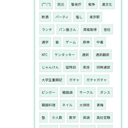
(*'▽')
防災
警視庁
戦争
異文化
飲酒
パーティ
推し
東京駅
ランチ
パン屋さん
資格取得
登校
通学
雷
ゲーム
原神
中毒
KFC
ケンタッキー
通訳
通訳翻訳
じゃんけん
猛特訓
実技
同時通訳
大学生奮闘記
ガチャ
ガチャガチャ
ピングー
韓国語
サークル
ダンス
韓国料理
ネイル
大掃除
青梅
塾
少人数
数学
英語
高校受験