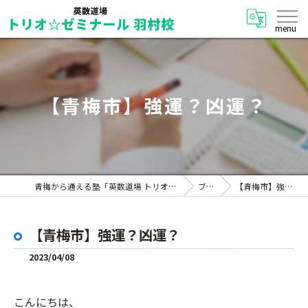
【青梅市】強運？凶運？
青梅から通える塾「英数道場 トリオ☆ゼミナール 羽村校」
ブログ
【青梅市】強運？凶運？
【青梅市】強運？凶運？
2023/04/08
こんにちは、