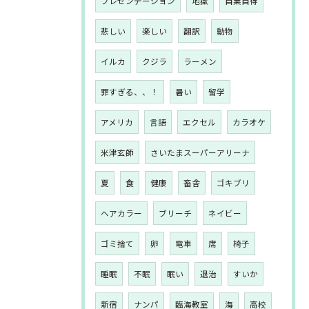
プレゼンテーション
地獄
自業自得
悲しい
楽しい
翻訳
動物
イルカ
クジラ
ラーメン
罪すぎる、、！
暑い
留学
アメリカ
言語
エクセル
カラオケ
米津玄師
さいたまスーパーアリーナ
夏
食
健康
畜舎
ゴキブリ
ヘアカラー
ブリーチ
ネイビー
ゴミ捨て
卵
電車
席
椅子
睡眠
不眠
眠い
退治
すいか
新宿
ナンパ
臨海教室
海
高校