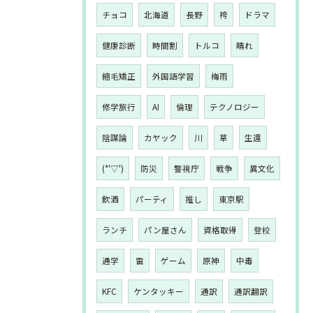
チョコ
北海道
長野
袴
ドラマ
健康診断
時間割
トルコ
晴れ
縮毛矯正
外国語学習
梅雨
修学旅行
AI
倫理
テクノロジー
陰謀論
カヤック
川
草
生還
(*'▽')
防災
警視庁
戦争
異文化
飲酒
パーティ
推し
東京駅
ランチ
パン屋さん
資格取得
登校
通学
雷
ゲーム
原神
中毒
KFC
ケンタッキー
通訳
通訳翻訳