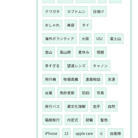
クワガタ
カブトムシ
日焼け
おしゃれ
美容
タイ
海外ボランティア
大阪
USJ
富士山
登山
高山病
夏休み
宿題
多すぎる
望遠レンズ
キャノン
飛行機
物価高騰
進路相談
友達
台風
免許更新
初回
写真
夜行バス
異文化理解
岩手
自然
箱根旅行
内定式
就職
髪色
iPhone
13
apple care
G
自衛隊