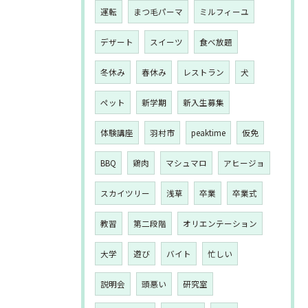
運転
まつ毛パーマ
ミルフィーユ
デザート
スイーツ
食べ放題
冬休み
春休み
レストラン
犬
ペット
新学期
新入生募集
体験講座
羽村市
peaktime
仮免
BBQ
鶏肉
マシュマロ
アヒージョ
スカイツリー
浅草
卒業
卒業式
教習
第二段階
オリエンテーション
大学
遊び
バイト
忙しい
説明会
頭悪い
研究室