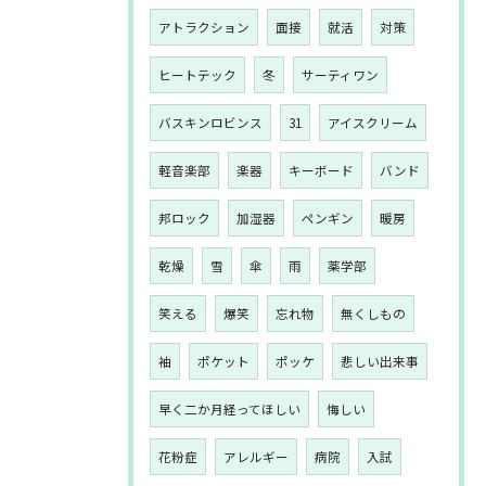
アトラクション
面接
就活
対策
ヒートテック
冬
サーティワン
バスキンロビンス
31
アイスクリーム
軽音楽部
楽器
キーボード
バンド
邦ロック
加湿器
ペンギン
暖房
乾燥
雪
傘
雨
薬学部
笑える
爆笑
忘れ物
無くしもの
袖
ポケット
ポッケ
悲しい出来事
早く二か月経ってほしい
悔しい
花粉症
アレルギー
病院
入試