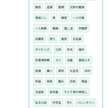
国防
盗撮
警察
沈黙の艦隊
寝過ごし
車
練習
一人行動
一人映画
韓国
推し活
学園祭
収穫祭
祭り
風邪
石垣島
ダイビング
12月
年末
福井
恐竜博物館
カニ
当番
親知らず
抜歯
痛い
新年
お正月
2024
卒論
発表
腫れ
花粉
検査
渋温泉
金具屋
千と千尋の神隠し
私立入試
中学生
中3
バレンタイン