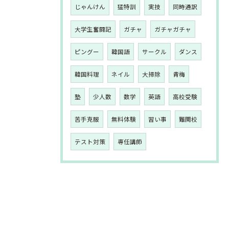
じゃんけん
猛特訓
実技
同時通訳
大学生奮闘記
ガチャ
ガチャガチャ
ピングー
韓国語
サークル
ダンス
韓国料理
ネイル
大掃除
青梅
塾
少人数
数学
英語
高校受験
苦手克服
無料体験
習い事
難関校
テスト対策
専任講師