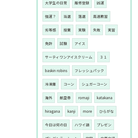
大学生の日常
履修登録
凶運
強運？
当選
落選
高速教習
劣等感
授業
実験
失敗
実習
免許
試験
アイス
サーティワンアイスクリーム
３１
baskin robins
フレッシュパック
冷凍庫
コーン
シュガーコーン
海外
航空券
romaji
katakana
hiragana
kanji
more
ひらがな
今日は何の日
ハワイ語
プレゼン