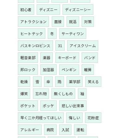
初心者
ディズニー
ディズニーシー
アトラクション
面接
就活
対策
ヒートテック
冬
サーティワン
バスキンロビンス
31
アイスクリーム
軽音楽部
楽器
キーボード
バンド
邦ロック
加湿器
ペンギン
暖房
乾燥
雪
傘
雨
薬学部
笑える
爆笑
忘れ物
無くしもの
袖
ポケット
ポッケ
悲しい出来事
早く二か月経ってほしい
悔しい
花粉症
アレルギー
病院
入試
運転