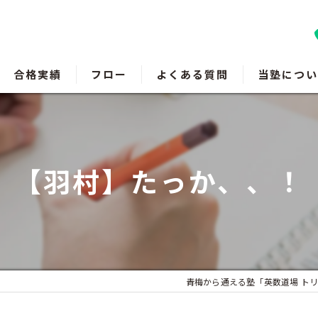
合格実績
フロー
よくある質問
当塾につい
羽村の塾
瑞穂町の塾
【羽村】たっか、、！
福生の塾
成績アップ
受験対策
青梅から通える塾「英数道場 トリ