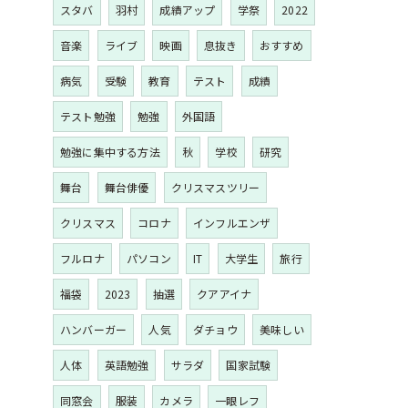
スタバ
羽村
成績アップ
学祭
2022
音楽
ライブ
映画
息抜き
おすすめ
病気
受験
教育
テスト
成績
テスト勉強
勉強
外国語
勉強に集中する方法
秋
学校
研究
舞台
舞台俳優
クリスマスツリー
クリスマス
コロナ
インフルエンザ
フルロナ
パソコン
IT
大学生
旅行
福袋
2023
抽選
クアアイナ
ハンバーガー
人気
ダチョウ
美味しい
人体
英語勉強
サラダ
国家試験
同窓会
服装
カメラ
一眼レフ