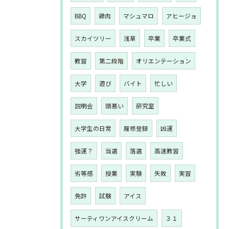
BBQ
鶏肉
マシュマロ
アヒージョ
スカイツリー
浅草
卒業
卒業式
教習
第二段階
オリエンテーション
大学
遊び
バイト
忙しい
説明会
頭悪い
研究室
大学生の日常
履修登録
凶運
強運？
当選
落選
高速教習
劣等感
授業
実験
失敗
実習
免許
試験
アイス
サーティワンアイスクリーム
３１