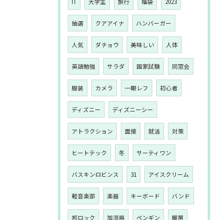
IT
大学生
旅行
福袋
2023
抽選
クアアイナ
ハンバーガー
人気
ダチョウ
美味しい
人体
英語勉強
サラダ
国家試験
同窓会
服装
カメラ
一眼レフ
初心者
ディズニー
ディズニーシー
アトラクション
面接
就活
対策
ヒートテック
冬
サーティワン
バスキンロビンス
31
アイスクリーム
軽音楽部
楽器
キーボード
バンド
邦ロック
加湿器
ペンギン
暖房