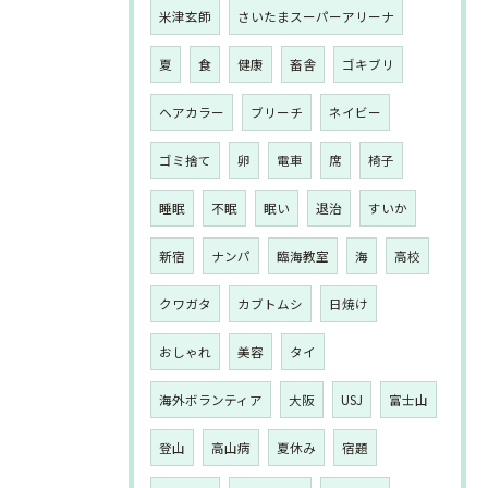
米津玄師
さいたまスーパーアリーナ
夏
食
健康
畜舎
ゴキブリ
ヘアカラー
ブリーチ
ネイビー
ゴミ捨て
卵
電車
席
椅子
睡眠
不眠
眠い
退治
すいか
新宿
ナンパ
臨海教室
海
高校
クワガタ
カブトムシ
日焼け
おしゃれ
美容
タイ
海外ボランティア
大阪
USJ
富士山
登山
高山病
夏休み
宿題