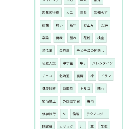
恐竜博物館
カニ
当番
親知らず
抜歯
痛い
新年
お正月
2024
卒論
発表
腫れ
花粉
検査
渋温泉
金具屋
千と千尋の神隠し
私立入試
中学生
中3
バレンタイン
チョコ
北海道
長野
袴
ドラマ
健康診断
時間割
トルコ
晴れ
縮毛矯正
外国語学習
梅雨
修学旅行
AI
倫理
テクノロジー
陰謀論
カヤック
川
草
生還