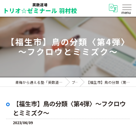
【福生市】鳥の分類〈第4弾〉
～フクロウとミミズク～
青梅から通える塾「英数道場 トリオ☆ゼミナール 羽村校」
ブログ
【福生市】鳥の分類〈第4弾〉～フクロウとミミズク～
【福生市】鳥の分類〈第4弾〉～フクロウ
とミミズク～
2023/06/09