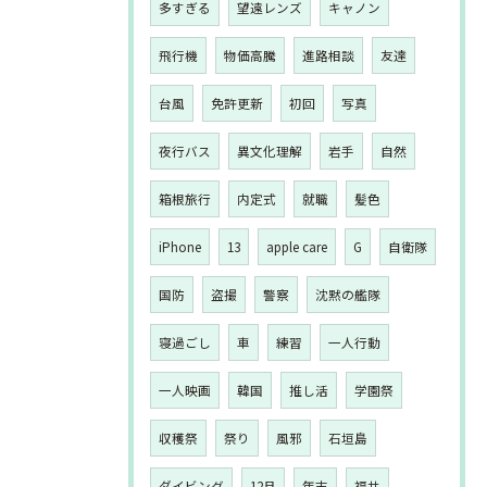
多すぎる
望遠レンズ
キャノン
飛行機
物価高騰
進路相談
友達
台風
免許更新
初回
写真
夜行バス
異文化理解
岩手
自然
箱根旅行
内定式
就職
髪色
iPhone
13
apple care
G
自衛隊
国防
盗撮
警察
沈黙の艦隊
寝過ごし
車
練習
一人行動
一人映画
韓国
推し活
学園祭
収穫祭
祭り
風邪
石垣島
ダイビング
12月
年末
福井