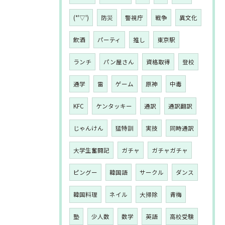
(*'▽')
防災
警視庁
戦争
異文化
飲酒
パーティ
推し
東京駅
ランチ
パン屋さん
資格取得
登校
通学
雷
ゲーム
原神
中毒
KFC
ケンタッキー
通訳
通訳翻訳
じゃんけん
猛特訓
実技
同時通訳
大学生奮闘記
ガチャ
ガチャガチャ
ピングー
韓国語
サークル
ダンス
韓国料理
ネイル
大掃除
青梅
塾
少人数
数学
英語
高校受験