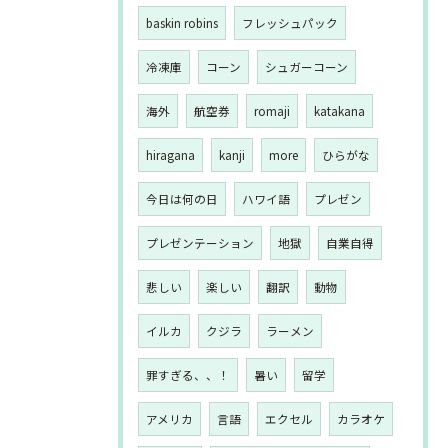
baskin robins
フレッシュパック
冷凍庫
コーン
シュガーコーン
海外
航空券
romaji
katakana
hiragana
kanji
more
ひらがな
今日は何の日
ハワイ語
プレゼン
プレゼンテーション
地獄
自業自得
悲しい
楽しい
翻訳
動物
イルカ
クジラ
ラーメン
罪すぎる、、！
暑い
留学
アメリカ
言語
エクセル
カラオケ