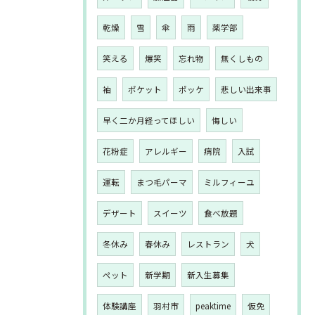
乾燥
雪
傘
雨
薬学部
笑える
爆笑
忘れ物
無くしもの
袖
ポケット
ポッケ
悲しい出来事
早く二か月経ってほしい
悔しい
花粉症
アレルギー
病院
入試
運転
まつ毛パーマ
ミルフィーユ
デザート
スイーツ
食べ放題
冬休み
春休み
レストラン
犬
ペット
新学期
新入生募集
体験講座
羽村市
peaktime
仮免