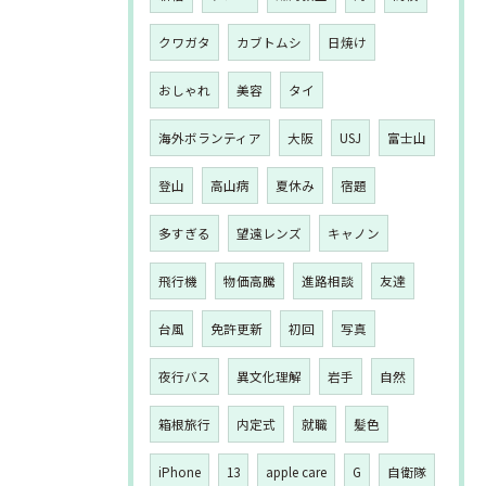
クワガタ
カブトムシ
日焼け
おしゃれ
美容
タイ
海外ボランティア
大阪
USJ
富士山
登山
高山病
夏休み
宿題
多すぎる
望遠レンズ
キャノン
飛行機
物価高騰
進路相談
友達
台風
免許更新
初回
写真
夜行バス
異文化理解
岩手
自然
箱根旅行
内定式
就職
髪色
iPhone
13
apple care
G
自衛隊