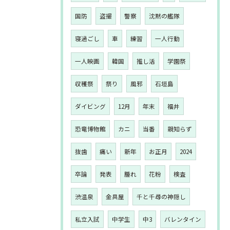
国防
盗撮
警察
沈黙の艦隊
寝過ごし
車
練習
一人行動
一人映画
韓国
推し活
学園祭
収穫祭
祭り
風邪
石垣島
ダイビング
12月
年末
福井
恐竜博物館
カニ
当番
親知らず
抜歯
痛い
新年
お正月
2024
卒論
発表
腫れ
花粉
検査
渋温泉
金具屋
千と千尋の神隠し
私立入試
中学生
中3
バレンタイン