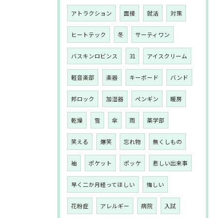
アトラクション
面接
就活
対策
ヒートテック
冬
サーティワン
バスキンロビンス
31
アイスクリーム
軽音楽部
楽器
キーボード
バンド
邦ロック
加湿器
ペンギン
暖房
乾燥
雪
傘
雨
薬学部
笑える
爆笑
忘れ物
無くしもの
袖
ポケット
ポッケ
悲しい出来事
早く二か月経ってほしい
悔しい
花粉症
アレルギー
病院
入試