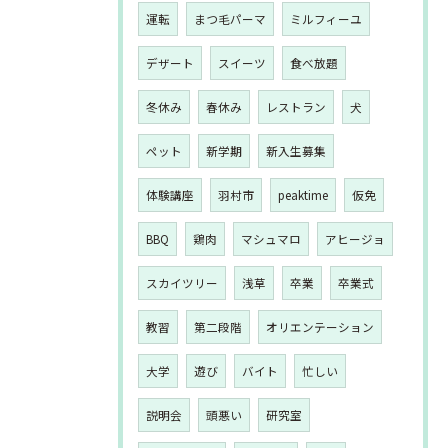
運転
まつ毛パーマ
ミルフィーユ
デザート
スイーツ
食べ放題
冬休み
春休み
レストラン
犬
ペット
新学期
新入生募集
体験講座
羽村市
peaktime
仮免
BBQ
鶏肉
マシュマロ
アヒージョ
スカイツリー
浅草
卒業
卒業式
教習
第二段階
オリエンテーション
大学
遊び
バイト
忙しい
説明会
頭悪い
研究室