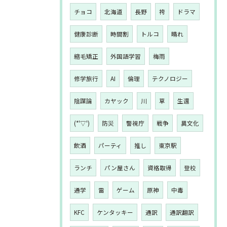
チョコ
北海道
長野
袴
ドラマ
健康診断
時間割
トルコ
晴れ
縮毛矯正
外国語学習
梅雨
修学旅行
AI
倫理
テクノロジー
陰謀論
カヤック
川
草
生還
(*'▽')
防災
警視庁
戦争
異文化
飲酒
パーティ
推し
東京駅
ランチ
パン屋さん
資格取得
登校
通学
雷
ゲーム
原神
中毒
KFC
ケンタッキー
通訳
通訳翻訳