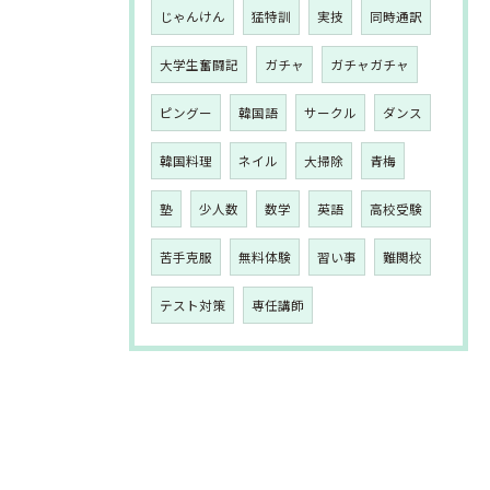
じゃんけん
猛特訓
実技
同時通訳
大学生奮闘記
ガチャ
ガチャガチャ
ピングー
韓国語
サークル
ダンス
韓国料理
ネイル
大掃除
青梅
塾
少人数
数学
英語
高校受験
苦手克服
無料体験
習い事
難関校
テスト対策
専任講師