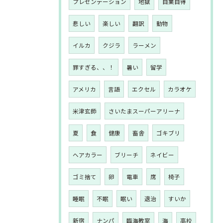
プレゼンテーション
地獄
自業自得
悲しい
楽しい
翻訳
動物
イルカ
クジラ
ラーメン
罪すぎる、、！
暑い
留学
アメリカ
言語
エクセル
カラオケ
米津玄師
さいたまスーパーアリーナ
夏
食
健康
畜舎
ゴキブリ
ヘアカラー
ブリーチ
ネイビー
ゴミ捨て
卵
電車
席
椅子
睡眠
不眠
眠い
退治
すいか
新宿
ナンパ
臨海教室
海
高校