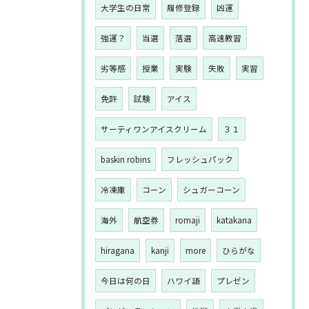
大学生の日常
履修登録
凶運
強運？
当選
落選
高速教習
劣等感
授業
実験
失敗
実習
免許
試験
アイス
サーティワンアイスクリーム
３１
baskin robins
フレッシュパック
冷凍庫
コーン
シュガーコーン
海外
航空券
romaji
katakana
hiragana
kanji
more
ひらがな
今日は何の日
ハワイ語
プレゼン