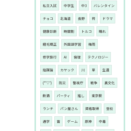
私立入試
中学生
中3
バレンタイン
チョコ
北海道
長野
袴
ドラマ
健康診断
時間割
トルコ
晴れ
縮毛矯正
外国語学習
梅雨
修学旅行
AI
倫理
テクノロジー
陰謀論
カヤック
川
草
生還
(*'▽')
防災
警視庁
戦争
異文化
飲酒
パーティ
推し
東京駅
ランチ
パン屋さん
資格取得
登校
通学
雷
ゲーム
原神
中毒