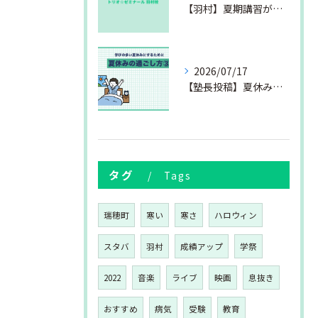
【羽村】夏期講習が始まりました
2026/07/17
【塾長投稿】夏休みの過ごし方③
タグ
Tags
瑞穂町
寒い
寒さ
ハロウィン
スタバ
羽村
成績アップ
学祭
2022
音楽
ライブ
映画
息抜き
おすすめ
病気
受験
教育