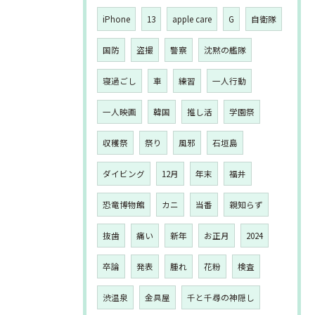
iPhone
13
apple care
G
自衛隊
国防
盗撮
警察
沈黙の艦隊
寝過ごし
車
練習
一人行動
一人映画
韓国
推し活
学園祭
収穫祭
祭り
風邪
石垣島
ダイビング
12月
年末
福井
恐竜博物館
カニ
当番
親知らず
抜歯
痛い
新年
お正月
2024
卒論
発表
腫れ
花粉
検査
渋温泉
金具屋
千と千尋の神隠し