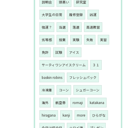
説明会
頭悪い
研究室
大学生の日常
履修登録
凶運
強運？
当選
落選
高速教習
劣等感
授業
実験
失敗
実習
免許
試験
アイス
サーティワンアイスクリーム
３１
baskin robins
フレッシュパック
冷凍庫
コーン
シュガーコーン
海外
航空券
romaji
katakana
hiragana
kanji
more
ひらがな
今日は何の日
ハワイ語
プレゼン