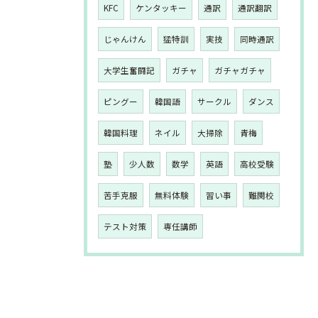
KFC
ケンタッキー
通訳
通訳翻訳
じゃんけん
猛特訓
実技
同時通訳
大学生奮闘記
ガチャ
ガチャガチャ
ピングー
韓国語
サークル
ダンス
韓国料理
ネイル
大掃除
青梅
塾
少人数
数学
英語
高校受験
苦手克服
無料体験
習い事
難関校
テスト対策
専任講師