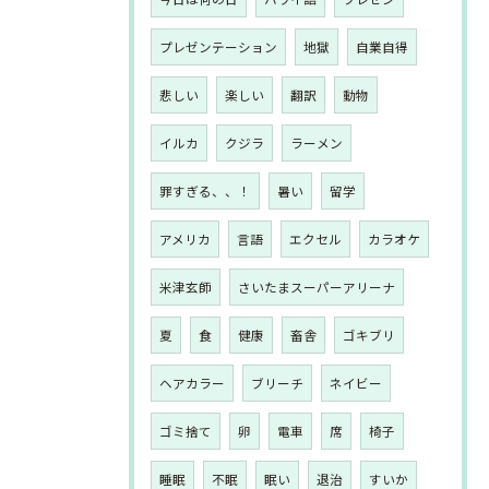
プレゼンテーション
地獄
自業自得
悲しい
楽しい
翻訳
動物
イルカ
クジラ
ラーメン
罪すぎる、、！
暑い
留学
アメリカ
言語
エクセル
カラオケ
米津玄師
さいたまスーパーアリーナ
夏
食
健康
畜舎
ゴキブリ
ヘアカラー
ブリーチ
ネイビー
ゴミ捨て
卵
電車
席
椅子
睡眠
不眠
眠い
退治
すいか