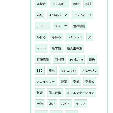
花粉症
アレルギー
病院
入試
運転
まつ毛パーマ
ミルフィーユ
デザート
スイーツ
食べ放題
冬休み
春休み
レストラン
犬
ペット
新学期
新入生募集
体験講座
羽村市
peaktime
仮免
BBQ
鶏肉
マシュマロ
アヒージョ
スカイツリー
浅草
卒業
卒業式
教習
第二段階
オリエンテーション
大学
遊び
バイト
忙しい