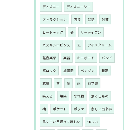
ディズニー
ディズニーシー
アトラクション
面接
就活
対策
ヒートテック
冬
サーティワン
バスキンロビンス
31
アイスクリーム
軽音楽部
楽器
キーボード
バンド
邦ロック
加湿器
ペンギン
暖房
乾燥
雪
傘
雨
薬学部
笑える
爆笑
忘れ物
無くしもの
袖
ポケット
ポッケ
悲しい出来事
早く二か月経ってほしい
悔しい