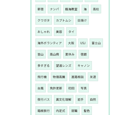
新宿
ナンパ
臨海教室
海
高校
クワガタ
カブトムシ
日焼け
おしゃれ
美容
タイ
海外ボランティア
大阪
USJ
富士山
登山
高山病
夏休み
宿題
多すぎる
望遠レンズ
キャノン
飛行機
物価高騰
進路相談
友達
台風
免許更新
初回
写真
夜行バス
異文化理解
岩手
自然
箱根旅行
内定式
就職
髪色