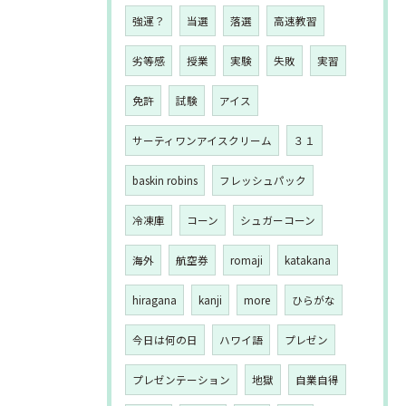
強運？
当選
落選
高速教習
劣等感
授業
実験
失敗
実習
免許
試験
アイス
サーティワンアイスクリーム
３１
baskin robins
フレッシュパック
冷凍庫
コーン
シュガーコーン
海外
航空券
romaji
katakana
hiragana
kanji
more
ひらがな
今日は何の日
ハワイ語
プレゼン
プレゼンテーション
地獄
自業自得