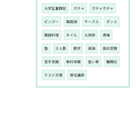
大学生奮闘記
ガチャ
ガチャガチャ
ピングー
韓国語
サークル
ダンス
韓国料理
ネイル
大掃除
青梅
塾
少人数
数学
英語
高校受験
苦手克服
無料体験
習い事
難関校
テスト対策
専任講師