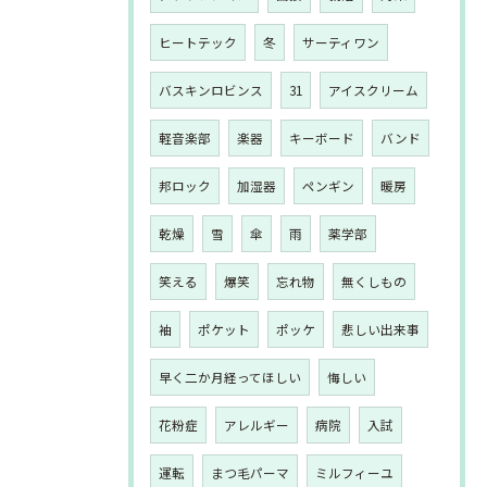
ヒートテック
冬
サーティワン
バスキンロビンス
31
アイスクリーム
軽音楽部
楽器
キーボード
バンド
邦ロック
加湿器
ペンギン
暖房
乾燥
雪
傘
雨
薬学部
笑える
爆笑
忘れ物
無くしもの
袖
ポケット
ポッケ
悲しい出来事
早く二か月経ってほしい
悔しい
花粉症
アレルギー
病院
入試
運転
まつ毛パーマ
ミルフィーユ