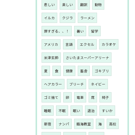
悲しい
楽しい
翻訳
動物
イルカ
クジラ
ラーメン
罪すぎる、、！
暑い
留学
アメリカ
言語
エクセル
カラオケ
米津玄師
さいたまスーパーアリーナ
夏
食
健康
畜舎
ゴキブリ
ヘアカラー
ブリーチ
ネイビー
ゴミ捨て
卵
電車
席
椅子
睡眠
不眠
眠い
退治
すいか
新宿
ナンパ
臨海教室
海
高校