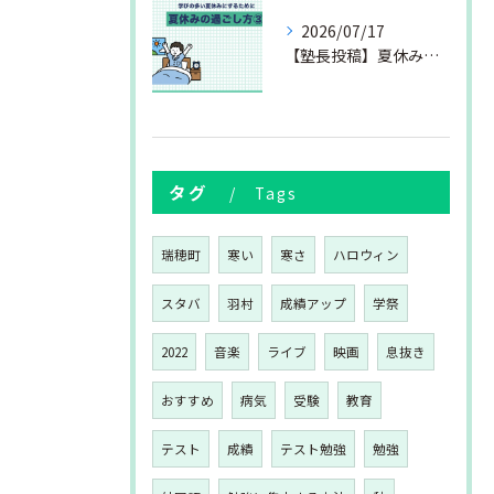
2026/07/17
【塾長投稿】夏休みの過ごし方③
タグ
Tags
瑞穂町
寒い
寒さ
ハロウィン
スタバ
羽村
成績アップ
学祭
2022
音楽
ライブ
映画
息抜き
おすすめ
病気
受験
教育
テスト
成績
テスト勉強
勉強