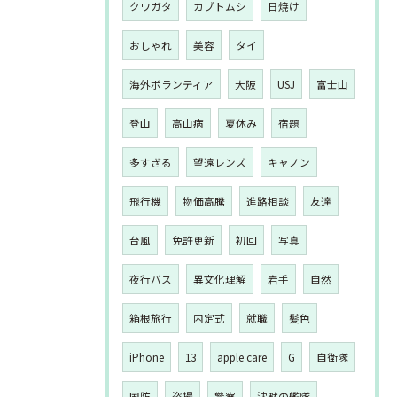
クワガタ
カブトムシ
日焼け
おしゃれ
美容
タイ
海外ボランティア
大阪
USJ
富士山
登山
高山病
夏休み
宿題
多すぎる
望遠レンズ
キャノン
飛行機
物価高騰
進路相談
友達
台風
免許更新
初回
写真
夜行バス
異文化理解
岩手
自然
箱根旅行
内定式
就職
髪色
iPhone
13
apple care
G
自衛隊
国防
盗撮
警察
沈黙の艦隊