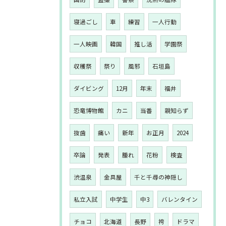
寝過ごし
車
練習
一人行動
一人映画
韓国
推し活
学園祭
収穫祭
祭り
風邪
石垣島
ダイビング
12月
年末
福井
恐竜博物館
カニ
当番
親知らず
抜歯
痛い
新年
お正月
2024
卒論
発表
腫れ
花粉
検査
渋温泉
金具屋
千と千尋の神隠し
私立入試
中学生
中3
バレンタイン
チョコ
北海道
長野
袴
ドラマ