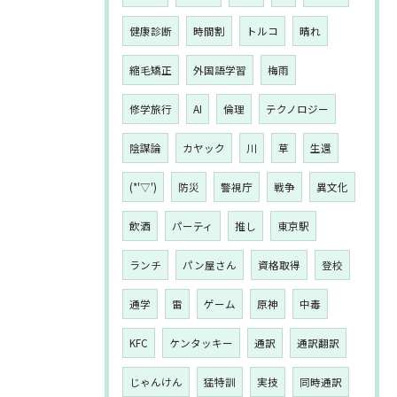
健康診断
時間割
トルコ
晴れ
縮毛矯正
外国語学習
梅雨
修学旅行
AI
倫理
テクノロジー
陰謀論
カヤック
川
草
生還
(*'▽')
防災
警視庁
戦争
異文化
飲酒
パーティ
推し
東京駅
ランチ
パン屋さん
資格取得
登校
通学
雷
ゲーム
原神
中毒
KFC
ケンタッキー
通訳
通訳翻訳
じゃんけん
猛特訓
実技
同時通訳