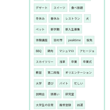
デザート
スイーツ
食べ放題
冬休み
春休み
レストラン
犬
ペット
新学期
新入生募集
体験講座
羽村市
peaktime
仮免
BBQ
鶏肉
マシュマロ
アヒージョ
スカイツリー
浅草
卒業
卒業式
教習
第二段階
オリエンテーション
大学
遊び
バイト
忙しい
説明会
頭悪い
研究室
大学生の日常
履修登録
凶運