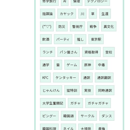
修学旅行
AI
倫理
テクノロジー
陰謀論
カヤック
川
草
生還
(*'▽')
防災
警視庁
戦争
異文化
飲酒
パーティ
推し
東京駅
ランチ
パン屋さん
資格取得
登校
通学
雷
ゲーム
原神
中毒
KFC
ケンタッキー
通訳
通訳翻訳
じゃんけん
猛特訓
実技
同時通訳
大学生奮闘記
ガチャ
ガチャガチャ
ピングー
韓国語
サークル
ダンス
韓国料理
ネイル
大掃除
青梅