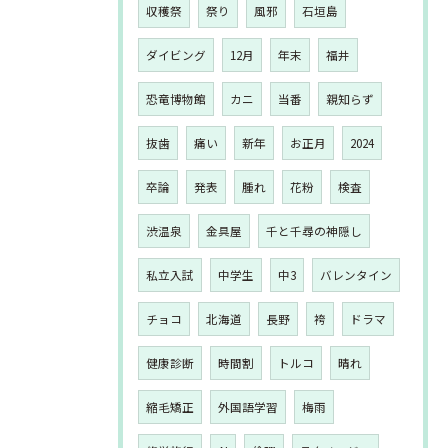
収穫祭
祭り
風邪
石垣島
ダイビング
12月
年末
福井
恐竜博物館
カニ
当番
親知らず
抜歯
痛い
新年
お正月
2024
卒論
発表
腫れ
花粉
検査
渋温泉
金具屋
千と千尋の神隠し
私立入試
中学生
中3
バレンタイン
チョコ
北海道
長野
袴
ドラマ
健康診断
時間割
トルコ
晴れ
縮毛矯正
外国語学習
梅雨