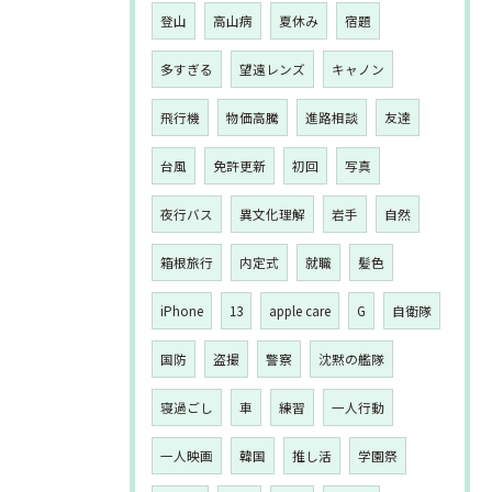
登山
高山病
夏休み
宿題
多すぎる
望遠レンズ
キャノン
飛行機
物価高騰
進路相談
友達
台風
免許更新
初回
写真
夜行バス
異文化理解
岩手
自然
箱根旅行
内定式
就職
髪色
iPhone
13
apple care
G
自衛隊
国防
盗撮
警察
沈黙の艦隊
寝過ごし
車
練習
一人行動
一人映画
韓国
推し活
学園祭