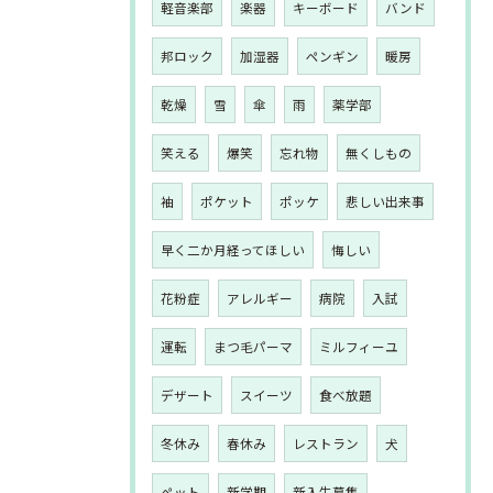
軽音楽部
楽器
キーボード
バンド
邦ロック
加湿器
ペンギン
暖房
乾燥
雪
傘
雨
薬学部
笑える
爆笑
忘れ物
無くしもの
袖
ポケット
ポッケ
悲しい出来事
早く二か月経ってほしい
悔しい
花粉症
アレルギー
病院
入試
運転
まつ毛パーマ
ミルフィーユ
デザート
スイーツ
食べ放題
冬休み
春休み
レストラン
犬
ペット
新学期
新入生募集