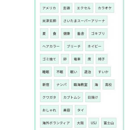
アメリカ
言語
エクセル
カラオケ
米津玄師
さいたまスーパーアリーナ
夏
食
健康
畜舎
ゴキブリ
ヘアカラー
ブリーチ
ネイビー
ゴミ捨て
卵
電車
席
椅子
睡眠
不眠
眠い
退治
すいか
新宿
ナンパ
臨海教室
海
高校
クワガタ
カブトムシ
日焼け
おしゃれ
美容
タイ
海外ボランティア
大阪
USJ
富士山