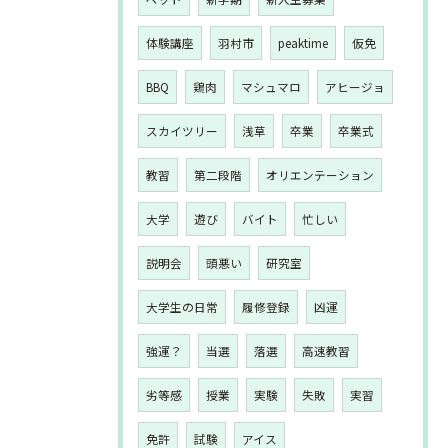
体験講座
羽村市
peaktime
仮免
BBQ
鶏肉
マシュマロ
アヒージョ
スカイツリー
浅草
卒業
卒業式
教習
第二段階
オリエンテーション
大学
遊び
バイト
忙しい
説明会
頭悪い
研究室
大学生の日常
履修登録
凶運
強運？
当選
落選
高速教習
劣等感
授業
実験
失敗
実習
免許
試験
アイス