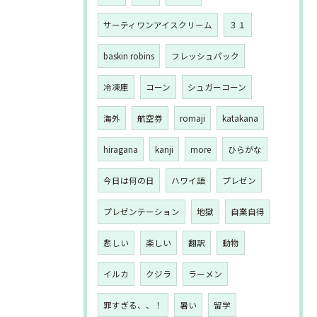
サーティワンアイスクリーム
３１
baskin robins
フレッシュパック
冷凍庫
コーン
シュガーコーン
海外
航空券
romaji
katakana
hiragana
kanji
more
ひらがな
今日は何の日
ハワイ語
プレゼン
プレゼンテーション
地獄
自業自得
悲しい
楽しい
翻訳
動物
イルカ
クジラ
ラーメン
罪すぎる、、！
暑い
留学