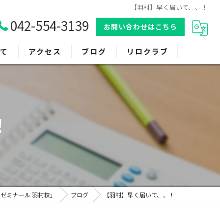
【羽村】早く届いて、、！
042-554-3139
お問い合わせはこちら
て
アクセス
ブログ
リロクラブ
！
ゼミナール 羽村校」
ブログ
【羽村】早く届いて、、！