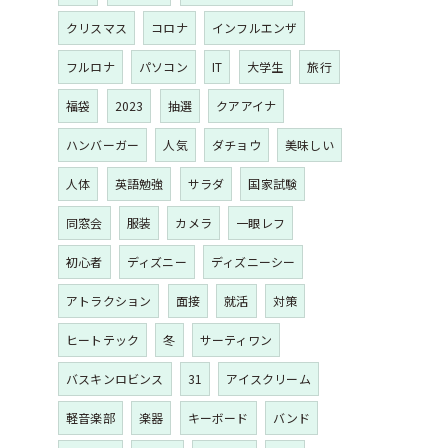
クリスマス
コロナ
インフルエンザ
フルロナ
パソコン
IT
大学生
旅行
福袋
2023
抽選
クアアイナ
ハンバーガー
人気
ダチョウ
美味しい
人体
英語勉強
サラダ
国家試験
同窓会
服装
カメラ
一眼レフ
初心者
ディズニー
ディズニーシー
アトラクション
面接
就活
対策
ヒートテック
冬
サーティワン
バスキンロビンス
31
アイスクリーム
軽音楽部
楽器
キーボード
バンド