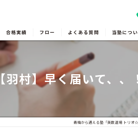
合格実績
フロー
よくある質問
当塾につい
羽村の塾
瑞穂町の塾
【羽村】早く届いて、、
福生の塾
成績アップ
受験対策
青梅から通える塾「英数道場 トリオ☆