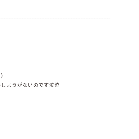
)
のしようがないのです泣泣