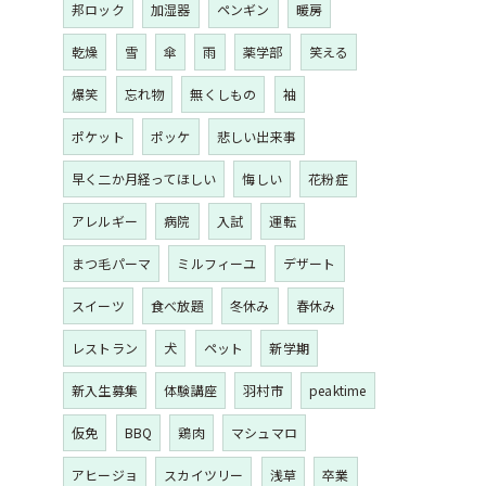
邦ロック
加湿器
ペンギン
暖房
乾燥
雪
傘
雨
薬学部
笑える
爆笑
忘れ物
無くしもの
袖
ポケット
ポッケ
悲しい出来事
早く二か月経ってほしい
悔しい
花粉症
アレルギー
病院
入試
運転
まつ毛パーマ
ミルフィーユ
デザート
スイーツ
食べ放題
冬休み
春休み
レストラン
犬
ペット
新学期
新入生募集
体験講座
羽村市
peaktime
仮免
BBQ
鶏肉
マシュマロ
アヒージョ
スカイツリー
浅草
卒業