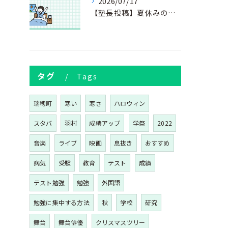
2026/07/17
【塾長投稿】夏休みの過ごし方③
タグ
Tags
瑞穂町
寒い
寒さ
ハロウィン
スタバ
羽村
成績アップ
学祭
2022
音楽
ライブ
映画
息抜き
おすすめ
病気
受験
教育
テスト
成績
テスト勉強
勉強
外国語
勉強に集中する方法
秋
学校
研究
舞台
舞台俳優
クリスマスツリー