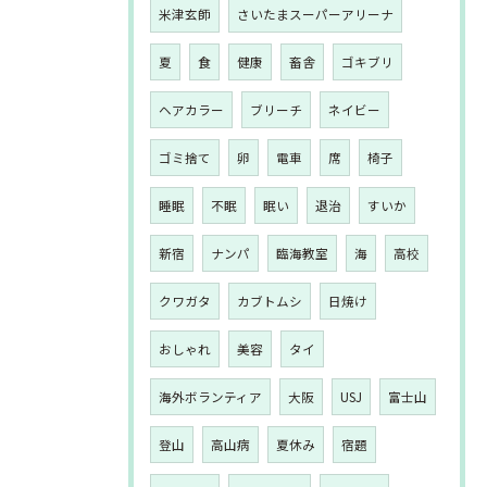
米津玄師
さいたまスーパーアリーナ
夏
食
健康
畜舎
ゴキブリ
ヘアカラー
ブリーチ
ネイビー
ゴミ捨て
卵
電車
席
椅子
睡眠
不眠
眠い
退治
すいか
新宿
ナンパ
臨海教室
海
高校
クワガタ
カブトムシ
日焼け
おしゃれ
美容
タイ
海外ボランティア
大阪
USJ
富士山
登山
高山病
夏休み
宿題