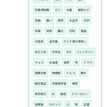
恐竜博物館
カニ
当番
親知らず
抜歯
痛い
新年
お正月
2024
卒論
発表
腫れ
花粉
検査
渋温泉
金具屋
千と千尋の神隠し
私立入試
中学生
中3
バレンタイン
チョコ
北海道
長野
袴
ドラマ
健康診断
時間割
トルコ
晴れ
縮毛矯正
外国語学習
梅雨
修学旅行
AI
倫理
テクノロジー
陰謀論
カヤック
川
草
生還