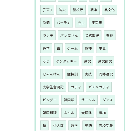
(*'▽')
防災
警視庁
戦争
異文化
飲酒
パーティ
推し
東京駅
ランチ
パン屋さん
資格取得
登校
通学
雷
ゲーム
原神
中毒
KFC
ケンタッキー
通訳
通訳翻訳
じゃんけん
猛特訓
実技
同時通訳
大学生奮闘記
ガチャ
ガチャガチャ
ピングー
韓国語
サークル
ダンス
韓国料理
ネイル
大掃除
青梅
塾
少人数
数学
英語
高校受験