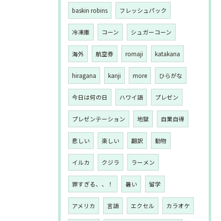
baskin robins
フレッシュパック
冷凍庫
コーン
シュガーコーン
海外
航空券
romaji
katakana
hiragana
kanji
more
ひらがな
今日は何の日
ハワイ語
プレゼン
プレゼンテーション
地獄
自業自得
悲しい
楽しい
翻訳
動物
イルカ
クジラ
ラーメン
罪すぎる、、！
暑い
留学
アメリカ
言語
エクセル
カラオケ