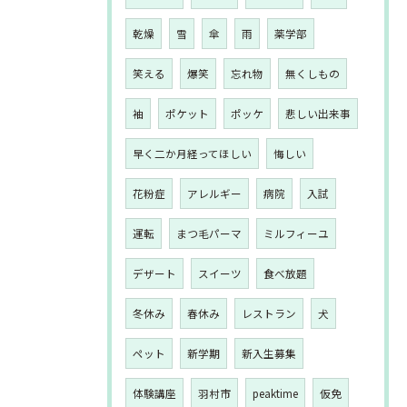
乾燥
雪
傘
雨
薬学部
笑える
爆笑
忘れ物
無くしもの
袖
ポケット
ポッケ
悲しい出来事
早く二か月経ってほしい
悔しい
花粉症
アレルギー
病院
入試
運転
まつ毛パーマ
ミルフィーユ
デザート
スイーツ
食べ放題
冬休み
春休み
レストラン
犬
ペット
新学期
新入生募集
体験講座
羽村市
peaktime
仮免