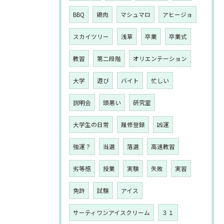
BBQ
鶏肉
マシュマロ
アヒージョ
スカイツリー
浅草
卒業
卒業式
教習
第二段階
オリエンテーション
大学
遊び
バイト
忙しい
説明会
頭悪い
研究室
大学生の日常
履修登録
凶運
強運？
当選
落選
高速教習
劣等感
授業
実験
失敗
実習
免許
試験
アイス
サーティワンアイスクリーム
３１