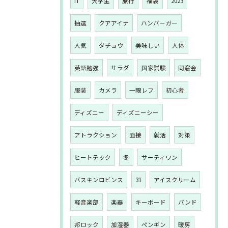
IT
大学生
旅行
福袋
2023
抽選
クアアイナ
ハンバーガー
人気
ダチョウ
美味しい
人体
英語勉強
サラダ
国家試験
同窓会
服装
カメラ
一眼レフ
初心者
ディズニー
ディズニーシー
アトラクション
面接
就活
対策
ヒートテック
冬
サーティワン
バスキンロビンス
31
アイスクリーム
軽音楽部
楽器
キーボード
バンド
邦ロック
加湿器
ペンギン
暖房