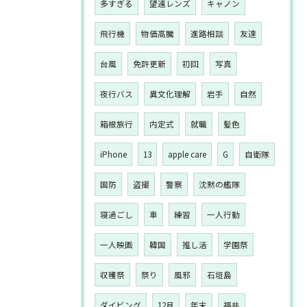
多すぎる
望遠レンズ
キャノン
飛行機
物価高騰
進路相談
友達
台風
免許更新
初回
写真
夜行バス
異文化理解
岩手
自然
箱根旅行
内定式
就職
髪色
iPhone
13
apple care
G
自衛隊
国防
盗撮
警察
沈黙の艦隊
寝過ごし
車
練習
一人行動
一人映画
韓国
推し活
学園祭
収穫祭
祭り
風邪
石垣島
ダイビング
12月
年末
福井