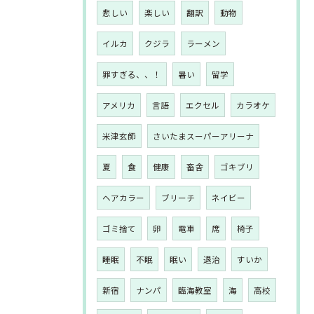
悲しい
楽しい
翻訳
動物
イルカ
クジラ
ラーメン
罪すぎる、、！
暑い
留学
アメリカ
言語
エクセル
カラオケ
米津玄師
さいたまスーパーアリーナ
夏
食
健康
畜舎
ゴキブリ
ヘアカラー
ブリーチ
ネイビー
ゴミ捨て
卵
電車
席
椅子
睡眠
不眠
眠い
退治
すいか
新宿
ナンパ
臨海教室
海
高校