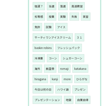
強運？
当選
落選
高速教習
劣等感
授業
実験
失敗
実習
免許
試験
アイス
サーティワンアイスクリーム
３１
baskin robins
フレッシュパック
冷凍庫
コーン
シュガーコーン
海外
航空券
romaji
katakana
hiragana
kanji
more
ひらがな
今日は何の日
ハワイ語
プレゼン
プレゼンテーション
地獄
自業自得