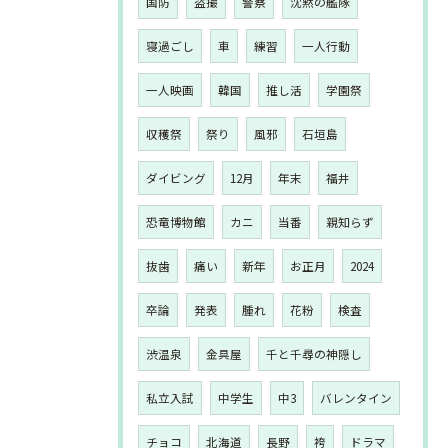
国防
盗撮
警察
沈黙の艦隊
寝過ごし
車
練習
一人行動
一人映画
韓国
推し活
学園祭
収穫祭
祭り
風邪
石垣島
ダイビング
12月
年末
福井
恐竜博物館
カニ
当番
親知らず
抜歯
痛い
新年
お正月
2024
卒論
発表
腫れ
花粉
検査
渋温泉
金具屋
千と千尋の神隠し
私立入試
中学生
中3
バレンタイン
チョコ
北海道
長野
袴
ドラマ