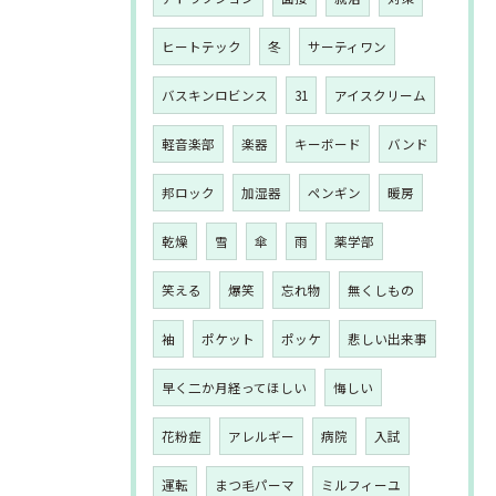
ヒートテック
冬
サーティワン
バスキンロビンス
31
アイスクリーム
軽音楽部
楽器
キーボード
バンド
邦ロック
加湿器
ペンギン
暖房
乾燥
雪
傘
雨
薬学部
笑える
爆笑
忘れ物
無くしもの
袖
ポケット
ポッケ
悲しい出来事
早く二か月経ってほしい
悔しい
花粉症
アレルギー
病院
入試
運転
まつ毛パーマ
ミルフィーユ