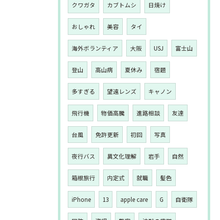
クワガタ
カブトムシ
日焼け
おしゃれ
美容
タイ
海外ボランティア
大阪
USJ
富士山
登山
高山病
夏休み
宿題
多すぎる
望遠レンズ
キャノン
飛行機
物価高騰
進路相談
友達
台風
免許更新
初回
写真
夜行バス
異文化理解
岩手
自然
箱根旅行
内定式
就職
髪色
iPhone
13
apple care
G
自衛隊