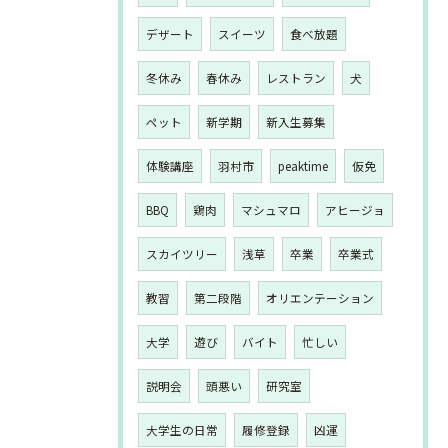
デザート
スイーツ
食べ放題
冬休み
春休み
レストラン
犬
ペット
新学期
新入生募集
体験講座
羽村市
peaktime
仮免
BBQ
鶏肉
マシュマロ
アヒージョ
スカイツリー
浅草
卒業
卒業式
教習
第二段階
オリエンテーション
大学
遊び
バイト
忙しい
説明会
頭悪い
研究室
大学生の日常
履修登録
凶運