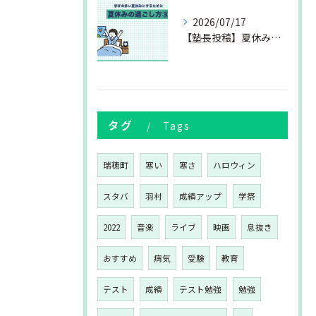
2026/07/17
【塾長投稿】夏休みの過ごし方③
タグ
Tags
瑞穂町
寒い
寒さ
ハロウィン
スタバ
羽村
成績アップ
学祭
2022
音楽
ライブ
映画
息抜き
おすすめ
病気
受験
教育
テスト
成績
テスト勉強
勉強