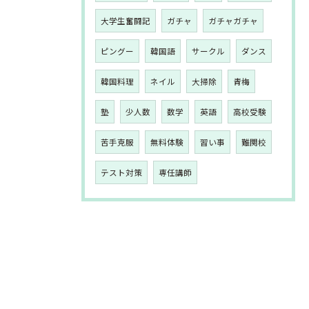
大学生奮闘記
ガチャ
ガチャガチャ
ピングー
韓国語
サークル
ダンス
韓国料理
ネイル
大掃除
青梅
塾
少人数
数学
英語
高校受験
苦手克服
無料体験
習い事
難関校
テスト対策
専任講師