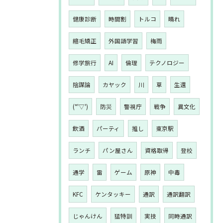
健康診断
時間割
トルコ
晴れ
縮毛矯正
外国語学習
梅雨
修学旅行
AI
倫理
テクノロジー
陰謀論
カヤック
川
草
生還
(*'▽')
防災
警視庁
戦争
異文化
飲酒
パーティ
推し
東京駅
ランチ
パン屋さん
資格取得
登校
通学
雷
ゲーム
原神
中毒
KFC
ケンタッキー
通訳
通訳翻訳
じゃんけん
猛特訓
実技
同時通訳