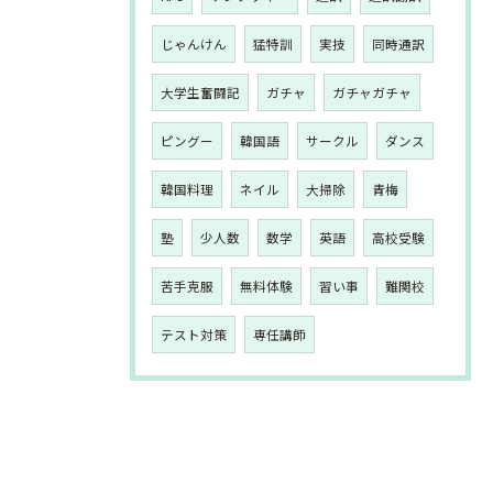
じゃんけん
猛特訓
実技
同時通訳
大学生奮闘記
ガチャ
ガチャガチャ
ピングー
韓国語
サークル
ダンス
韓国料理
ネイル
大掃除
青梅
塾
少人数
数学
英語
高校受験
苦手克服
無料体験
習い事
難関校
テスト対策
専任講師