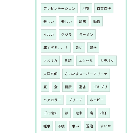
プレゼンテーション
地獄
自業自得
悲しい
楽しい
翻訳
動物
イルカ
クジラ
ラーメン
罪すぎる、、！
暑い
留学
アメリカ
言語
エクセル
カラオケ
米津玄師
さいたまスーパーアリーナ
夏
食
健康
畜舎
ゴキブリ
ヘアカラー
ブリーチ
ネイビー
ゴミ捨て
卵
電車
席
椅子
睡眠
不眠
眠い
退治
すいか