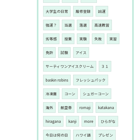
大学生の日常
履修登録
凶運
強運？
当選
落選
高速教習
劣等感
授業
実験
失敗
実習
免許
試験
アイス
サーティワンアイスクリーム
３１
baskin robins
フレッシュパック
冷凍庫
コーン
シュガーコーン
海外
航空券
romaji
katakana
hiragana
kanji
more
ひらがな
今日は何の日
ハワイ語
プレゼン