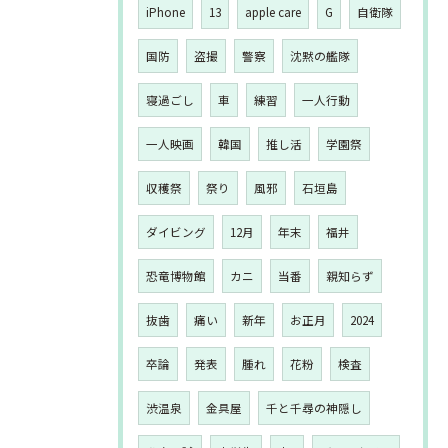
iPhone
13
apple care
G
自衛隊
国防
盗撮
警察
沈黙の艦隊
寝過ごし
車
練習
一人行動
一人映画
韓国
推し活
学園祭
収穫祭
祭り
風邪
石垣島
ダイビング
12月
年末
福井
恐竜博物館
カニ
当番
親知らず
抜歯
痛い
新年
お正月
2024
卒論
発表
腫れ
花粉
検査
渋温泉
金具屋
千と千尋の神隠し