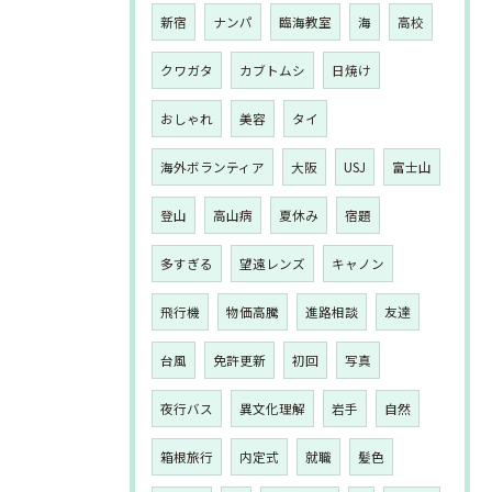
新宿
ナンパ
臨海教室
海
高校
クワガタ
カブトムシ
日焼け
おしゃれ
美容
タイ
海外ボランティア
大阪
USJ
富士山
登山
高山病
夏休み
宿題
多すぎる
望遠レンズ
キャノン
飛行機
物価高騰
進路相談
友達
台風
免許更新
初回
写真
夜行バス
異文化理解
岩手
自然
箱根旅行
内定式
就職
髪色