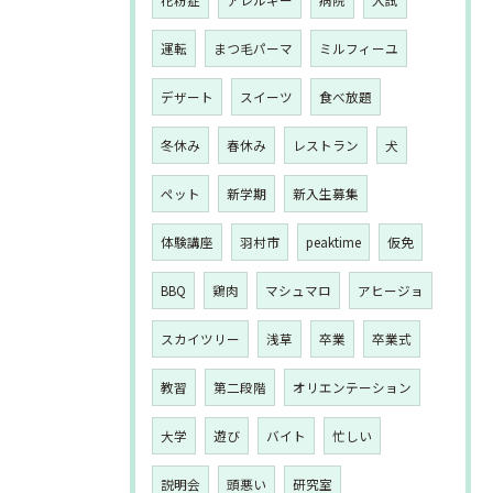
花粉症
アレルギー
病院
入試
運転
まつ毛パーマ
ミルフィーユ
デザート
スイーツ
食べ放題
冬休み
春休み
レストラン
犬
ペット
新学期
新入生募集
体験講座
羽村市
peaktime
仮免
BBQ
鶏肉
マシュマロ
アヒージョ
スカイツリー
浅草
卒業
卒業式
教習
第二段階
オリエンテーション
大学
遊び
バイト
忙しい
説明会
頭悪い
研究室