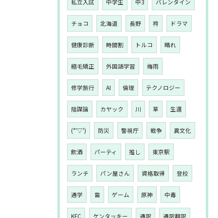
私立入試
中学生
中3
バレンタイン
チョコ
北海道
長野
袴
ドラマ
健康診断
時間割
トルコ
晴れ
縮毛矯正
外国語学習
梅雨
修学旅行
AI
倫理
テクノロジー
陰謀論
カヤック
川
草
生還
(*'▽')
防災
警視庁
戦争
異文化
飲酒
パーティ
推し
東京駅
ランチ
パン屋さん
資格取得
登校
通学
雷
ゲーム
原神
中毒
KFC
ケンタッキー
通訳
通訳翻訳