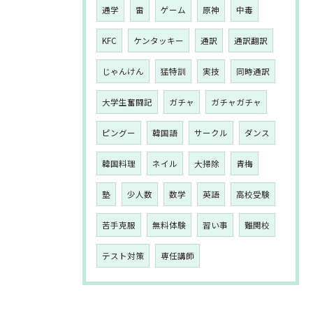
通学
雷
ゲーム
原神
中毒
KFC
ケンタッキー
通訳
通訳翻訳
じゃんけん
猛特訓
実技
同時通訳
大学生奮闘記
ガチャ
ガチャガチャ
ピングー
韓国語
サークル
ダンス
韓国料理
ネイル
大掃除
青梅
塾
少人数
数学
英語
高校受験
苦手克服
無料体験
習い事
難関校
テスト対策
専任講師