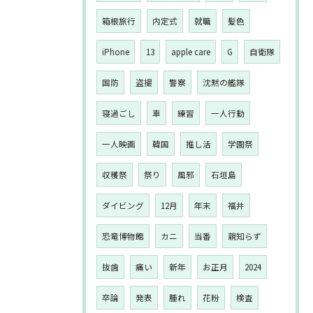
箱根旅行
内定式
就職
髪色
iPhone
13
apple care
G
自衛隊
国防
盗撮
警察
沈黙の艦隊
寝過ごし
車
練習
一人行動
一人映画
韓国
推し活
学園祭
収穫祭
祭り
風邪
石垣島
ダイビング
12月
年末
福井
恐竜博物館
カニ
当番
親知らず
抜歯
痛い
新年
お正月
2024
卒論
発表
腫れ
花粉
検査