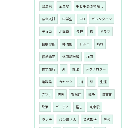
渋温泉
金具屋
千と千尋の神隠し
私立入試
中学生
中3
バレンタイン
チョコ
北海道
長野
袴
ドラマ
健康診断
時間割
トルコ
晴れ
縮毛矯正
外国語学習
梅雨
修学旅行
AI
倫理
テクノロジー
陰謀論
カヤック
川
草
生還
(*'▽')
防災
警視庁
戦争
異文化
飲酒
パーティ
推し
東京駅
ランチ
パン屋さん
資格取得
登校