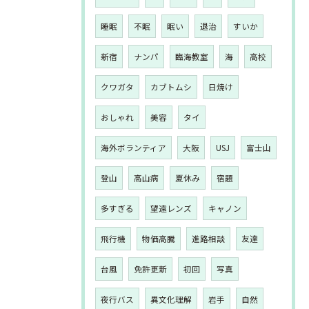
睡眠
不眠
眠い
退治
すいか
新宿
ナンパ
臨海教室
海
高校
クワガタ
カブトムシ
日焼け
おしゃれ
美容
タイ
海外ボランティア
大阪
USJ
富士山
登山
高山病
夏休み
宿題
多すぎる
望遠レンズ
キャノン
飛行機
物価高騰
進路相談
友達
台風
免許更新
初回
写真
夜行バス
異文化理解
岩手
自然