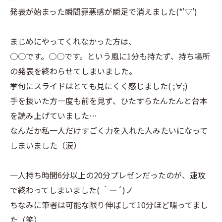
発表が始まった瞬間罪悪感が瞬足で消えました(*'▽')
まじめにやってくれなかった方は、
○○です。○○です。という風に1分も持たず、持ち場所
の発表を終わらせてしまいました。
挙句にスライドはとても見にくく感じました( ;∀;)
手を抜いた方一度も前を見ず、ひたすらたんたんと台本
を読み上げていました…
なんだか私一人だけすごく力を入れた人みたいになって
しまいました（涙）
一人持ち時間6分以上の20分プレゼンだったのが、速攻
で終わってしまいました( ｀ー´)ノ
ちなみに筆者は可能な限り伸ばして10分ほど喋ってまし
た（笑）