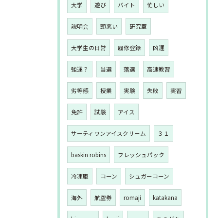
大学
遊び
バイト
忙しい
説明会
頭悪い
研究室
大学生の日常
履修登録
凶運
強運？
当選
落選
高速教習
劣等感
授業
実験
失敗
実習
免許
試験
アイス
サーティワンアイスクリーム
３１
baskin robins
フレッシュパック
冷凍庫
コーン
シュガーコーン
海外
航空券
romaji
katakana