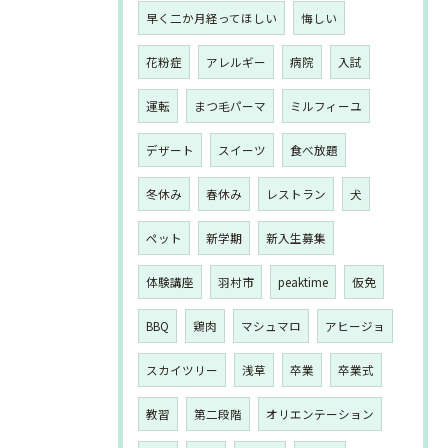
早く二か月経ってほしい
悔しい
花粉症
アレルギー
病院
入試
運転
まつ毛パーマ
ミルフィーユ
デザート
スイーツ
食べ放題
冬休み
春休み
レストラン
犬
ペット
新学期
新入生募集
体験講座
羽村市
peaktime
仮免
BBQ
鶏肉
マシュマロ
アヒージョ
スカイツリー
浅草
卒業
卒業式
教習
第二段階
オリエンテーション