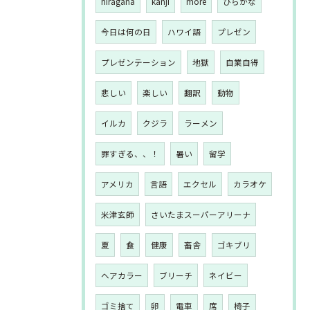
hiragana
kanji
more
ひらがな
今日は何の日
ハワイ語
プレゼン
プレゼンテーション
地獄
自業自得
悲しい
楽しい
翻訳
動物
イルカ
クジラ
ラーメン
罪すぎる、、！
暑い
留学
アメリカ
言語
エクセル
カラオケ
米津玄師
さいたまスーパーアリーナ
夏
食
健康
畜舎
ゴキブリ
ヘアカラー
ブリーチ
ネイビー
ゴミ捨て
卵
電車
席
椅子