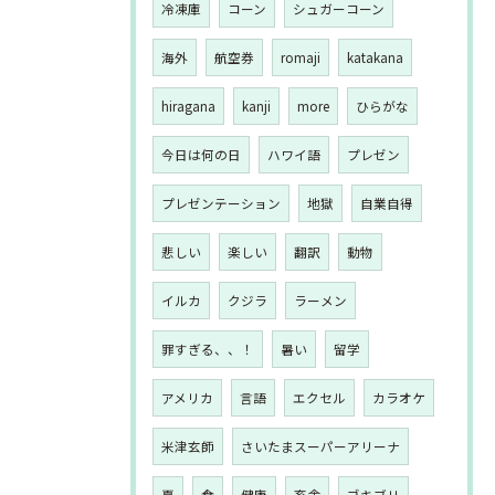
冷凍庫
コーン
シュガーコーン
海外
航空券
romaji
katakana
hiragana
kanji
more
ひらがな
今日は何の日
ハワイ語
プレゼン
プレゼンテーション
地獄
自業自得
悲しい
楽しい
翻訳
動物
イルカ
クジラ
ラーメン
罪すぎる、、！
暑い
留学
アメリカ
言語
エクセル
カラオケ
米津玄師
さいたまスーパーアリーナ