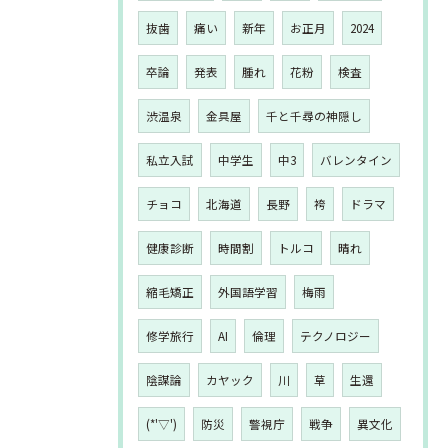
抜歯
痛い
新年
お正月
2024
卒論
発表
腫れ
花粉
検査
渋温泉
金具屋
千と千尋の神隠し
私立入試
中学生
中3
バレンタイン
チョコ
北海道
長野
袴
ドラマ
健康診断
時間割
トルコ
晴れ
縮毛矯正
外国語学習
梅雨
修学旅行
AI
倫理
テクノロジー
陰謀論
カヤック
川
草
生還
(*'▽')
防災
警視庁
戦争
異文化