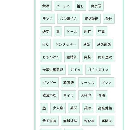
飲酒
パーティ
推し
東京駅
ランチ
パン屋さん
資格取得
登校
通学
雷
ゲーム
原神
中毒
KFC
ケンタッキー
通訳
通訳翻訳
じゃんけん
猛特訓
実技
同時通訳
大学生奮闘記
ガチャ
ガチャガチャ
ピングー
韓国語
サークル
ダンス
韓国料理
ネイル
大掃除
青梅
塾
少人数
数学
英語
高校受験
苦手克服
無料体験
習い事
難関校