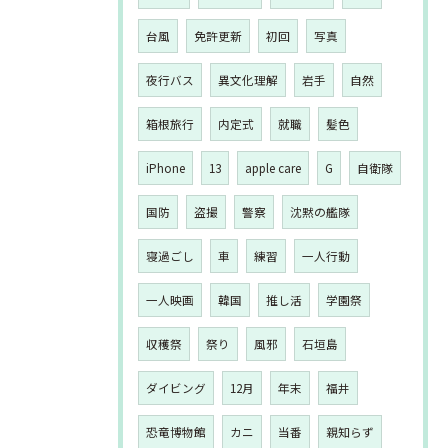
台風
免許更新
初回
写真
夜行バス
異文化理解
岩手
自然
箱根旅行
内定式
就職
髪色
iPhone
13
apple care
G
自衛隊
国防
盗撮
警察
沈黙の艦隊
寝過ごし
車
練習
一人行動
一人映画
韓国
推し活
学園祭
収穫祭
祭り
風邪
石垣島
ダイビング
12月
年末
福井
恐竜博物館
カニ
当番
親知らず