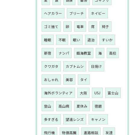
夏
食
健康
畜舎
ゴキブリ
ヘアカラー
ブリーチ
ネイビー
ゴミ捨て
卵
電車
席
椅子
睡眠
不眠
眠い
退治
すいか
新宿
ナンパ
臨海教室
海
高校
クワガタ
カブトムシ
日焼け
おしゃれ
美容
タイ
海外ボランティア
大阪
USJ
富士山
登山
高山病
夏休み
宿題
多すぎる
望遠レンズ
キャノン
飛行機
物価高騰
進路相談
友達