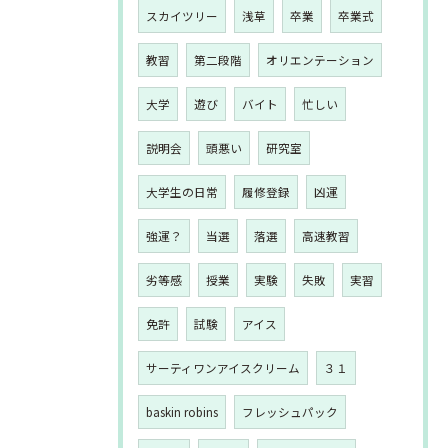
スカイツリー
浅草
卒業
卒業式
教習
第二段階
オリエンテーション
大学
遊び
バイト
忙しい
説明会
頭悪い
研究室
大学生の日常
履修登録
凶運
強運？
当選
落選
高速教習
劣等感
授業
実験
失敗
実習
免許
試験
アイス
サーティワンアイスクリーム
３１
baskin robins
フレッシュパック