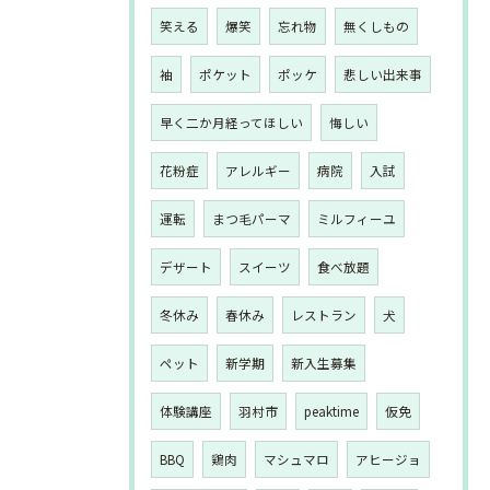
笑える
爆笑
忘れ物
無くしもの
袖
ポケット
ポッケ
悲しい出来事
早く二か月経ってほしい
悔しい
花粉症
アレルギー
病院
入試
運転
まつ毛パーマ
ミルフィーユ
デザート
スイーツ
食べ放題
冬休み
春休み
レストラン
犬
ペット
新学期
新入生募集
体験講座
羽村市
peaktime
仮免
BBQ
鶏肉
マシュマロ
アヒージョ