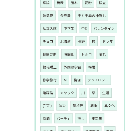
卒論
発表
腫れ
花粉
検査
渋温泉
金具屋
千と千尋の神隠し
私立入試
中学生
中3
バレンタイン
チョコ
北海道
長野
袴
ドラマ
健康診断
時間割
トルコ
晴れ
縮毛矯正
外国語学習
梅雨
修学旅行
AI
倫理
テクノロジー
陰謀論
カヤック
川
草
生還
(*'▽')
防災
警視庁
戦争
異文化
飲酒
パーティ
推し
東京駅