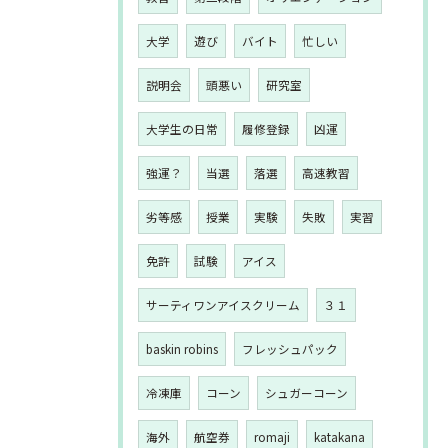
大学
遊び
バイト
忙しい
説明会
頭悪い
研究室
大学生の日常
履修登録
凶運
強運？
当選
落選
高速教習
劣等感
授業
実験
失敗
実習
免許
試験
アイス
サーティワンアイスクリーム
３１
baskin robins
フレッシュパック
冷凍庫
コーン
シュガーコーン
海外
航空券
romaji
katakana