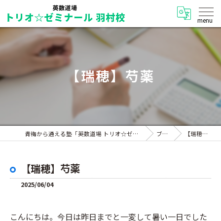
【瑞穂】芍薬
青梅から通える塾「英数道場 トリオ☆ゼミナール 羽村校」
ブログ
【瑞穂】芍薬
【瑞穂】芍薬
2025/06/04
こんにちは。今日は昨日までと一変して暑い一日でした