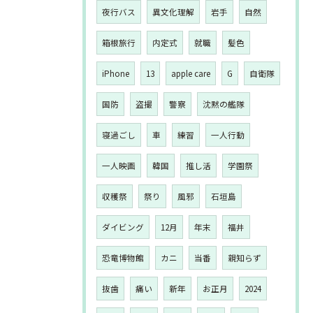
夜行バス
異文化理解
岩手
自然
箱根旅行
内定式
就職
髪色
iPhone
13
apple care
G
自衛隊
国防
盗撮
警察
沈黙の艦隊
寝過ごし
車
練習
一人行動
一人映画
韓国
推し活
学園祭
収穫祭
祭り
風邪
石垣島
ダイビング
12月
年末
福井
恐竜博物館
カニ
当番
親知らず
抜歯
痛い
新年
お正月
2024