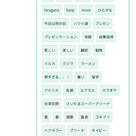
hiragana
kanji
more
ひらがな
今日は何の日
ハワイ語
プレゼン
プレゼンテーション
地獄
自業自得
悲しい
楽しい
翻訳
動物
イルカ
クジラ
ラーメン
罪すぎる、、！
暑い
留学
アメリカ
言語
エクセル
カラオケ
米津玄師
さいたまスーパーアリーナ
夏
食
健康
畜舎
ゴキブリ
ヘアカラー
ブリーチ
ネイビー