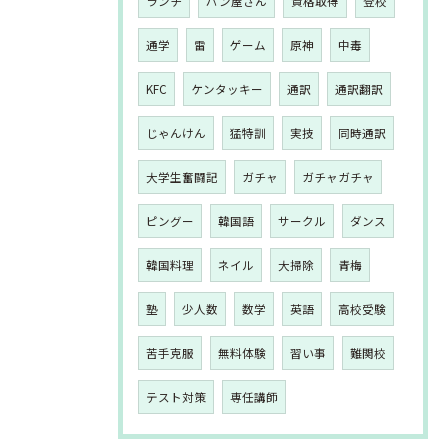
ランチ
パン屋さん
資格取得
登校
通学
雷
ゲーム
原神
中毒
KFC
ケンタッキー
通訳
通訳翻訳
じゃんけん
猛特訓
実技
同時通訳
大学生奮闘記
ガチャ
ガチャガチャ
ピングー
韓国語
サークル
ダンス
韓国料理
ネイル
大掃除
青梅
塾
少人数
数学
英語
高校受験
苦手克服
無料体験
習い事
難関校
テスト対策
専任講師