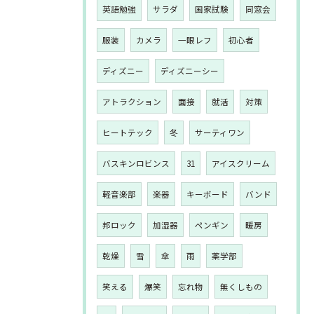
英語勉強
サラダ
国家試験
同窓会
服装
カメラ
一眼レフ
初心者
ディズニー
ディズニーシー
アトラクション
面接
就活
対策
ヒートテック
冬
サーティワン
バスキンロビンス
31
アイスクリーム
軽音楽部
楽器
キーボード
バンド
邦ロック
加湿器
ペンギン
暖房
乾燥
雪
傘
雨
薬学部
笑える
爆笑
忘れ物
無くしもの