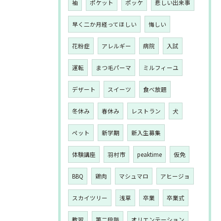
袖
ポケット
ポッケ
悲しい出来事
早く二か月経ってほしい
悔しい
花粉症
アレルギー
病院
入試
運転
まつ毛パーマ
ミルフィーユ
デザート
スイーツ
食べ放題
冬休み
春休み
レストラン
犬
ペット
新学期
新入生募集
体験講座
羽村市
peaktime
仮免
BBQ
鶏肉
マシュマロ
アヒージョ
スカイツリー
浅草
卒業
卒業式
教習
第二段階
オリエンテーション