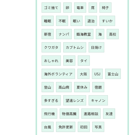
ゴミ捨て
卵
電車
席
椅子
睡眠
不眠
眠い
退治
すいか
新宿
ナンパ
臨海教室
海
高校
クワガタ
カブトムシ
日焼け
おしゃれ
美容
タイ
海外ボランティア
大阪
USJ
富士山
登山
高山病
夏休み
宿題
多すぎる
望遠レンズ
キャノン
飛行機
物価高騰
進路相談
友達
台風
免許更新
初回
写真