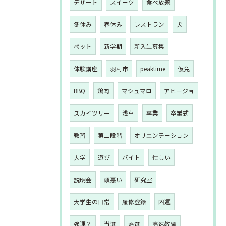
デザート
スイーツ
食べ放題
冬休み
春休み
レストラン
犬
ペット
新学期
新入生募集
体験講座
羽村市
peaktime
仮免
BBQ
鶏肉
マシュマロ
アヒージョ
スカイツリー
浅草
卒業
卒業式
教習
第二段階
オリエンテーション
大学
遊び
バイト
忙しい
説明会
頭悪い
研究室
大学生の日常
履修登録
凶運
強運？
当選
落選
高速教習