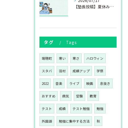
2026/07/17
【塾長投稿】夏休みの過ごし方③
タグ
Tags
瑞穂町
寒い
寒さ
ハロウィン
スタバ
羽村
成績アップ
学祭
2022
音楽
ライブ
映画
息抜き
おすすめ
病気
受験
教育
テスト
成績
テスト勉強
勉強
外国語
勉強に集中する方法
秋