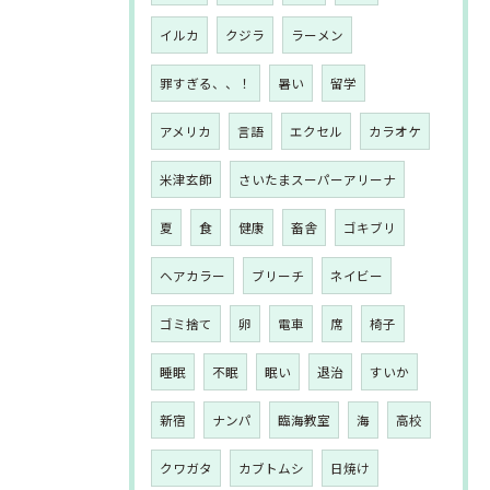
イルカ
クジラ
ラーメン
罪すぎる、、！
暑い
留学
アメリカ
言語
エクセル
カラオケ
米津玄師
さいたまスーパーアリーナ
夏
食
健康
畜舎
ゴキブリ
ヘアカラー
ブリーチ
ネイビー
ゴミ捨て
卵
電車
席
椅子
睡眠
不眠
眠い
退治
すいか
新宿
ナンパ
臨海教室
海
高校
クワガタ
カブトムシ
日焼け