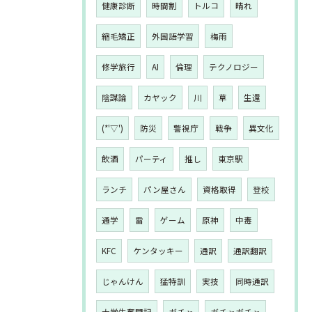
健康診断
時間割
トルコ
晴れ
縮毛矯正
外国語学習
梅雨
修学旅行
AI
倫理
テクノロジー
陰謀論
カヤック
川
草
生還
(*'▽')
防災
警視庁
戦争
異文化
飲酒
パーティ
推し
東京駅
ランチ
パン屋さん
資格取得
登校
通学
雷
ゲーム
原神
中毒
KFC
ケンタッキー
通訳
通訳翻訳
じゃんけん
猛特訓
実技
同時通訳