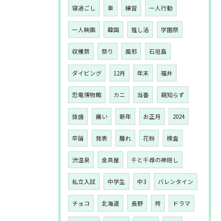
寝過ごし
車
練習
一人行動
一人映画
韓国
推し活
学園祭
収穫祭
祭り
風邪
石垣島
ダイビング
12月
年末
福井
恐竜博物館
カニ
当番
親知らず
抜歯
痛い
新年
お正月
2024
卒論
発表
腫れ
花粉
検査
渋温泉
金具屋
千と千尋の神隠し
私立入試
中学生
中3
バレンタイン
チョコ
北海道
長野
袴
ドラマ