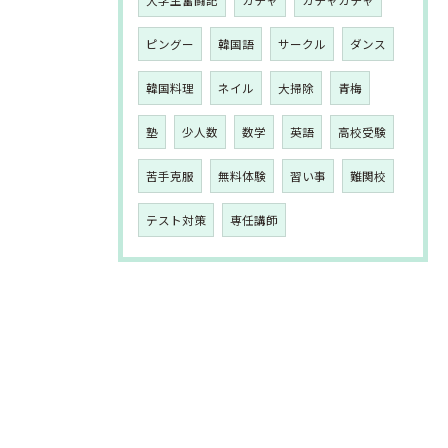
大学生奮闘記
ガチャ
ガチャガチャ
ピングー
韓国語
サークル
ダンス
韓国料理
ネイル
大掃除
青梅
塾
少人数
数学
英語
高校受験
苦手克服
無料体験
習い事
難関校
テスト対策
専任講師