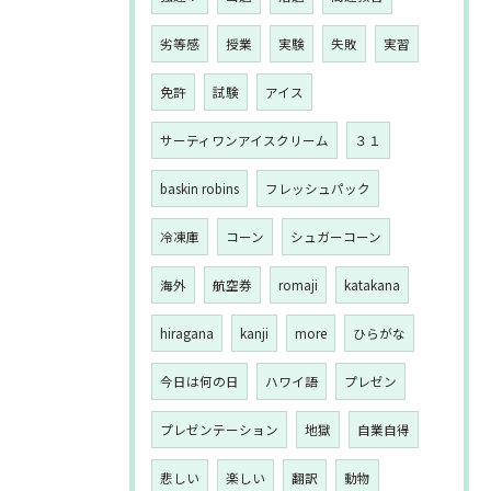
劣等感
授業
実験
失敗
実習
免許
試験
アイス
サーティワンアイスクリーム
３１
baskin robins
フレッシュパック
冷凍庫
コーン
シュガーコーン
海外
航空券
romaji
katakana
hiragana
kanji
more
ひらがな
今日は何の日
ハワイ語
プレゼン
プレゼンテーション
地獄
自業自得
悲しい
楽しい
翻訳
動物