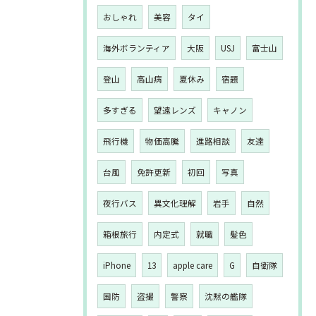
おしゃれ
美容
タイ
海外ボランティア
大阪
USJ
富士山
登山
高山病
夏休み
宿題
多すぎる
望遠レンズ
キャノン
飛行機
物価高騰
進路相談
友達
台風
免許更新
初回
写真
夜行バス
異文化理解
岩手
自然
箱根旅行
内定式
就職
髪色
iPhone
13
apple care
G
自衛隊
国防
盗撮
警察
沈黙の艦隊