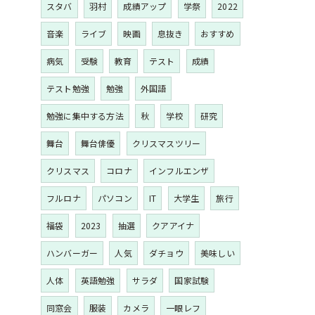
スタバ
羽村
成績アップ
学祭
2022
音楽
ライブ
映画
息抜き
おすすめ
病気
受験
教育
テスト
成績
テスト勉強
勉強
外国語
勉強に集中する方法
秋
学校
研究
舞台
舞台俳優
クリスマスツリー
クリスマス
コロナ
インフルエンザ
フルロナ
パソコン
IT
大学生
旅行
福袋
2023
抽選
クアアイナ
ハンバーガー
人気
ダチョウ
美味しい
人体
英語勉強
サラダ
国家試験
同窓会
服装
カメラ
一眼レフ