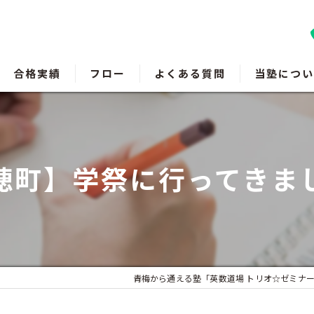
合格実績
フロー
よくある質問
当塾につい
羽村の塾
瑞穂町の塾
穂町】学祭に行ってきま
福生の塾
成績アップ
受験対策
青梅から通える塾「英数道場 トリオ☆ゼミナー