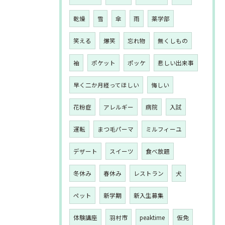
乾燥
雪
傘
雨
薬学部
笑える
爆笑
忘れ物
無くしもの
袖
ポケット
ポッケ
悲しい出来事
早く二か月経ってほしい
悔しい
花粉症
アレルギー
病院
入試
運転
まつ毛パーマ
ミルフィーユ
デザート
スイーツ
食べ放題
冬休み
春休み
レストラン
犬
ペット
新学期
新入生募集
体験講座
羽村市
peaktime
仮免