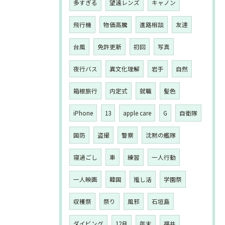
多すぎる
望遠レンズ
キャノン
飛行機
物価高騰
進路相談
友達
台風
免許更新
初回
写真
夜行バス
異文化理解
岩手
自然
箱根旅行
内定式
就職
髪色
iPhone
13
apple care
G
自衛隊
国防
盗撮
警察
沈黙の艦隊
寝過ごし
車
練習
一人行動
一人映画
韓国
推し活
学園祭
収穫祭
祭り
風邪
石垣島
ダイビング
12月
年末
福井