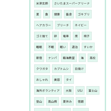
米津玄師
さいたまスーパーアリーナ
夏
食
健康
畜舎
ゴキブリ
ヘアカラー
ブリーチ
ネイビー
ゴミ捨て
卵
電車
席
椅子
睡眠
不眠
眠い
退治
すいか
新宿
ナンパ
臨海教室
海
高校
クワガタ
カブトムシ
日焼け
おしゃれ
美容
タイ
海外ボランティア
大阪
USJ
富士山
登山
高山病
夏休み
宿題