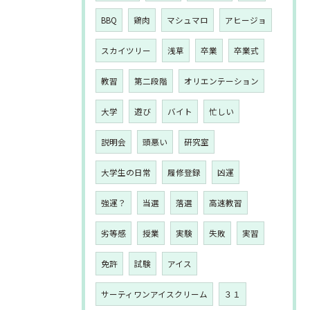
BBQ
鶏肉
マシュマロ
アヒージョ
スカイツリー
浅草
卒業
卒業式
教習
第二段階
オリエンテーション
大学
遊び
バイト
忙しい
説明会
頭悪い
研究室
大学生の日常
履修登録
凶運
強運？
当選
落選
高速教習
劣等感
授業
実験
失敗
実習
免許
試験
アイス
サーティワンアイスクリーム
３１