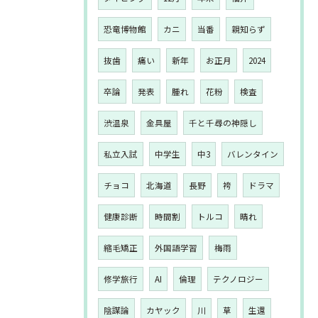
恐竜博物館
カニ
当番
親知らず
抜歯
痛い
新年
お正月
2024
卒論
発表
腫れ
花粉
検査
渋温泉
金具屋
千と千尋の神隠し
私立入試
中学生
中3
バレンタイン
チョコ
北海道
長野
袴
ドラマ
健康診断
時間割
トルコ
晴れ
縮毛矯正
外国語学習
梅雨
修学旅行
AI
倫理
テクノロジー
陰謀論
カヤック
川
草
生還