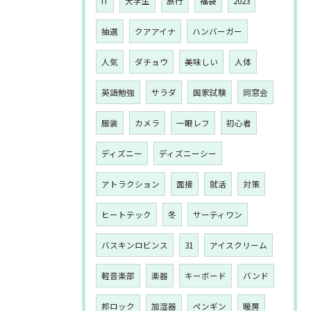
IT
大学生
旅行
福袋
2023
抽選
クアアイナ
ハンバーガー
人気
ダチョウ
美味しい
人体
英語勉強
サラダ
国家試験
同窓会
服装
カメラ
一眼レフ
初心者
ディズニー
ディズニーシー
アトラクション
面接
就活
対策
ヒートテック
冬
サーティワン
バスキンロビンス
31
アイスクリーム
軽音楽部
楽器
キーボード
バンド
邦ロック
加湿器
ペンギン
暖房