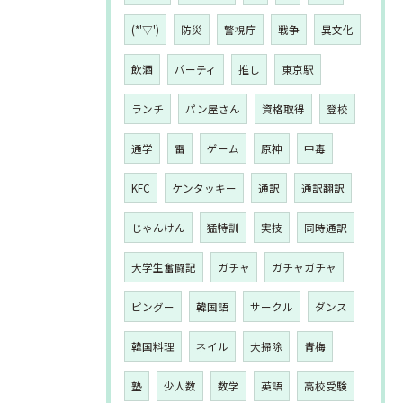
(*'▽')
防災
警視庁
戦争
異文化
飲酒
パーティ
推し
東京駅
ランチ
パン屋さん
資格取得
登校
通学
雷
ゲーム
原神
中毒
KFC
ケンタッキー
通訳
通訳翻訳
じゃんけん
猛特訓
実技
同時通訳
大学生奮闘記
ガチャ
ガチャガチャ
ピングー
韓国語
サークル
ダンス
韓国料理
ネイル
大掃除
青梅
塾
少人数
数学
英語
高校受験