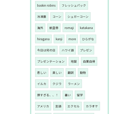
baskin robins
フレッシュパック
冷凍庫
コーン
シュガーコーン
海外
航空券
romaji
katakana
hiragana
kanji
more
ひらがな
今日は何の日
ハワイ語
プレゼン
プレゼンテーション
地獄
自業自得
悲しい
楽しい
翻訳
動物
イルカ
クジラ
ラーメン
罪すぎる、、！
暑い
留学
アメリカ
言語
エクセル
カラオケ