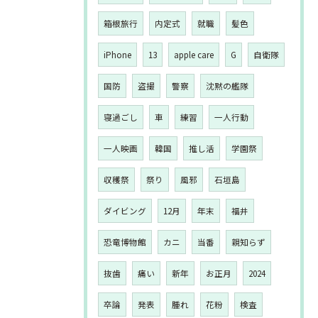
箱根旅行
内定式
就職
髪色
iPhone
13
apple care
G
自衛隊
国防
盗撮
警察
沈黙の艦隊
寝過ごし
車
練習
一人行動
一人映画
韓国
推し活
学園祭
収穫祭
祭り
風邪
石垣島
ダイビング
12月
年末
福井
恐竜博物館
カニ
当番
親知らず
抜歯
痛い
新年
お正月
2024
卒論
発表
腫れ
花粉
検査