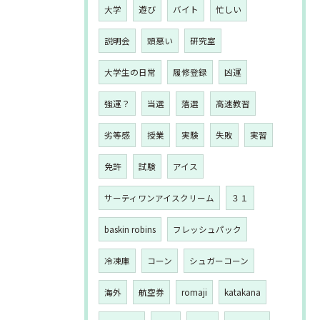
大学
遊び
バイト
忙しい
説明会
頭悪い
研究室
大学生の日常
履修登録
凶運
強運？
当選
落選
高速教習
劣等感
授業
実験
失敗
実習
免許
試験
アイス
サーティワンアイスクリーム
３１
baskin robins
フレッシュパック
冷凍庫
コーン
シュガーコーン
海外
航空券
romaji
katakana