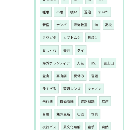
睡眠
不眠
眠い
退治
すいか
新宿
ナンパ
臨海教室
海
高校
クワガタ
カブトムシ
日焼け
おしゃれ
美容
タイ
海外ボランティア
大阪
USJ
富士山
登山
高山病
夏休み
宿題
多すぎる
望遠レンズ
キャノン
飛行機
物価高騰
進路相談
友達
台風
免許更新
初回
写真
夜行バス
異文化理解
岩手
自然