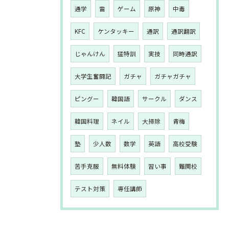
通学
雷
ゲーム
原神
中毒
KFC
ケンタッキー
通訳
通訳翻訳
じゃんけん
猛特訓
実技
同時通訳
大学生奮闘記
ガチャ
ガチャガチャ
ピングー
韓国語
サークル
ダンス
韓国料理
ネイル
大掃除
青梅
塾
少人数
数学
英語
高校受験
苦手克服
無料体験
習い事
難関校
テスト対策
専任講師