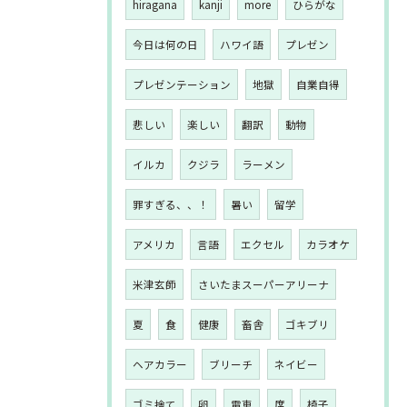
hiragana
kanji
more
ひらがな
今日は何の日
ハワイ語
プレゼン
プレゼンテーション
地獄
自業自得
悲しい
楽しい
翻訳
動物
イルカ
クジラ
ラーメン
罪すぎる、、！
暑い
留学
アメリカ
言語
エクセル
カラオケ
米津玄師
さいたまスーパーアリーナ
夏
食
健康
畜舎
ゴキブリ
ヘアカラー
ブリーチ
ネイビー
ゴミ捨て
卵
電車
席
椅子