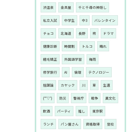
渋温泉
金具屋
千と千尋の神隠し
私立入試
中学生
中3
バレンタイン
チョコ
北海道
長野
袴
ドラマ
健康診断
時間割
トルコ
晴れ
縮毛矯正
外国語学習
梅雨
修学旅行
AI
倫理
テクノロジー
陰謀論
カヤック
川
草
生還
(*'▽')
防災
警視庁
戦争
異文化
飲酒
パーティ
推し
東京駅
ランチ
パン屋さん
資格取得
登校