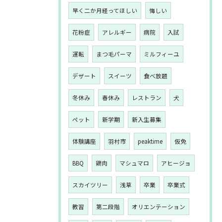
早く二か月経ってほしい
悔しい
花粉症
アレルギー
病院
入試
運転
まつ毛パーマ
ミルフィーユ
デザート
スイーツ
食べ放題
冬休み
春休み
レストラン
犬
ペット
新学期
新入生募集
体験講座
羽村市
peaktime
仮免
BBQ
鶏肉
マシュマロ
アヒージョ
スカイツリー
浅草
卒業
卒業式
教習
第二段階
オリエンテーション