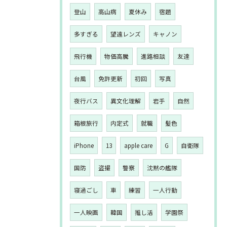
登山
高山病
夏休み
宿題
多すぎる
望遠レンズ
キャノン
飛行機
物価高騰
進路相談
友達
台風
免許更新
初回
写真
夜行バス
異文化理解
岩手
自然
箱根旅行
内定式
就職
髪色
iPhone
13
apple care
G
自衛隊
国防
盗撮
警察
沈黙の艦隊
寝過ごし
車
練習
一人行動
一人映画
韓国
推し活
学園祭