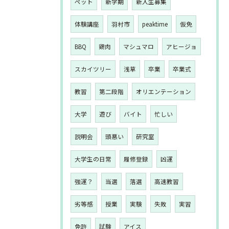
ペット
新学期
新入生募集
体験講座
羽村市
peaktime
仮免
BBQ
鶏肉
マシュマロ
アヒージョ
スカイツリー
浅草
卒業
卒業式
教習
第二段階
オリエンテーション
大学
遊び
バイト
忙しい
説明会
頭悪い
研究室
大学生の日常
履修登録
凶運
強運？
当選
落選
高速教習
劣等感
授業
実験
失敗
実習
免許
試験
アイス