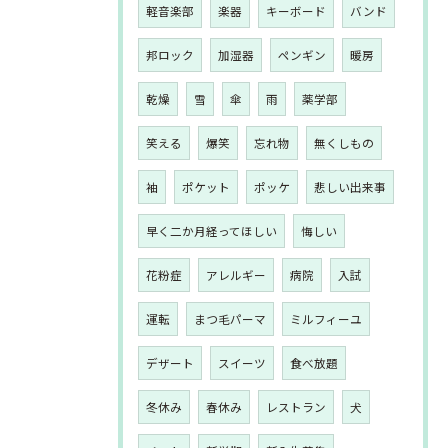
軽音楽部
楽器
キーボード
バンド
邦ロック
加湿器
ペンギン
暖房
乾燥
雪
傘
雨
薬学部
笑える
爆笑
忘れ物
無くしもの
袖
ポケット
ポッケ
悲しい出来事
早く二か月経ってほしい
悔しい
花粉症
アレルギー
病院
入試
運転
まつ毛パーマ
ミルフィーユ
デザート
スイーツ
食べ放題
冬休み
春休み
レストラン
犬