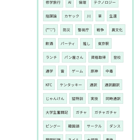
修学旅行
AI
倫理
テクノロジー
陰謀論
カヤック
川
草
生還
(*'▽')
防災
警視庁
戦争
異文化
飲酒
パーティ
推し
東京駅
ランチ
パン屋さん
資格取得
登校
通学
雷
ゲーム
原神
中毒
KFC
ケンタッキー
通訳
通訳翻訳
じゃんけん
猛特訓
実技
同時通訳
大学生奮闘記
ガチャ
ガチャガチャ
ピングー
韓国語
サークル
ダンス
韓国料理
ネイル
大掃除
青梅