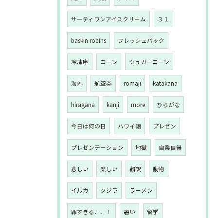
サーティワンアイスクリーム
３１
baskin robins
フレッシュパック
冷凍庫
コーン
シュガーコーン
海外
航空券
romaji
katakana
hiragana
kanji
more
ひらがな
今日は何の日
ハワイ語
プレゼン
プレゼンテーション
地獄
自業自得
悲しい
楽しい
翻訳
動物
イルカ
クジラ
ラーメン
罪すぎる、、！
暑い
留学