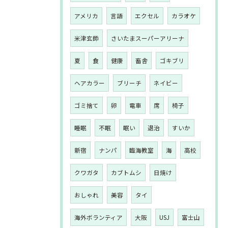
アメリカ
言語
エクセル
カラオケ
米津玄師
さいたまスーパーアリーナ
夏
食
健康
畜舎
ゴキブリ
ヘアカラー
ブリーチ
ネイビー
ゴミ捨て
卵
電車
席
椅子
睡眠
不眠
眠い
退治
すいか
新宿
ナンパ
臨海教室
海
高校
クワガタ
カブトムシ
日焼け
おしゃれ
美容
タイ
海外ボランティア
大阪
USJ
富士山