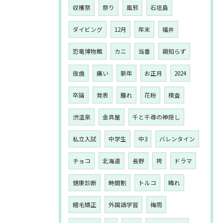
収穫祭
祭り
風邪
石垣島
ダイビング
12月
年末
福井
恐竜博物館
カニ
当番
親知らず
抜歯
痛い
新年
お正月
2024
卒論
発表
腫れ
花粉
検査
渋温泉
金具屋
千と千尋の神隠し
私立入試
中学生
中3
バレンタイン
チョコ
北海道
長野
袴
ドラマ
健康診断
時間割
トルコ
晴れ
縮毛矯正
外国語学習
梅雨