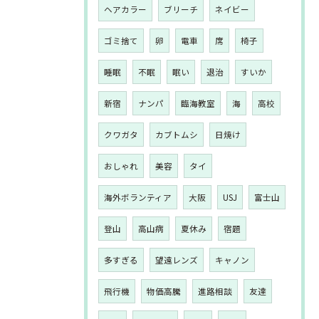
ヘアカラー
ブリーチ
ネイビー
ゴミ捨て
卵
電車
席
椅子
睡眠
不眠
眠い
退治
すいか
新宿
ナンパ
臨海教室
海
高校
クワガタ
カブトムシ
日焼け
おしゃれ
美容
タイ
海外ボランティア
大阪
USJ
富士山
登山
高山病
夏休み
宿題
多すぎる
望遠レンズ
キャノン
飛行機
物価高騰
進路相談
友達