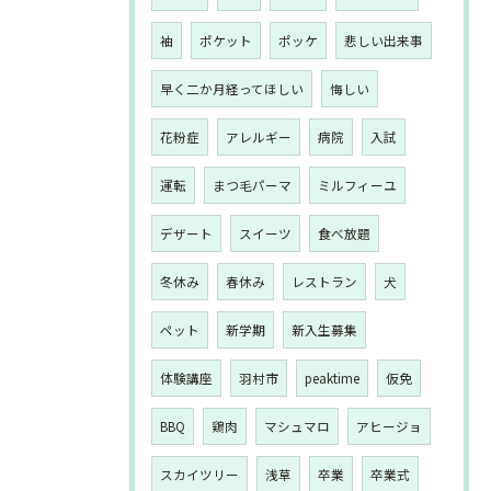
袖
ポケット
ポッケ
悲しい出来事
早く二か月経ってほしい
悔しい
花粉症
アレルギー
病院
入試
運転
まつ毛パーマ
ミルフィーユ
デザート
スイーツ
食べ放題
冬休み
春休み
レストラン
犬
ペット
新学期
新入生募集
体験講座
羽村市
peaktime
仮免
BBQ
鶏肉
マシュマロ
アヒージョ
スカイツリー
浅草
卒業
卒業式