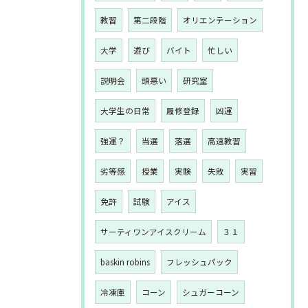
教習
第二段階
オリエンテーション
大学
遊び
バイト
忙しい
説明会
頭悪い
研究室
大学生の日常
履修登録
凶運
強運？
当選
落選
高速教習
劣等感
授業
実験
失敗
実習
免許
試験
アイス
サーティワンアイスクリーム
３１
baskin robins
フレッシュパック
冷凍庫
コーン
シュガーコーン