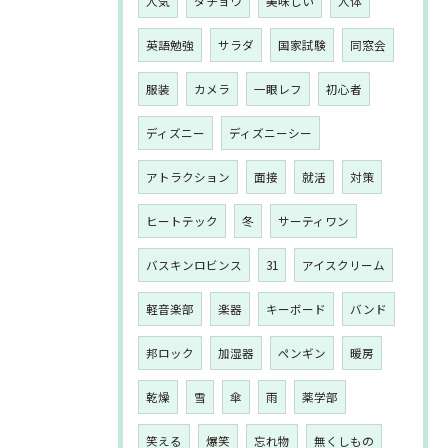
人気
ダチョウ
美味しい
人体
英語勉強
サラダ
国家試験
同窓会
服装
カメラ
一眼レフ
初心者
ディズニー
ディズニーシー
アトラクション
面接
就活
対策
ヒートテック
冬
サーティワン
バスキンロビンス
31
アイスクリーム
軽音楽部
楽器
キーボード
バンド
邦ロック
加湿器
ペンギン
暖房
乾燥
雪
傘
雨
薬学部
笑える
爆笑
忘れ物
無くしもの