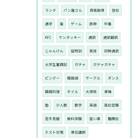
ランチ
パン屋さん
資格取得
登校
通学
雷
ゲーム
原神
中毒
KFC
ケンタッキー
通訳
通訳翻訳
じゃんけん
猛特訓
実技
同時通訳
大学生奮闘記
ガチャ
ガチャガチャ
ピングー
韓国語
サークル
ダンス
韓国料理
ネイル
大掃除
青梅
塾
少人数
数学
英語
高校受験
苦手克服
無料体験
習い事
難関校
テスト対策
専任講師