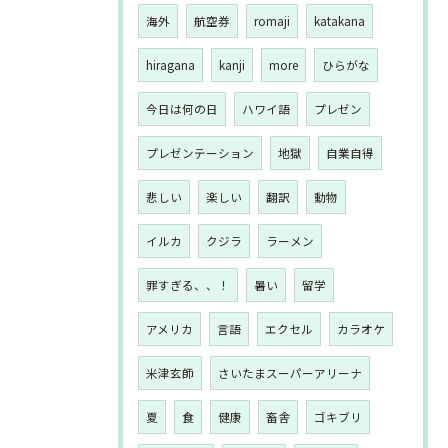
海外
航空券
romaji
katakana
hiragana
kanji
more
ひらがな
今日は何の日
ハワイ語
プレゼン
プレゼンテーション
地獄
自業自得
悲しい
楽しい
翻訳
動物
イルカ
クジラ
ラーメン
罪すぎる、、！
暑い
留学
アメリカ
言語
エクセル
カラオケ
米津玄師
さいたまスーパーアリーナ
夏
食
健康
畜舎
ゴキブリ