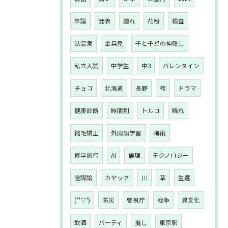
卒論
発表
腫れ
花粉
検査
渋温泉
金具屋
千と千尋の神隠し
私立入試
中学生
中3
バレンタイン
チョコ
北海道
長野
袴
ドラマ
健康診断
時間割
トルコ
晴れ
縮毛矯正
外国語学習
梅雨
修学旅行
AI
倫理
テクノロジー
陰謀論
カヤック
川
草
生還
(*'▽')
防災
警視庁
戦争
異文化
飲酒
パーティ
推し
東京駅