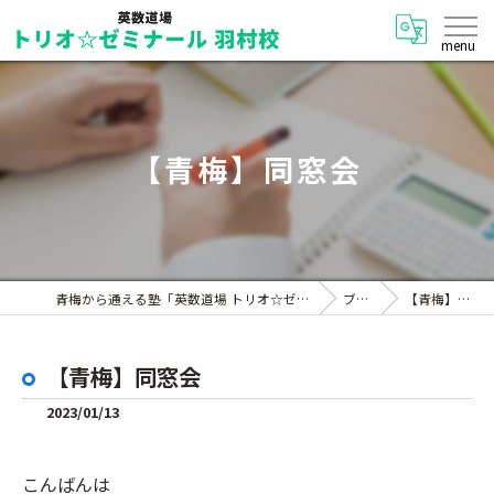
【青梅】同窓会
青梅から通える塾「英数道場 トリオ☆ゼミナール 羽村校」
ブログ
【青梅】同窓会
【青梅】同窓会
2023/01/13
こんばんは