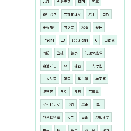
台風
免許更新
初回
写真
夜行バス
異文化理解
岩手
自然
箱根旅行
内定式
就職
髪色
iPhone
13
apple care
G
自衛隊
国防
盗撮
警察
沈黙の艦隊
寝過ごし
車
練習
一人行動
一人映画
韓国
推し活
学園祭
収穫祭
祭り
風邪
石垣島
ダイビング
12月
年末
福井
恐竜博物館
カニ
当番
親知らず
抜歯
痛い
新年
お正月
2024