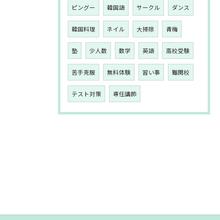
ピングー
韓国語
サークル
ダンス
韓国料理
ネイル
大掃除
青梅
塾
少人数
数学
英語
高校受験
苦手克服
無料体験
習い事
難関校
テスト対策
専任講師