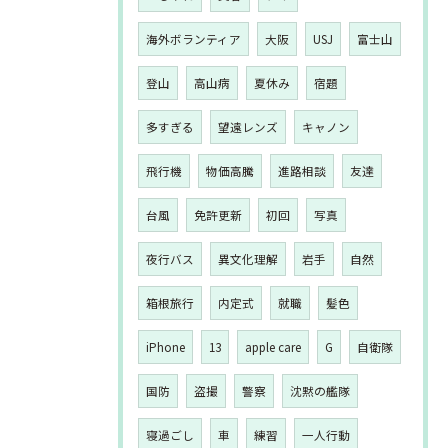
海外ボランティア
大阪
USJ
富士山
登山
高山病
夏休み
宿題
多すぎる
望遠レンズ
キャノン
飛行機
物価高騰
進路相談
友達
台風
免許更新
初回
写真
夜行バス
異文化理解
岩手
自然
箱根旅行
内定式
就職
髪色
iPhone
13
apple care
G
自衛隊
国防
盗撮
警察
沈黙の艦隊
寝過ごし
車
練習
一人行動