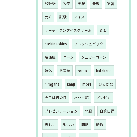
劣等感
授業
実験
失敗
実習
免許
試験
アイス
サーティワンアイスクリーム
３１
baskin robins
フレッシュパック
冷凍庫
コーン
シュガーコーン
海外
航空券
romaji
katakana
hiragana
kanji
more
ひらがな
今日は何の日
ハワイ語
プレゼン
プレゼンテーション
地獄
自業自得
悲しい
楽しい
翻訳
動物