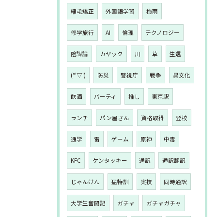
縮毛矯正
外国語学習
梅雨
修学旅行
AI
倫理
テクノロジー
陰謀論
カヤック
川
草
生還
(*'▽')
防災
警視庁
戦争
異文化
飲酒
パーティ
推し
東京駅
ランチ
パン屋さん
資格取得
登校
通学
雷
ゲーム
原神
中毒
KFC
ケンタッキー
通訳
通訳翻訳
じゃんけん
猛特訓
実技
同時通訳
大学生奮闘記
ガチャ
ガチャガチャ