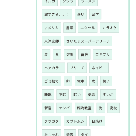
イルカ
クジラ
ラーメン
罪すぎる、、！
暑い
留学
アメリカ
言語
エクセル
カラオケ
米津玄師
さいたまスーパーアリーナ
夏
食
健康
畜舎
ゴキブリ
ヘアカラー
ブリーチ
ネイビー
ゴミ捨て
卵
電車
席
椅子
睡眠
不眠
眠い
退治
すいか
新宿
ナンパ
臨海教室
海
高校
クワガタ
カブトムシ
日焼け
おしゃれ
美容
タイ