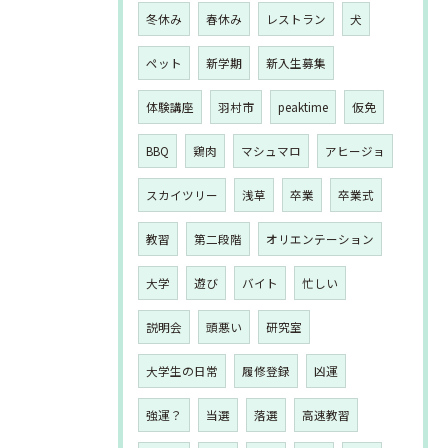
冬休み
春休み
レストラン
犬
ペット
新学期
新入生募集
体験講座
羽村市
peaktime
仮免
BBQ
鶏肉
マシュマロ
アヒージョ
スカイツリー
浅草
卒業
卒業式
教習
第二段階
オリエンテーション
大学
遊び
バイト
忙しい
説明会
頭悪い
研究室
大学生の日常
履修登録
凶運
強運？
当選
落選
高速教習