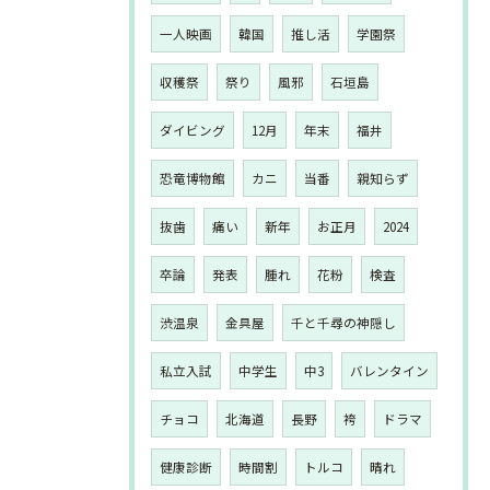
一人映画
韓国
推し活
学園祭
収穫祭
祭り
風邪
石垣島
ダイビング
12月
年末
福井
恐竜博物館
カニ
当番
親知らず
抜歯
痛い
新年
お正月
2024
卒論
発表
腫れ
花粉
検査
渋温泉
金具屋
千と千尋の神隠し
私立入試
中学生
中3
バレンタイン
チョコ
北海道
長野
袴
ドラマ
健康診断
時間割
トルコ
晴れ