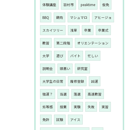
体験講座
羽村市
peaktime
仮免
BBQ
鶏肉
マシュマロ
アヒージョ
スカイツリー
浅草
卒業
卒業式
教習
第二段階
オリエンテーション
大学
遊び
バイト
忙しい
説明会
頭悪い
研究室
大学生の日常
履修登録
凶運
強運？
当選
落選
高速教習
劣等感
授業
実験
失敗
実習
免許
試験
アイス