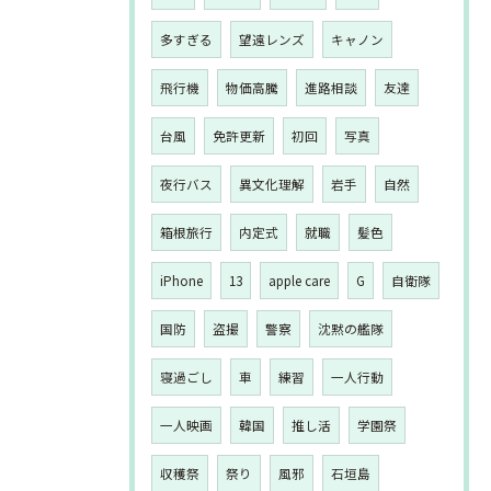
多すぎる
望遠レンズ
キャノン
飛行機
物価高騰
進路相談
友達
台風
免許更新
初回
写真
夜行バス
異文化理解
岩手
自然
箱根旅行
内定式
就職
髪色
iPhone
13
apple care
G
自衛隊
国防
盗撮
警察
沈黙の艦隊
寝過ごし
車
練習
一人行動
一人映画
韓国
推し活
学園祭
収穫祭
祭り
風邪
石垣島