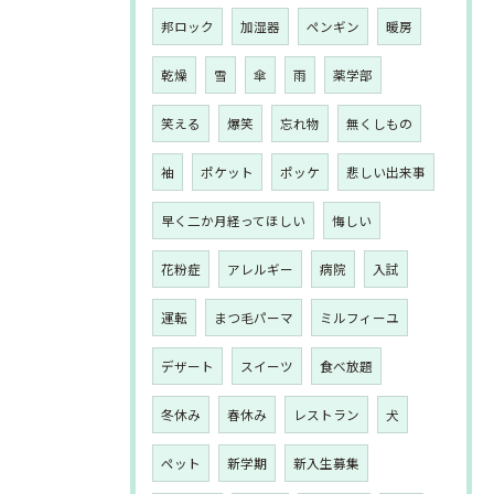
邦ロック
加湿器
ペンギン
暖房
乾燥
雪
傘
雨
薬学部
笑える
爆笑
忘れ物
無くしもの
袖
ポケット
ポッケ
悲しい出来事
早く二か月経ってほしい
悔しい
花粉症
アレルギー
病院
入試
運転
まつ毛パーマ
ミルフィーユ
デザート
スイーツ
食べ放題
冬休み
春休み
レストラン
犬
ペット
新学期
新入生募集