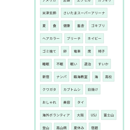
アメリカ
言語
エクセル
カラオケ
米津玄師
さいたまスーパーアリーナ
夏
食
健康
畜舎
ゴキブリ
ヘアカラー
ブリーチ
ネイビー
ゴミ捨て
卵
電車
席
椅子
睡眠
不眠
眠い
退治
すいか
新宿
ナンパ
臨海教室
海
高校
クワガタ
カブトムシ
日焼け
おしゃれ
美容
タイ
海外ボランティア
大阪
USJ
富士山
登山
高山病
夏休み
宿題