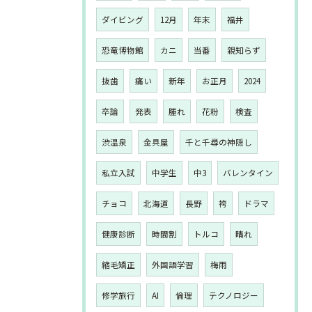
ダイビング
12月
年末
福井
恐竜博物館
カニ
当番
親知らず
抜歯
痛い
新年
お正月
2024
卒論
発表
腫れ
花粉
検査
渋温泉
金具屋
千と千尋の神隠し
私立入試
中学生
中3
バレンタイン
チョコ
北海道
長野
袴
ドラマ
健康診断
時間割
トルコ
晴れ
縮毛矯正
外国語学習
梅雨
修学旅行
AI
倫理
テクノロジー