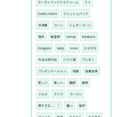
サーティワンアイスクリーム
３１
baskin robins
フレッシュパック
冷凍庫
コーン
シュガーコーン
海外
航空券
romaji
katakana
hiragana
kanji
more
ひらがな
今日は何の日
ハワイ語
プレゼン
プレゼンテーション
地獄
自業自得
悲しい
楽しい
翻訳
動物
イルカ
クジラ
ラーメン
罪すぎる、、！
暑い
留学