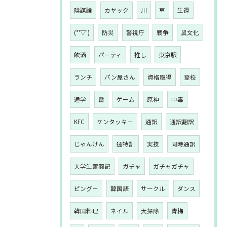
陰謀論
カヤック
川
草
生還
(*'▽')
防災
警視庁
戦争
異文化
飲酒
パーティ
推し
東京駅
ランチ
パン屋さん
資格取得
登校
通学
雷
ゲーム
原神
中毒
KFC
ケンタッキー
通訳
通訳翻訳
じゃんけん
猛特訓
実技
同時通訳
大学生奮闘記
ガチャ
ガチャガチャ
ピングー
韓国語
サークル
ダンス
韓国料理
ネイル
大掃除
青梅