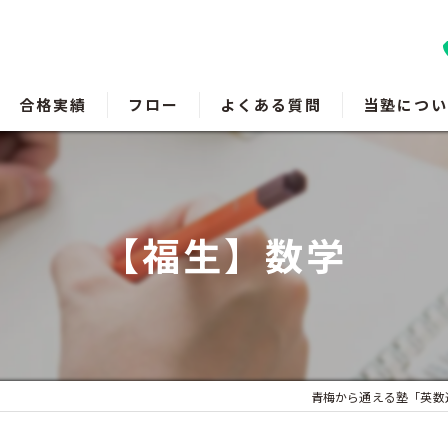
合格実績
フロー
よくある質問
当塾につい
羽村の塾
瑞穂町の塾
【福生】数学
福生の塾
成績アップ
受験対策
青梅から通える塾「英数