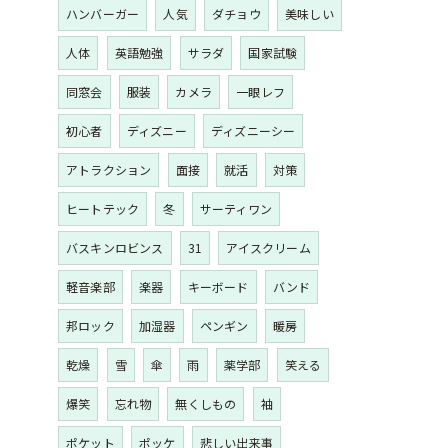
ハンバーガー
人気
ダチョウ
美味しい
人体
英語勉強
サラダ
国家試験
同窓会
服装
カメラ
一眼レフ
初心者
ディズニー
ディズニーシー
アトラクション
面接
就活
対策
ヒートテック
冬
サーティワン
バスキンロビンス
31
アイスクリーム
軽音楽部
楽器
キーボード
バンド
邦ロック
加湿器
ペンギン
暖房
乾燥
雪
傘
雨
薬学部
笑える
爆笑
忘れ物
無くしもの
袖
ポケット
ポッケ
悲しい出来事