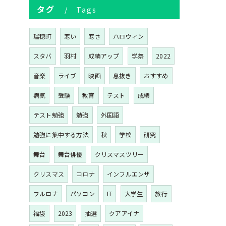
タグ
Tags
瑞穂町
寒い
寒さ
ハロウィン
スタバ
羽村
成績アップ
学祭
2022
音楽
ライブ
映画
息抜き
おすすめ
病気
受験
教育
テスト
成績
テスト勉強
勉強
外国語
勉強に集中する方法
秋
学校
研究
舞台
舞台俳優
クリスマスツリー
クリスマス
コロナ
インフルエンザ
フルロナ
パソコン
IT
大学生
旅行
福袋
2023
抽選
クアアイナ