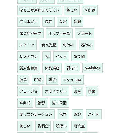
早く二か月経ってほしい
悔しい
花粉症
アレルギー
病院
入試
運転
まつ毛パーマ
ミルフィーユ
デザート
スイーツ
食べ放題
冬休み
春休み
レストラン
犬
ペット
新学期
新入生募集
体験講座
羽村市
peaktime
仮免
BBQ
鶏肉
マシュマロ
アヒージョ
スカイツリー
浅草
卒業
卒業式
教習
第二段階
オリエンテーション
大学
遊び
バイト
忙しい
説明会
頭悪い
研究室