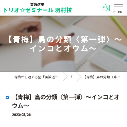
【青梅】鳥の分類〈第一弾〉～
インコとオウム～
青梅から通える塾「英数道場 トリオ☆ゼミナール 羽村校」
ブログ
【青梅】鳥の分類〈第一弾〉～インコとオウム～
【青梅】鳥の分類〈第一弾〉～インコとオ
ウム～
2023/05/26