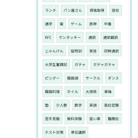
ランチ
パン屋さん
資格取得
登校
通学
雷
ゲーム
原神
中毒
KFC
ケンタッキー
通訳
通訳翻訳
じゃんけん
猛特訓
実技
同時通訳
大学生奮闘記
ガチャ
ガチャガチャ
ピングー
韓国語
サークル
ダンス
韓国料理
ネイル
大掃除
青梅
塾
少人数
数学
英語
高校受験
苦手克服
無料体験
習い事
難関校
テスト対策
専任講師