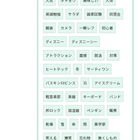
人気
ダチョウ
美味しい
人体
英語勉強
サラダ
国家試験
同窓会
服装
カメラ
一眼レフ
初心者
ディズニー
ディズニーシー
アトラクション
面接
就活
対策
ヒートテック
冬
サーティワン
バスキンロビンス
31
アイスクリーム
軽音楽部
楽器
キーボード
バンド
邦ロック
加湿器
ペンギン
暖房
乾燥
雪
傘
雨
薬学部
笑える
爆笑
忘れ物
無くしもの