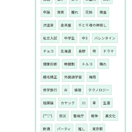
卒論
発表
腫れ
花粉
検査
渋温泉
金具屋
千と千尋の神隠し
私立入試
中学生
中3
バレンタイン
チョコ
北海道
長野
袴
ドラマ
健康診断
時間割
トルコ
晴れ
縮毛矯正
外国語学習
梅雨
修学旅行
AI
倫理
テクノロジー
陰謀論
カヤック
川
草
生還
(*'▽')
防災
警視庁
戦争
異文化
飲酒
パーティ
推し
東京駅