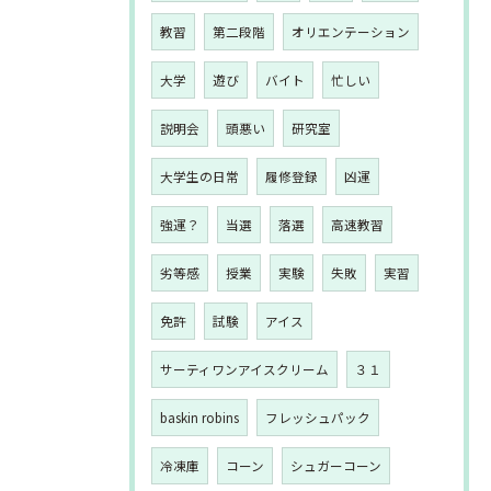
教習
第二段階
オリエンテーション
大学
遊び
バイト
忙しい
説明会
頭悪い
研究室
大学生の日常
履修登録
凶運
強運？
当選
落選
高速教習
劣等感
授業
実験
失敗
実習
免許
試験
アイス
サーティワンアイスクリーム
３１
baskin robins
フレッシュパック
冷凍庫
コーン
シュガーコーン