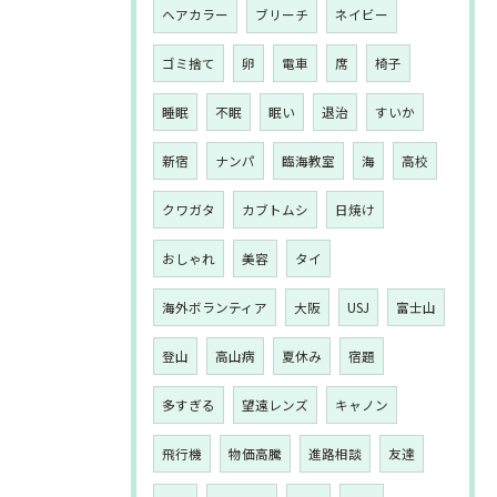
ヘアカラー
ブリーチ
ネイビー
ゴミ捨て
卵
電車
席
椅子
睡眠
不眠
眠い
退治
すいか
新宿
ナンパ
臨海教室
海
高校
クワガタ
カブトムシ
日焼け
おしゃれ
美容
タイ
海外ボランティア
大阪
USJ
富士山
登山
高山病
夏休み
宿題
多すぎる
望遠レンズ
キャノン
飛行機
物価高騰
進路相談
友達