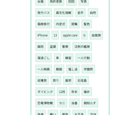
台風
免許更新
初回
写真
夜行バス
異文化理解
岩手
自然
箱根旅行
内定式
就職
髪色
iPhone
13
apple care
G
自衛隊
国防
盗撮
警察
沈黙の艦隊
寝過ごし
車
練習
一人行動
一人映画
韓国
推し活
学園祭
収穫祭
祭り
風邪
石垣島
ダイビング
12月
年末
福井
恐竜博物館
カニ
当番
親知らず
抜歯
痛い
新年
お正月
2024