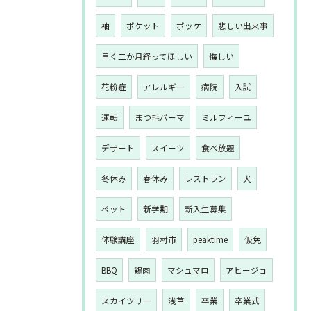
袖
ポケット
ポッケ
悲しい出来事
早く二か月経ってほしい
悔しい
花粉症
アレルギー
病院
入試
運転
まつ毛パーマ
ミルフィーユ
デザート
スイーツ
食べ放題
冬休み
春休み
レストラン
犬
ペット
新学期
新入生募集
体験講座
羽村市
peaktime
仮免
BBQ
鶏肉
マシュマロ
アヒージョ
スカイツリー
浅草
卒業
卒業式