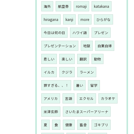
海外
航空券
romaji
katakana
hiragana
kanji
more
ひらがな
今日は何の日
ハワイ語
プレゼン
プレゼンテーション
地獄
自業自得
悲しい
楽しい
翻訳
動物
イルカ
クジラ
ラーメン
罪すぎる、、！
暑い
留学
アメリカ
言語
エクセル
カラオケ
米津玄師
さいたまスーパーアリーナ
夏
食
健康
畜舎
ゴキブリ