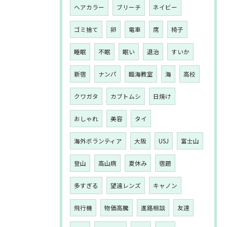
ヘアカラー
ブリーチ
ネイビー
ゴミ捨て
卵
電車
席
椅子
睡眠
不眠
眠い
退治
すいか
新宿
ナンパ
臨海教室
海
高校
クワガタ
カブトムシ
日焼け
おしゃれ
美容
タイ
海外ボランティア
大阪
USJ
富士山
登山
高山病
夏休み
宿題
多すぎる
望遠レンズ
キャノン
飛行機
物価高騰
進路相談
友達