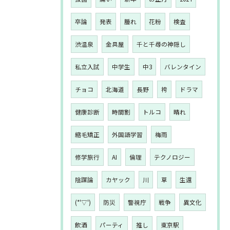
卒論
発表
腫れ
花粉
検査
渋温泉
金具屋
千と千尋の神隠し
私立入試
中学生
中3
バレンタイン
チョコ
北海道
長野
袴
ドラマ
健康診断
時間割
トルコ
晴れ
縮毛矯正
外国語学習
梅雨
修学旅行
AI
倫理
テクノロジー
陰謀論
カヤック
川
草
生還
(*'▽')
防災
警視庁
戦争
異文化
飲酒
パーティ
推し
東京駅