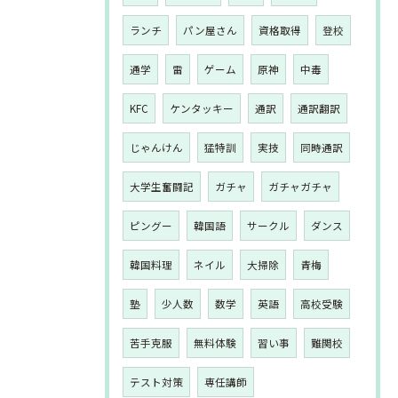
ランチ
パン屋さん
資格取得
登校
通学
雷
ゲーム
原神
中毒
KFC
ケンタッキー
通訳
通訳翻訳
じゃんけん
猛特訓
実技
同時通訳
大学生奮闘記
ガチャ
ガチャガチャ
ピングー
韓国語
サークル
ダンス
韓国料理
ネイル
大掃除
青梅
塾
少人数
数学
英語
高校受験
苦手克服
無料体験
習い事
難関校
テスト対策
専任講師