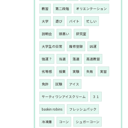
教習
第二段階
オリエンテーション
大学
遊び
バイト
忙しい
説明会
頭悪い
研究室
大学生の日常
履修登録
凶運
強運？
当選
落選
高速教習
劣等感
授業
実験
失敗
実習
免許
試験
アイス
サーティワンアイスクリーム
３１
baskin robins
フレッシュパック
冷凍庫
コーン
シュガーコーン