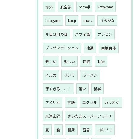
海外
航空券
romaji
katakana
hiragana
kanji
more
ひらがな
今日は何の日
ハワイ語
プレゼン
プレゼンテーション
地獄
自業自得
悲しい
楽しい
翻訳
動物
イルカ
クジラ
ラーメン
罪すぎる、、！
暑い
留学
アメリカ
言語
エクセル
カラオケ
米津玄師
さいたまスーパーアリーナ
夏
食
健康
畜舎
ゴキブリ