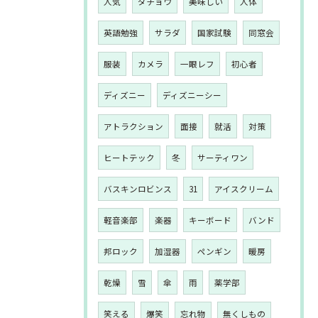
人気
ダチョウ
美味しい
人体
英語勉強
サラダ
国家試験
同窓会
服装
カメラ
一眼レフ
初心者
ディズニー
ディズニーシー
アトラクション
面接
就活
対策
ヒートテック
冬
サーティワン
バスキンロビンス
31
アイスクリーム
軽音楽部
楽器
キーボード
バンド
邦ロック
加湿器
ペンギン
暖房
乾燥
雪
傘
雨
薬学部
笑える
爆笑
忘れ物
無くしもの