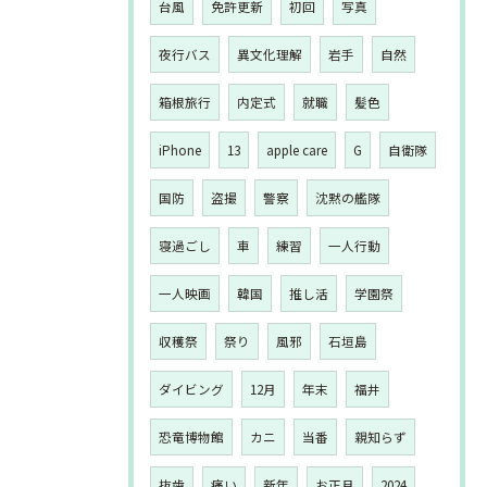
台風
免許更新
初回
写真
夜行バス
異文化理解
岩手
自然
箱根旅行
内定式
就職
髪色
iPhone
13
apple care
G
自衛隊
国防
盗撮
警察
沈黙の艦隊
寝過ごし
車
練習
一人行動
一人映画
韓国
推し活
学園祭
収穫祭
祭り
風邪
石垣島
ダイビング
12月
年末
福井
恐竜博物館
カニ
当番
親知らず
抜歯
痛い
新年
お正月
2024