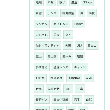
睡眠
不眠
眠い
退治
すいか
新宿
ナンパ
臨海教室
海
高校
クワガタ
カブトムシ
日焼け
おしゃれ
美容
タイ
海外ボランティア
大阪
USJ
富士山
登山
高山病
夏休み
宿題
多すぎる
望遠レンズ
キャノン
飛行機
物価高騰
進路相談
友達
台風
免許更新
初回
写真
夜行バス
異文化理解
岩手
自然