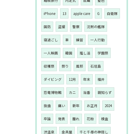
箱根旅行
内定式
就職
髪色
iPhone
13
apple care
G
自衛隊
国防
盗撮
警察
沈黙の艦隊
寝過ごし
車
練習
一人行動
一人映画
韓国
推し活
学園祭
収穫祭
祭り
風邪
石垣島
ダイビング
12月
年末
福井
恐竜博物館
カニ
当番
親知らず
抜歯
痛い
新年
お正月
2024
卒論
発表
腫れ
花粉
検査
渋温泉
金具屋
千と千尋の神隠し