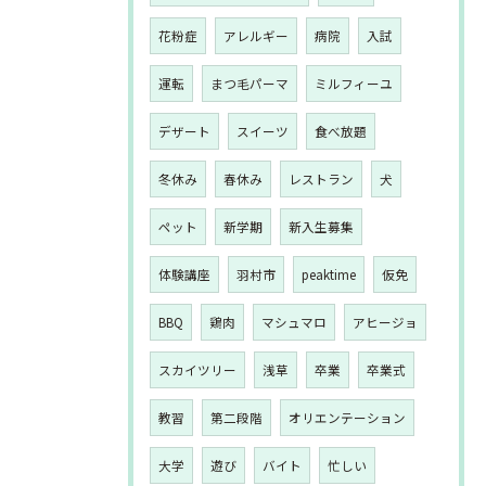
花粉症
アレルギー
病院
入試
運転
まつ毛パーマ
ミルフィーユ
デザート
スイーツ
食べ放題
冬休み
春休み
レストラン
犬
ペット
新学期
新入生募集
体験講座
羽村市
peaktime
仮免
BBQ
鶏肉
マシュマロ
アヒージョ
スカイツリー
浅草
卒業
卒業式
教習
第二段階
オリエンテーション
大学
遊び
バイト
忙しい