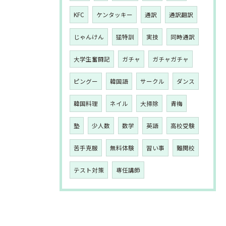
KFC
ケンタッキー
通訳
通訳翻訳
じゃんけん
猛特訓
実技
同時通訳
大学生奮闘記
ガチャ
ガチャガチャ
ピングー
韓国語
サークル
ダンス
韓国料理
ネイル
大掃除
青梅
塾
少人数
数学
英語
高校受験
苦手克服
無料体験
習い事
難関校
テスト対策
専任講師