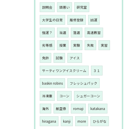
説明会
頭悪い
研究室
大学生の日常
履修登録
凶運
強運？
当選
落選
高速教習
劣等感
授業
実験
失敗
実習
免許
試験
アイス
サーティワンアイスクリーム
３１
baskin robins
フレッシュパック
冷凍庫
コーン
シュガーコーン
海外
航空券
romaji
katakana
hiragana
kanji
more
ひらがな