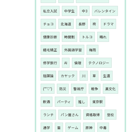
私立入試
中学生
中3
バレンタイン
チョコ
北海道
長野
袴
ドラマ
健康診断
時間割
トルコ
晴れ
縮毛矯正
外国語学習
梅雨
修学旅行
AI
倫理
テクノロジー
陰謀論
カヤック
川
草
生還
(*'▽')
防災
警視庁
戦争
異文化
飲酒
パーティ
推し
東京駅
ランチ
パン屋さん
資格取得
登校
通学
雷
ゲーム
原神
中毒