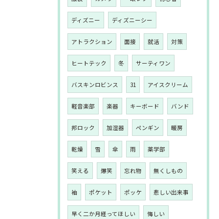
ディズニー
ディズニーシー
アトラクション
面接
就活
対策
ヒートテック
冬
サーティワン
バスキンロビンス
31
アイスクリーム
軽音楽部
楽器
キーボード
バンド
邦ロック
加湿器
ペンギン
暖房
乾燥
雪
傘
雨
薬学部
笑える
爆笑
忘れ物
無くしもの
袖
ポケット
ポッケ
悲しい出来事
早く二か月経ってほしい
悔しい