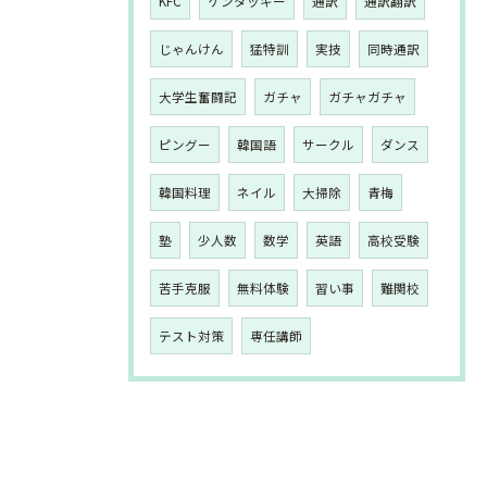
KFC
ケンタッキー
通訳
通訳翻訳
じゃんけん
猛特訓
実技
同時通訳
大学生奮闘記
ガチャ
ガチャガチャ
ピングー
韓国語
サークル
ダンス
韓国料理
ネイル
大掃除
青梅
塾
少人数
数学
英語
高校受験
苦手克服
無料体験
習い事
難関校
テスト対策
専任講師