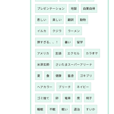
プレゼンテーション
地獄
自業自得
悲しい
楽しい
翻訳
動物
イルカ
クジラ
ラーメン
罪すぎる、、！
暑い
留学
アメリカ
言語
エクセル
カラオケ
米津玄師
さいたまスーパーアリーナ
夏
食
健康
畜舎
ゴキブリ
ヘアカラー
ブリーチ
ネイビー
ゴミ捨て
卵
電車
席
椅子
睡眠
不眠
眠い
退治
すいか