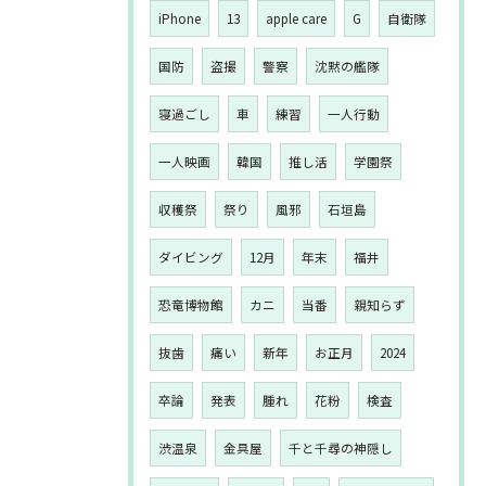
iPhone
13
apple care
G
自衛隊
国防
盗撮
警察
沈黙の艦隊
寝過ごし
車
練習
一人行動
一人映画
韓国
推し活
学園祭
収穫祭
祭り
風邪
石垣島
ダイビング
12月
年末
福井
恐竜博物館
カニ
当番
親知らず
抜歯
痛い
新年
お正月
2024
卒論
発表
腫れ
花粉
検査
渋温泉
金具屋
千と千尋の神隠し