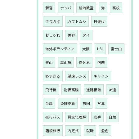
新宿
ナンパ
臨海教室
海
高校
クワガタ
カブトムシ
日焼け
おしゃれ
美容
タイ
海外ボランティア
大阪
USJ
富士山
登山
高山病
夏休み
宿題
多すぎる
望遠レンズ
キャノン
飛行機
物価高騰
進路相談
友達
台風
免許更新
初回
写真
夜行バス
異文化理解
岩手
自然
箱根旅行
内定式
就職
髪色