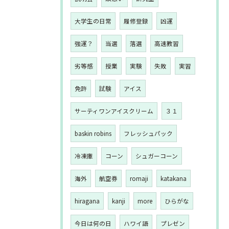
大学生の日常
履修登録
凶運
強運？
当選
落選
高速教習
劣等感
授業
実験
失敗
実習
免許
試験
アイス
サーティワンアイスクリーム
３１
baskin robins
フレッシュパック
冷凍庫
コーン
シュガーコーン
海外
航空券
romaji
katakana
hiragana
kanji
more
ひらがな
今日は何の日
ハワイ語
プレゼン