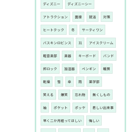
ディズニー
ディズニーシー
アトラクション
面接
就活
対策
ヒートテック
冬
サーティワン
バスキンロビンス
31
アイスクリーム
軽音楽部
楽器
キーボード
バンド
邦ロック
加湿器
ペンギン
暖房
乾燥
雪
傘
雨
薬学部
笑える
爆笑
忘れ物
無くしもの
袖
ポケット
ポッケ
悲しい出来事
早く二か月経ってほしい
悔しい