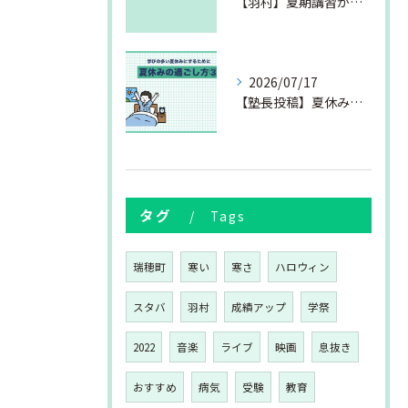
【羽村】夏期講習が始まりました
2026/07/17
【塾長投稿】夏休みの過ごし方③
タグ
Tags
瑞穂町
寒い
寒さ
ハロウィン
スタバ
羽村
成績アップ
学祭
2022
音楽
ライブ
映画
息抜き
おすすめ
病気
受験
教育