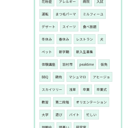
花粉症
アレルギー
病院
入試
運転
まつ毛パーマ
ミルフィーユ
デザート
スイーツ
食べ放題
冬休み
春休み
レストラン
犬
ペット
新学期
新入生募集
体験講座
羽村市
peaktime
仮免
BBQ
鶏肉
マシュマロ
アヒージョ
スカイツリー
浅草
卒業
卒業式
教習
第二段階
オリエンテーション
大学
遊び
バイト
忙しい
説明会
頭悪い
研究室