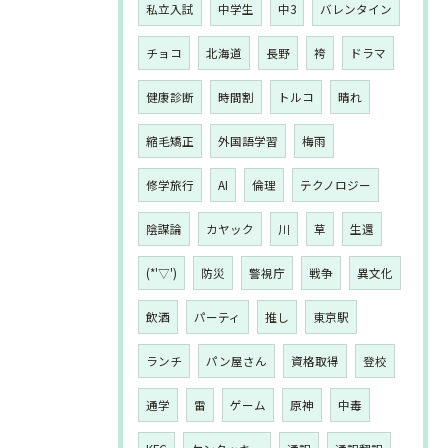
私立入試
中学生
中3
バレンタイン
チョコ
北海道
長野
袴
ドラマ
健康診断
時間割
トルコ
晴れ
縮毛矯正
外国語学習
梅雨
修学旅行
AI
倫理
テクノロジー
陰謀論
カヤック
川
草
生還
(*'▽')
防災
警視庁
戦争
異文化
飲酒
パーティ
推し
東京駅
ランチ
パン屋さん
資格取得
登校
通学
雷
ゲーム
原神
中毒