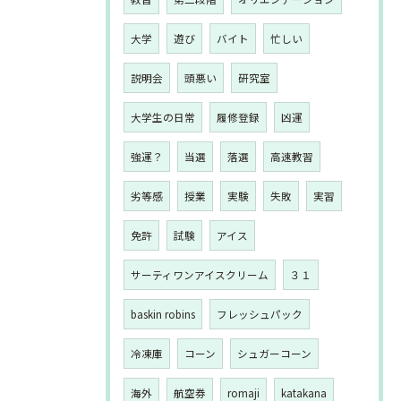
大学
遊び
バイト
忙しい
説明会
頭悪い
研究室
大学生の日常
履修登録
凶運
強運？
当選
落選
高速教習
劣等感
授業
実験
失敗
実習
免許
試験
アイス
サーティワンアイスクリーム
３１
baskin robins
フレッシュパック
冷凍庫
コーン
シュガーコーン
海外
航空券
romaji
katakana