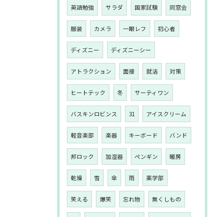
英語勉強
サラダ
国家試験
同窓会
服装
カメラ
一眼レフ
初心者
ディズニー
ディズニーシー
アトラクション
面接
就活
対策
ヒートテック
冬
サーティワン
バスキンロビンス
31
アイスクリーム
軽音楽部
楽器
キーボード
バンド
邦ロック
加湿器
ペンギン
暖房
乾燥
雪
傘
雨
薬学部
笑える
爆笑
忘れ物
無くしもの