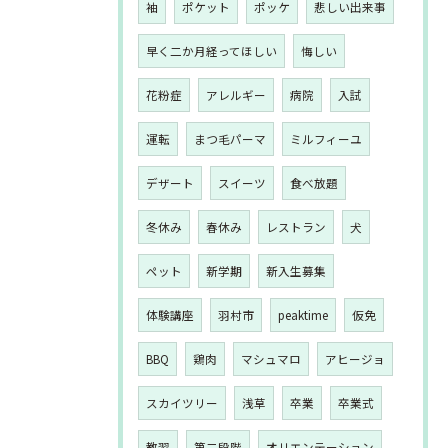
袖
ポケット
ポッケ
悲しい出来事
早く二か月経ってほしい
悔しい
花粉症
アレルギー
病院
入試
運転
まつ毛パーマ
ミルフィーユ
デザート
スイーツ
食べ放題
冬休み
春休み
レストラン
犬
ペット
新学期
新入生募集
体験講座
羽村市
peaktime
仮免
BBQ
鶏肉
マシュマロ
アヒージョ
スカイツリー
浅草
卒業
卒業式
教習
第二段階
オリエンテーション