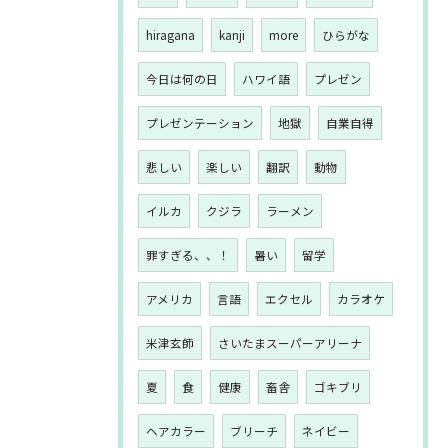
hiragana
kanji
more
ひらがな
今日は何の日
ハワイ語
プレゼン
プレゼンテーション
地獄
自業自得
悲しい
楽しい
翻訳
動物
イルカ
クジラ
ラーメン
罪すぎる、、！
暑い
留学
アメリカ
言語
エクセル
カラオケ
米津玄師
さいたまスーパーアリーナ
夏
食
健康
畜舎
ゴキブリ
ヘアカラー
ブリーチ
ネイビー