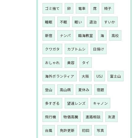
ゴミ捨て
卵
電車
席
椅子
睡眠
不眠
眠い
退治
すいか
新宿
ナンパ
臨海教室
海
高校
クワガタ
カブトムシ
日焼け
おしゃれ
美容
タイ
海外ボランティア
大阪
USJ
富士山
登山
高山病
夏休み
宿題
多すぎる
望遠レンズ
キャノン
飛行機
物価高騰
進路相談
友達
台風
免許更新
初回
写真