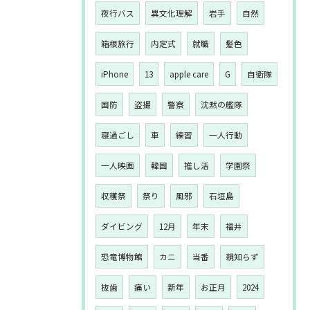
夜行バス
異文化理解
岩手
自然
箱根旅行
内定式
就職
髪色
iPhone
13
apple care
G
自衛隊
国防
盗撮
警察
沈黙の艦隊
寝過ごし
車
練習
一人行動
一人映画
韓国
推し活
学園祭
収穫祭
祭り
風邪
石垣島
ダイビング
12月
年末
福井
恐竜博物館
カニ
当番
親知らず
抜歯
痛い
新年
お正月
2024