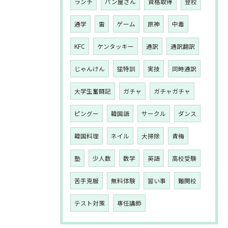
ランチ
パン屋さん
資格取得
登校
通学
雷
ゲーム
原神
中毒
KFC
ケンタッキー
通訳
通訳翻訳
じゃんけん
猛特訓
実技
同時通訳
大学生奮闘記
ガチャ
ガチャガチャ
ピングー
韓国語
サークル
ダンス
韓国料理
ネイル
大掃除
青梅
塾
少人数
数学
英語
高校受験
苦手克服
無料体験
習い事
難関校
テスト対策
専任講師