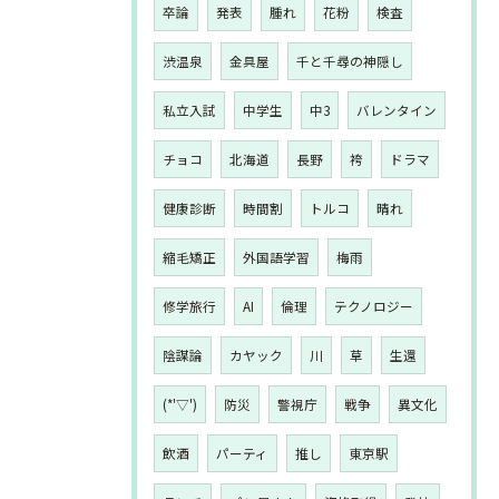
卒論
発表
腫れ
花粉
検査
渋温泉
金具屋
千と千尋の神隠し
私立入試
中学生
中3
バレンタイン
チョコ
北海道
長野
袴
ドラマ
健康診断
時間割
トルコ
晴れ
縮毛矯正
外国語学習
梅雨
修学旅行
AI
倫理
テクノロジー
陰謀論
カヤック
川
草
生還
(*'▽')
防災
警視庁
戦争
異文化
飲酒
パーティ
推し
東京駅