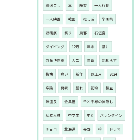
寝過ごし
車
練習
一人行動
一人映画
韓国
推し活
学園祭
収穫祭
祭り
風邪
石垣島
ダイビング
12月
年末
福井
恐竜博物館
カニ
当番
親知らず
抜歯
痛い
新年
お正月
2024
卒論
発表
腫れ
花粉
検査
渋温泉
金具屋
千と千尋の神隠し
私立入試
中学生
中3
バレンタイン
チョコ
北海道
長野
袴
ドラマ