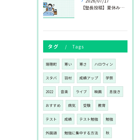
2026/07/17
【塾長投稿】夏休みの過ごし方③
タグ
Tags
瑞穂町
寒い
寒さ
ハロウィン
スタバ
羽村
成績アップ
学祭
2022
音楽
ライブ
映画
息抜き
おすすめ
病気
受験
教育
テスト
成績
テスト勉強
勉強
外国語
勉強に集中する方法
秋