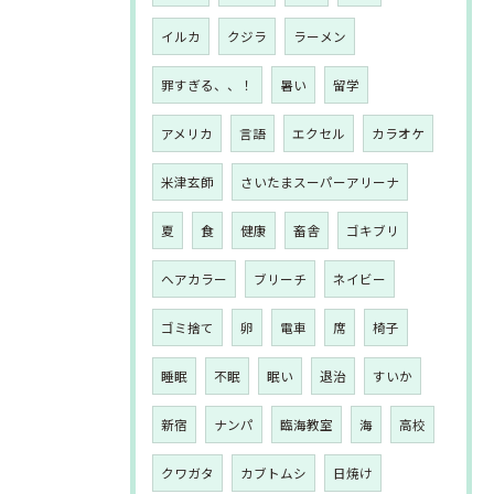
イルカ
クジラ
ラーメン
罪すぎる、、！
暑い
留学
アメリカ
言語
エクセル
カラオケ
米津玄師
さいたまスーパーアリーナ
夏
食
健康
畜舎
ゴキブリ
ヘアカラー
ブリーチ
ネイビー
ゴミ捨て
卵
電車
席
椅子
睡眠
不眠
眠い
退治
すいか
新宿
ナンパ
臨海教室
海
高校
クワガタ
カブトムシ
日焼け