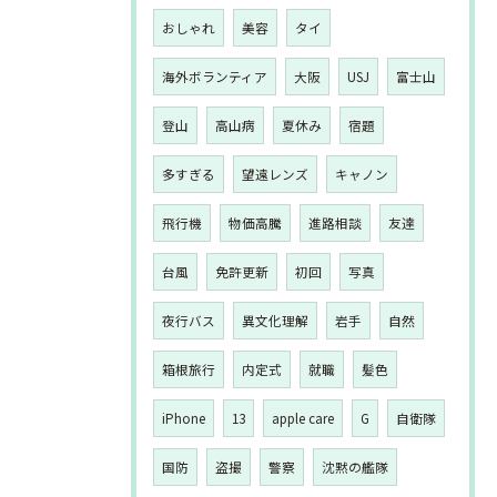
おしゃれ
美容
タイ
海外ボランティア
大阪
USJ
富士山
登山
高山病
夏休み
宿題
多すぎる
望遠レンズ
キャノン
飛行機
物価高騰
進路相談
友達
台風
免許更新
初回
写真
夜行バス
異文化理解
岩手
自然
箱根旅行
内定式
就職
髪色
iPhone
13
apple care
G
自衛隊
国防
盗撮
警察
沈黙の艦隊