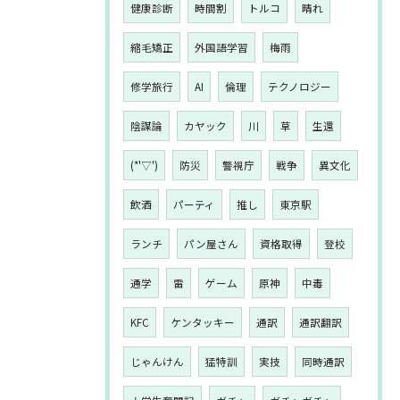
健康診断
時間割
トルコ
晴れ
縮毛矯正
外国語学習
梅雨
修学旅行
AI
倫理
テクノロジー
陰謀論
カヤック
川
草
生還
(*'▽')
防災
警視庁
戦争
異文化
飲酒
パーティ
推し
東京駅
ランチ
パン屋さん
資格取得
登校
通学
雷
ゲーム
原神
中毒
KFC
ケンタッキー
通訳
通訳翻訳
じゃんけん
猛特訓
実技
同時通訳