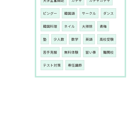
大学生奮闘記
ガチャ
ガチャガチャ
ピングー
韓国語
サークル
ダンス
韓国料理
ネイル
大掃除
青梅
塾
少人数
数学
英語
高校受験
苦手克服
無料体験
習い事
難関校
テスト対策
専任講師