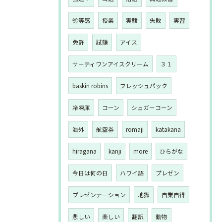
劣等感
授業
実験
失敗
実習
免許
試験
アイス
サーティワンアイスクリーム
３１
baskin robins
フレッシュパック
冷凍庫
コーン
シュガーコーン
海外
航空券
romaji
katakana
hiragana
kanji
more
ひらがな
今日は何の日
ハワイ語
プレゼン
プレゼンテーション
地獄
自業自得
悲しい
楽しい
翻訳
動物