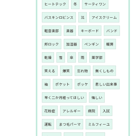
ヒートテック
冬
サーティワン
バスキンロビンス
31
アイスクリーム
軽音楽部
楽器
キーボード
バンド
邦ロック
加湿器
ペンギン
暖房
乾燥
雪
傘
雨
薬学部
笑える
爆笑
忘れ物
無くしもの
袖
ポケット
ポッケ
悲しい出来事
早く二か月経ってほしい
悔しい
花粉症
アレルギー
病院
入試
運転
まつ毛パーマ
ミルフィーユ