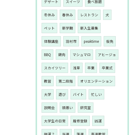
デザート
スイーツ
食べ放題
冬休み
春休み
レストラン
犬
ペット
新学期
新入生募集
体験講座
羽村市
peaktime
仮免
BBQ
鶏肉
マシュマロ
アヒージョ
スカイツリー
浅草
卒業
卒業式
教習
第二段階
オリエンテーション
大学
遊び
バイト
忙しい
説明会
頭悪い
研究室
大学生の日常
履修登録
凶運
強運？
当選
落選
高速教習