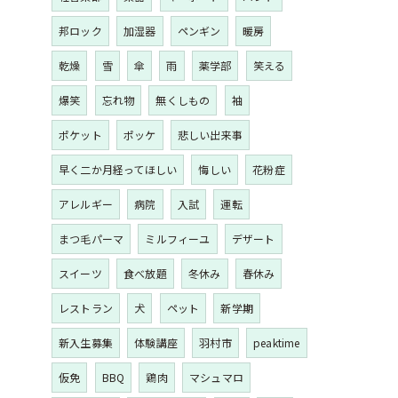
邦ロック
加湿器
ペンギン
暖房
乾燥
雪
傘
雨
薬学部
笑える
爆笑
忘れ物
無くしもの
袖
ポケット
ポッケ
悲しい出来事
早く二か月経ってほしい
悔しい
花粉症
アレルギー
病院
入試
運転
まつ毛パーマ
ミルフィーユ
デザート
スイーツ
食べ放題
冬休み
春休み
レストラン
犬
ペット
新学期
新入生募集
体験講座
羽村市
peaktime
仮免
BBQ
鶏肉
マシュマロ