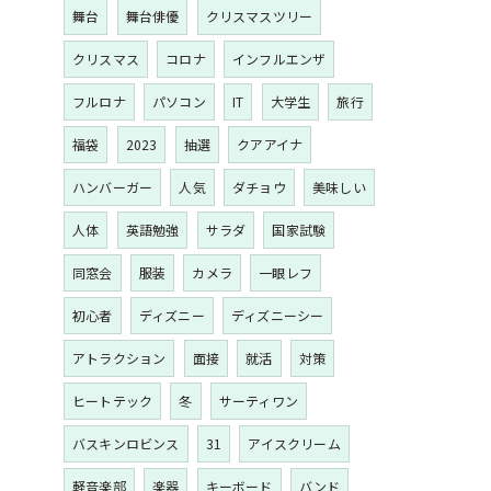
舞台
舞台俳優
クリスマスツリー
クリスマス
コロナ
インフルエンザ
フルロナ
パソコン
IT
大学生
旅行
福袋
2023
抽選
クアアイナ
ハンバーガー
人気
ダチョウ
美味しい
人体
英語勉強
サラダ
国家試験
同窓会
服装
カメラ
一眼レフ
初心者
ディズニー
ディズニーシー
アトラクション
面接
就活
対策
ヒートテック
冬
サーティワン
バスキンロビンス
31
アイスクリーム
軽音楽部
楽器
キーボード
バンド