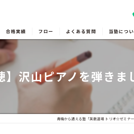
合格実績
フロー
よくある質問
当塾につい
羽村の塾
瑞穂町の塾
穂】沢山ピアノを弾きま
福生の塾
成績アップ
受験対策
青梅から通える塾「英数道場 トリオ☆ゼミナー