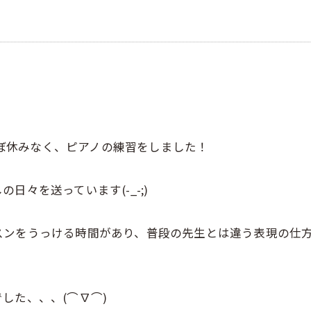
でほぼ休みなく、ピアノの練習をしました！
々を送っています(-_-;)
スンをうっける時間があり、普段の先生とは違う表現の仕
した、、、(⌒∇⌒)