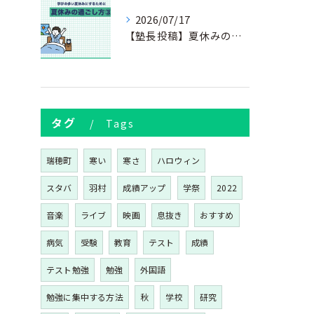
2026/07/17
【塾長投稿】夏休みの過ごし方③
タグ
Tags
瑞穂町
寒い
寒さ
ハロウィン
スタバ
羽村
成績アップ
学祭
2022
音楽
ライブ
映画
息抜き
おすすめ
病気
受験
教育
テスト
成績
テスト勉強
勉強
外国語
勉強に集中する方法
秋
学校
研究