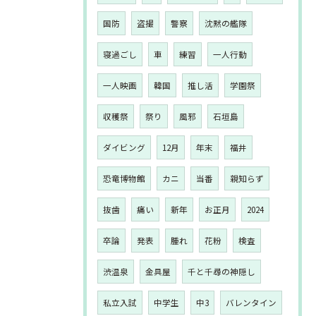
国防
盗撮
警察
沈黙の艦隊
寝過ごし
車
練習
一人行動
一人映画
韓国
推し活
学園祭
収穫祭
祭り
風邪
石垣島
ダイビング
12月
年末
福井
恐竜博物館
カニ
当番
親知らず
抜歯
痛い
新年
お正月
2024
卒論
発表
腫れ
花粉
検査
渋温泉
金具屋
千と千尋の神隠し
私立入試
中学生
中3
バレンタイン