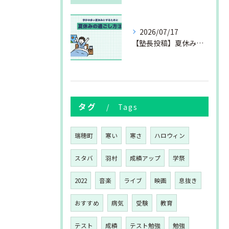
2026/07/17
【塾長投稿】夏休みの過ごし方③
タグ
Tags
瑞穂町
寒い
寒さ
ハロウィン
スタバ
羽村
成績アップ
学祭
2022
音楽
ライブ
映画
息抜き
おすすめ
病気
受験
教育
テスト
成績
テスト勉強
勉強