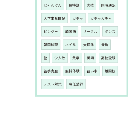
じゃんけん
猛特訓
実技
同時通訳
大学生奮闘記
ガチャ
ガチャガチャ
ピングー
韓国語
サークル
ダンス
韓国料理
ネイル
大掃除
青梅
塾
少人数
数学
英語
高校受験
苦手克服
無料体験
習い事
難関校
テスト対策
専任講師