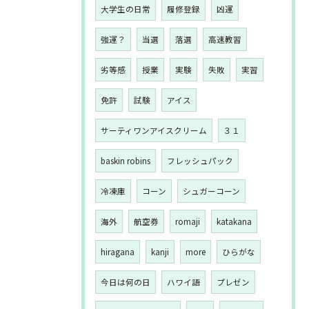
大学生の日常
履修登録
凶運
強運？
当選
落選
高速教習
劣等感
授業
実験
失敗
実習
免許
試験
アイス
サーティワンアイスクリーム
３１
baskin robins
フレッシュパック
冷凍庫
コーン
シュガーコーン
海外
航空券
romaji
katakana
hiragana
kanji
more
ひらがな
今日は何の日
ハワイ語
プレゼン