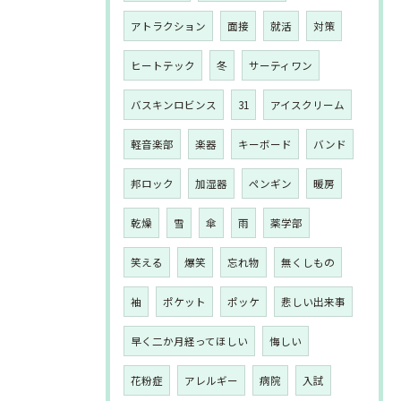
アトラクション
面接
就活
対策
ヒートテック
冬
サーティワン
バスキンロビンス
31
アイスクリーム
軽音楽部
楽器
キーボード
バンド
邦ロック
加湿器
ペンギン
暖房
乾燥
雪
傘
雨
薬学部
笑える
爆笑
忘れ物
無くしもの
袖
ポケット
ポッケ
悲しい出来事
早く二か月経ってほしい
悔しい
花粉症
アレルギー
病院
入試