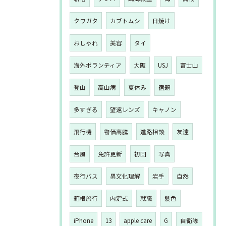
クワガタ
カブトムシ
日焼け
おしゃれ
美容
タイ
海外ボランティア
大阪
USJ
富士山
登山
高山病
夏休み
宿題
多すぎる
望遠レンズ
キャノン
飛行機
物価高騰
進路相談
友達
台風
免許更新
初回
写真
夜行バス
異文化理解
岩手
自然
箱根旅行
内定式
就職
髪色
iPhone
13
apple care
G
自衛隊