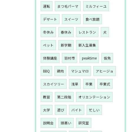
運転
まつ毛パーマ
ミルフィーユ
デザート
スイーツ
食べ放題
冬休み
春休み
レストラン
犬
ペット
新学期
新入生募集
体験講座
羽村市
peaktime
仮免
BBQ
鶏肉
マシュマロ
アヒージョ
スカイツリー
浅草
卒業
卒業式
教習
第二段階
オリエンテーション
大学
遊び
バイト
忙しい
説明会
頭悪い
研究室