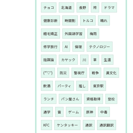
チョコ
北海道
長野
袴
ドラマ
健康診断
時間割
トルコ
晴れ
縮毛矯正
外国語学習
梅雨
修学旅行
AI
倫理
テクノロジー
陰謀論
カヤック
川
草
生還
(*'▽')
防災
警視庁
戦争
異文化
飲酒
パーティ
推し
東京駅
ランチ
パン屋さん
資格取得
登校
通学
雷
ゲーム
原神
中毒
KFC
ケンタッキー
通訳
通訳翻訳