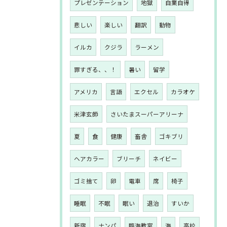
プレゼンテーション
地獄
自業自得
悲しい
楽しい
翻訳
動物
イルカ
クジラ
ラーメン
罪すぎる、、！
暑い
留学
アメリカ
言語
エクセル
カラオケ
米津玄師
さいたまスーパーアリーナ
夏
食
健康
畜舎
ゴキブリ
ヘアカラー
ブリーチ
ネイビー
ゴミ捨て
卵
電車
席
椅子
睡眠
不眠
眠い
退治
すいか
新宿
ナンパ
臨海教室
海
高校