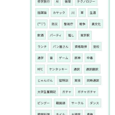
修学旅行
AI
倫理
テクノロジー
陰謀論
カヤック
川
草
生還
(*'▽')
防災
警視庁
戦争
異文化
飲酒
パーティ
推し
東京駅
ランチ
パン屋さん
資格取得
登校
通学
雷
ゲーム
原神
中毒
KFC
ケンタッキー
通訳
通訳翻訳
じゃんけん
猛特訓
実技
同時通訳
大学生奮闘記
ガチャ
ガチャガチャ
ピングー
韓国語
サークル
ダンス
韓国料理
ネイル
大掃除
青梅