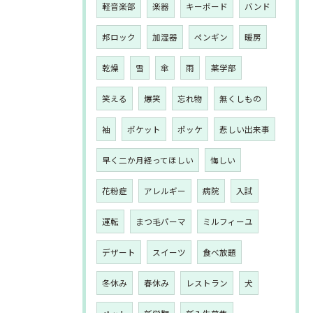
軽音楽部
楽器
キーボード
バンド
邦ロック
加湿器
ペンギン
暖房
乾燥
雪
傘
雨
薬学部
笑える
爆笑
忘れ物
無くしもの
袖
ポケット
ポッケ
悲しい出来事
早く二か月経ってほしい
悔しい
花粉症
アレルギー
病院
入試
運転
まつ毛パーマ
ミルフィーユ
デザート
スイーツ
食べ放題
冬休み
春休み
レストラン
犬