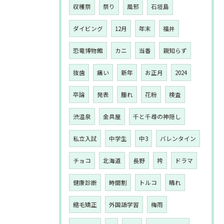
収穫祭
祭り
風邪
石垣島
ダイビング
12月
年末
福井
恐竜博物館
カニ
当番
親知らず
抜歯
痛い
新年
お正月
2024
卒論
発表
腫れ
花粉
検査
渋温泉
金具屋
千と千尋の神隠し
私立入試
中学生
中3
バレンタイン
チョコ
北海道
長野
袴
ドラマ
健康診断
時間割
トルコ
晴れ
縮毛矯正
外国語学習
梅雨