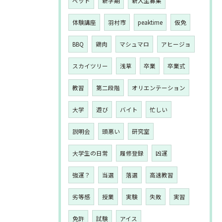
ペット
新学期
新入生募集
体験講座
羽村市
peaktime
仮免
BBQ
鶏肉
マシュマロ
アヒージョ
スカイツリー
浅草
卒業
卒業式
教習
第二段階
オリエンテーション
大学
遊び
バイト
忙しい
説明会
頭悪い
研究室
大学生の日常
履修登録
凶運
強運？
当選
落選
高速教習
劣等感
授業
実験
失敗
実習
免許
試験
アイス