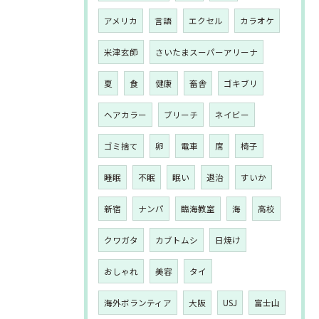
アメリカ
言語
エクセル
カラオケ
米津玄師
さいたまスーパーアリーナ
夏
食
健康
畜舎
ゴキブリ
ヘアカラー
ブリーチ
ネイビー
ゴミ捨て
卵
電車
席
椅子
睡眠
不眠
眠い
退治
すいか
新宿
ナンパ
臨海教室
海
高校
クワガタ
カブトムシ
日焼け
おしゃれ
美容
タイ
海外ボランティア
大阪
USJ
富士山