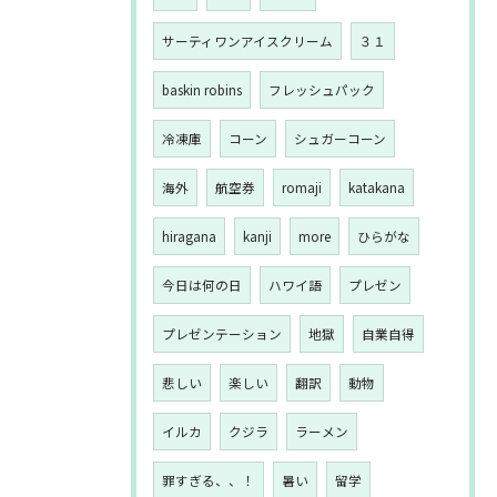
サーティワンアイスクリーム
３１
baskin robins
フレッシュパック
冷凍庫
コーン
シュガーコーン
海外
航空券
romaji
katakana
hiragana
kanji
more
ひらがな
今日は何の日
ハワイ語
プレゼン
プレゼンテーション
地獄
自業自得
悲しい
楽しい
翻訳
動物
イルカ
クジラ
ラーメン
罪すぎる、、！
暑い
留学