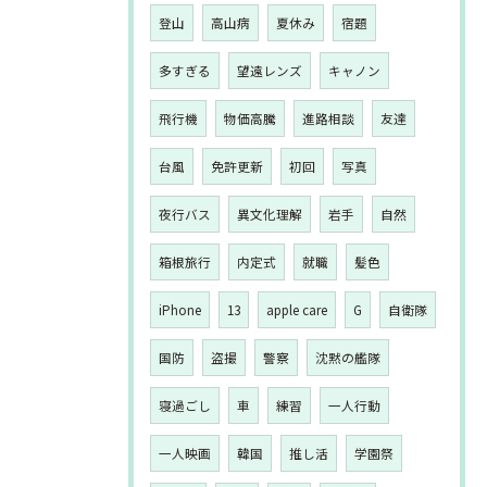
登山
高山病
夏休み
宿題
多すぎる
望遠レンズ
キャノン
飛行機
物価高騰
進路相談
友達
台風
免許更新
初回
写真
夜行バス
異文化理解
岩手
自然
箱根旅行
内定式
就職
髪色
iPhone
13
apple care
G
自衛隊
国防
盗撮
警察
沈黙の艦隊
寝過ごし
車
練習
一人行動
一人映画
韓国
推し活
学園祭