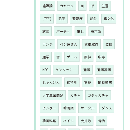
陰謀論
カヤック
川
草
生還
(*'▽')
防災
警視庁
戦争
異文化
飲酒
パーティ
推し
東京駅
ランチ
パン屋さん
資格取得
登校
通学
雷
ゲーム
原神
中毒
KFC
ケンタッキー
通訳
通訳翻訳
じゃんけん
猛特訓
実技
同時通訳
大学生奮闘記
ガチャ
ガチャガチャ
ピングー
韓国語
サークル
ダンス
韓国料理
ネイル
大掃除
青梅