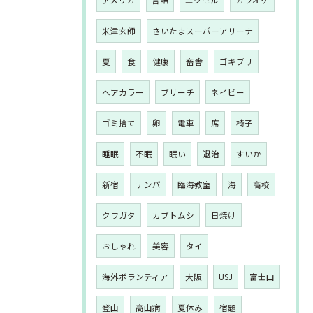
アメリカ
言語
エクセル
カラオケ
米津玄師
さいたまスーパーアリーナ
夏
食
健康
畜舎
ゴキブリ
ヘアカラー
ブリーチ
ネイビー
ゴミ捨て
卵
電車
席
椅子
睡眠
不眠
眠い
退治
すいか
新宿
ナンパ
臨海教室
海
高校
クワガタ
カブトムシ
日焼け
おしゃれ
美容
タイ
海外ボランティア
大阪
USJ
富士山
登山
高山病
夏休み
宿題