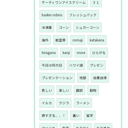
サーティワンアイスクリーム
３１
baskin robins
フレッシュパック
冷凍庫
コーン
シュガーコーン
海外
航空券
romaji
katakana
hiragana
kanji
more
ひらがな
今日は何の日
ハワイ語
プレゼン
プレゼンテーション
地獄
自業自得
悲しい
楽しい
翻訳
動物
イルカ
クジラ
ラーメン
罪すぎる、、！
暑い
留学