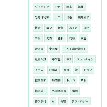
ダイビング
12月
年末
福井
恐竜博物館
カニ
当番
親知らず
抜歯
痛い
新年
お正月
2024
卒論
発表
腫れ
花粉
検査
渋温泉
金具屋
千と千尋の神隠し
私立入試
中学生
中3
バレンタイン
チョコ
北海道
長野
袴
ドラマ
健康診断
時間割
トルコ
晴れ
縮毛矯正
外国語学習
梅雨
修学旅行
AI
倫理
テクノロジー