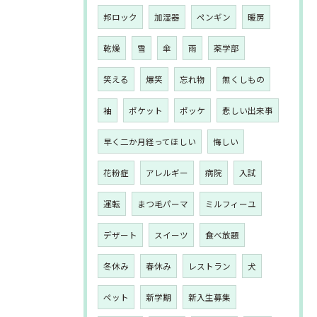
邦ロック
加湿器
ペンギン
暖房
乾燥
雪
傘
雨
薬学部
笑える
爆笑
忘れ物
無くしもの
袖
ポケット
ポッケ
悲しい出来事
早く二か月経ってほしい
悔しい
花粉症
アレルギー
病院
入試
運転
まつ毛パーマ
ミルフィーユ
デザート
スイーツ
食べ放題
冬休み
春休み
レストラン
犬
ペット
新学期
新入生募集