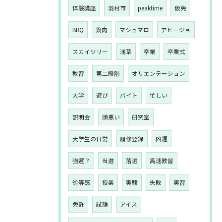
体験講座
羽村市
peaktime
仮免
BBQ
鶏肉
マシュマロ
アヒージョ
スカイツリー
浅草
卒業
卒業式
教習
第二段階
オリエンテーション
大学
遊び
バイト
忙しい
説明会
頭悪い
研究室
大学生の日常
履修登録
凶運
強運？
当選
落選
高速教習
劣等感
授業
実験
失敗
実習
免許
試験
アイス