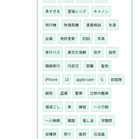
多すぎる
望遠レンズ
キャノン
飛行機
物価高騰
進路相談
友達
台風
免許更新
初回
写真
夜行バス
異文化理解
岩手
自然
箱根旅行
内定式
就職
髪色
iPhone
13
apple care
G
自衛隊
国防
盗撮
警察
沈黙の艦隊
寝過ごし
車
練習
一人行動
一人映画
韓国
推し活
学園祭
収穫祭
祭り
風邪
石垣島