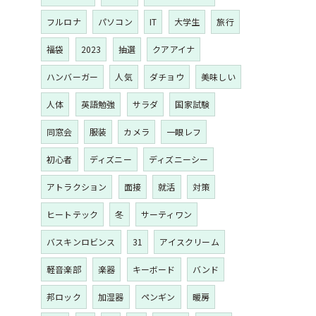
フルロナ
パソコン
IT
大学生
旅行
福袋
2023
抽選
クアアイナ
ハンバーガー
人気
ダチョウ
美味しい
人体
英語勉強
サラダ
国家試験
同窓会
服装
カメラ
一眼レフ
初心者
ディズニー
ディズニーシー
アトラクション
面接
就活
対策
ヒートテック
冬
サーティワン
バスキンロビンス
31
アイスクリーム
軽音楽部
楽器
キーボード
バンド
邦ロック
加湿器
ペンギン
暖房