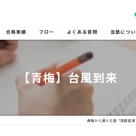
合格実績
フロー
よくある質問
当塾につい
羽村の塾
瑞穂町の塾
【青梅】台風到来
福生の塾
成績アップ
受験対策
青梅から通える塾「英数道場 