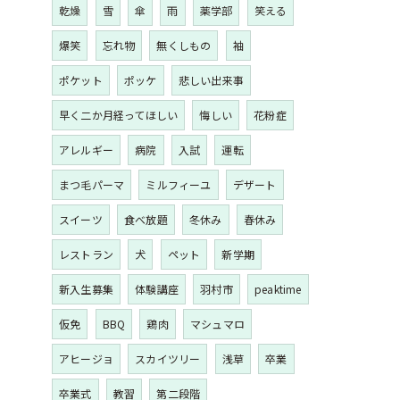
乾燥
雪
傘
雨
薬学部
笑える
爆笑
忘れ物
無くしもの
袖
ポケット
ポッケ
悲しい出来事
早く二か月経ってほしい
悔しい
花粉症
アレルギー
病院
入試
運転
まつ毛パーマ
ミルフィーユ
デザート
スイーツ
食べ放題
冬休み
春休み
レストラン
犬
ペット
新学期
新入生募集
体験講座
羽村市
peaktime
仮免
BBQ
鶏肉
マシュマロ
アヒージョ
スカイツリー
浅草
卒業
卒業式
教習
第二段階