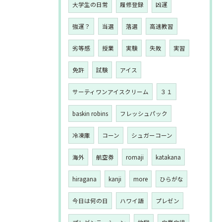
大学生の日常
履修登録
凶運
強運？
当選
落選
高速教習
劣等感
授業
実験
失敗
実習
免許
試験
アイス
サーティワンアイスクリーム
３１
baskin robins
フレッシュパック
冷凍庫
コーン
シュガーコーン
海外
航空券
romaji
katakana
hiragana
kanji
more
ひらがな
今日は何の日
ハワイ語
プレゼン