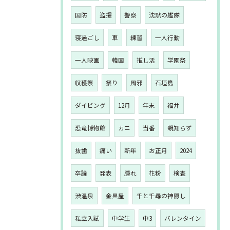
国防
盗撮
警察
沈黙の艦隊
寝過ごし
車
練習
一人行動
一人映画
韓国
推し活
学園祭
収穫祭
祭り
風邪
石垣島
ダイビング
12月
年末
福井
恐竜博物館
カニ
当番
親知らず
抜歯
痛い
新年
お正月
2024
卒論
発表
腫れ
花粉
検査
渋温泉
金具屋
千と千尋の神隠し
私立入試
中学生
中3
バレンタイン