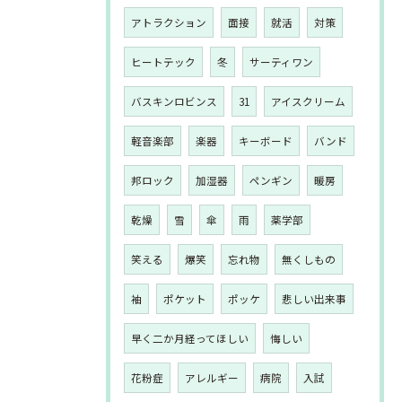
アトラクション
面接
就活
対策
ヒートテック
冬
サーティワン
バスキンロビンス
31
アイスクリーム
軽音楽部
楽器
キーボード
バンド
邦ロック
加湿器
ペンギン
暖房
乾燥
雪
傘
雨
薬学部
笑える
爆笑
忘れ物
無くしもの
袖
ポケット
ポッケ
悲しい出来事
早く二か月経ってほしい
悔しい
花粉症
アレルギー
病院
入試