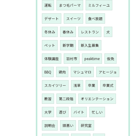
運転
まつ毛パーマ
ミルフィーユ
デザート
スイーツ
食べ放題
冬休み
春休み
レストラン
犬
ペット
新学期
新入生募集
体験講座
羽村市
peaktime
仮免
BBQ
鶏肉
マシュマロ
アヒージョ
スカイツリー
浅草
卒業
卒業式
教習
第二段階
オリエンテーション
大学
遊び
バイト
忙しい
説明会
頭悪い
研究室