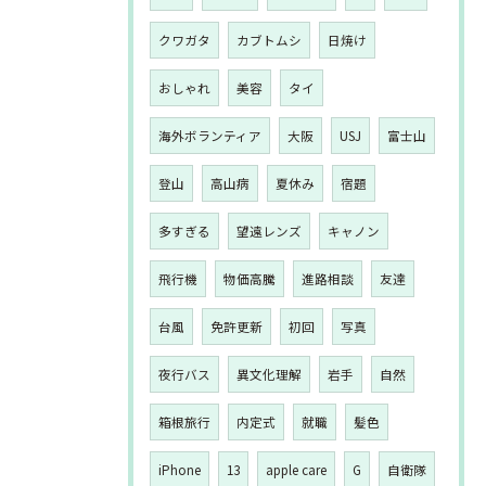
クワガタ
カブトムシ
日焼け
おしゃれ
美容
タイ
海外ボランティア
大阪
USJ
富士山
登山
高山病
夏休み
宿題
多すぎる
望遠レンズ
キャノン
飛行機
物価高騰
進路相談
友達
台風
免許更新
初回
写真
夜行バス
異文化理解
岩手
自然
箱根旅行
内定式
就職
髪色
iPhone
13
apple care
G
自衛隊