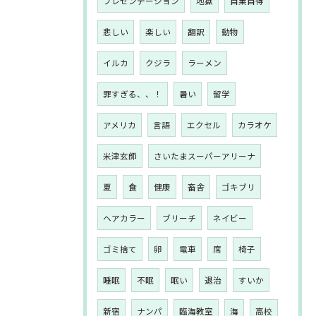
プレゼンテーション
地獄
自業自得
悲しい
楽しい
翻訳
動物
イルカ
クジラ
ラーメン
罪すぎる、、！
暑い
留学
アメリカ
言語
エクセル
カラオケ
米津玄師
さいたまスーパーアリーナ
夏
食
健康
畜舎
ゴキブリ
ヘアカラー
ブリーチ
ネイビー
ゴミ捨て
卵
電車
席
椅子
睡眠
不眠
眠い
退治
すいか
新宿
ナンパ
臨海教室
海
高校