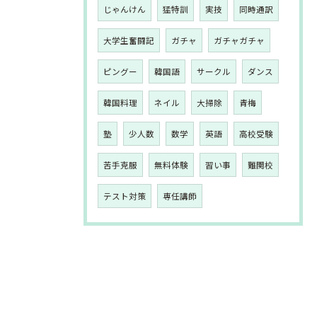
じゃんけん
猛特訓
実技
同時通訳
大学生奮闘記
ガチャ
ガチャガチャ
ピングー
韓国語
サークル
ダンス
韓国料理
ネイル
大掃除
青梅
塾
少人数
数学
英語
高校受験
苦手克服
無料体験
習い事
難関校
テスト対策
専任講師