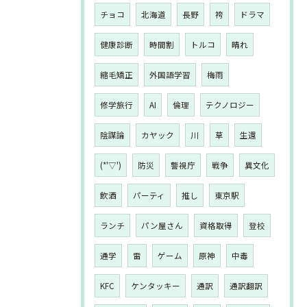
チョコ
北海道
長野
袴
ドラマ
健康診断
時間割
トルコ
晴れ
縮毛矯正
外国語学習
梅雨
修学旅行
AI
倫理
テクノロジー
陰謀論
カヤック
川
草
生還
(*'▽')
防災
警視庁
戦争
異文化
飲酒
パーティ
推し
東京駅
ランチ
パン屋さん
資格取得
登校
通学
雷
ゲーム
原神
中毒
KFC
ケンタッキー
通訳
通訳翻訳