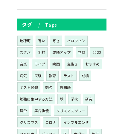
タグ
Tags
瑞穂町
寒い
寒さ
ハロウィン
スタバ
羽村
成績アップ
学祭
2022
音楽
ライブ
映画
息抜き
おすすめ
病気
受験
教育
テスト
成績
テスト勉強
勉強
外国語
勉強に集中する方法
秋
学校
研究
舞台
舞台俳優
クリスマスツリー
クリスマス
コロナ
インフルエンザ
フルロナ
パソコン
IT
大学生
旅行