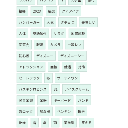
福袋
2023
抽選
クアアイナ
ハンバーガー
人気
ダチョウ
美味しい
人体
英語勉強
サラダ
国家試験
同窓会
服装
カメラ
一眼レフ
初心者
ディズニー
ディズニーシー
アトラクション
面接
就活
対策
ヒートテック
冬
サーティワン
バスキンロビンス
31
アイスクリーム
軽音楽部
楽器
キーボード
バンド
邦ロック
加湿器
ペンギン
暖房
乾燥
雪
傘
雨
薬学部
笑える