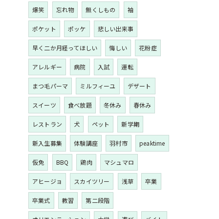
爆笑
忘れ物
無くしもの
袖
ポケット
ポッケ
悲しい出来事
早く二か月経ってほしい
悔しい
花粉症
アレルギー
病院
入試
運転
まつ毛パーマ
ミルフィーユ
デザート
スイーツ
食べ放題
冬休み
春休み
レストラン
犬
ペット
新学期
新入生募集
体験講座
羽村市
peaktime
仮免
BBQ
鶏肉
マシュマロ
アヒージョ
スカイツリー
浅草
卒業
卒業式
教習
第二段階