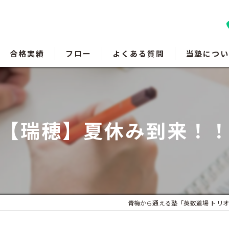
合格実績
フロー
よくある質問
当塾につい
羽村の塾
瑞穂町の塾
【瑞穂】夏休み到来！
福生の塾
成績アップ
受験対策
青梅から通える塾「英数道場 トリオ