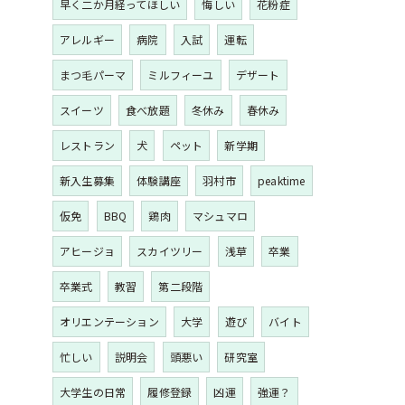
早く二か月経ってほしい
悔しい
花粉症
アレルギー
病院
入試
運転
まつ毛パーマ
ミルフィーユ
デザート
スイーツ
食べ放題
冬休み
春休み
レストラン
犬
ペット
新学期
新入生募集
体験講座
羽村市
peaktime
仮免
BBQ
鶏肉
マシュマロ
アヒージョ
スカイツリー
浅草
卒業
卒業式
教習
第二段階
オリエンテーション
大学
遊び
バイト
忙しい
説明会
頭悪い
研究室
大学生の日常
履修登録
凶運
強運？