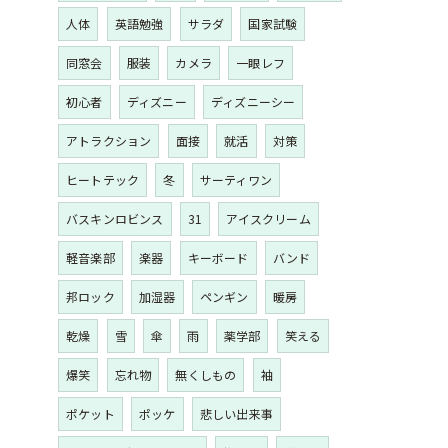
人体
英語勉強
サラダ
国家試験
同窓会
服装
カメラ
一眼レフ
初心者
ディズニー
ディズニーシー
アトラクション
面接
就活
対策
ヒートテック
冬
サーティワン
バスキンロビンス
31
アイスクリーム
軽音楽部
楽器
キーボード
バンド
邦ロック
加湿器
ペンギン
暖房
乾燥
雪
傘
雨
薬学部
笑える
爆笑
忘れ物
無くしもの
袖
ポケット
ポッケ
悲しい出来事