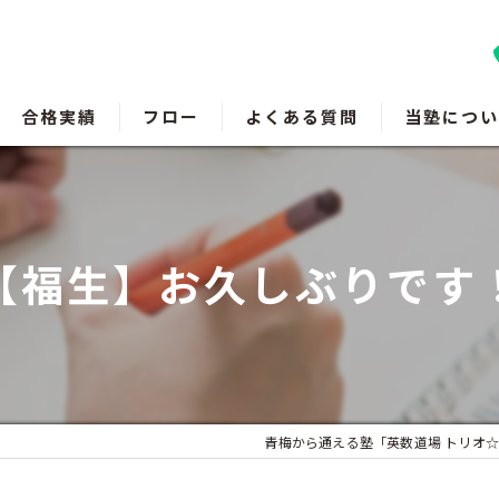
合格実績
フロー
よくある質問
当塾につい
羽村の塾
瑞穂町の塾
【福生】お久しぶりです
福生の塾
成績アップ
受験対策
青梅から通える塾「英数道場 トリオ☆