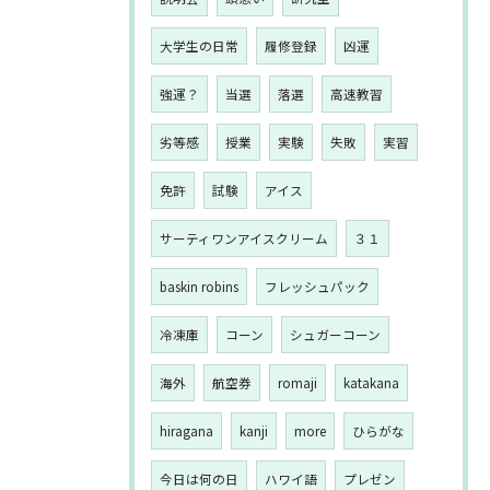
大学生の日常
履修登録
凶運
強運？
当選
落選
高速教習
劣等感
授業
実験
失敗
実習
免許
試験
アイス
サーティワンアイスクリーム
３１
baskin robins
フレッシュパック
冷凍庫
コーン
シュガーコーン
海外
航空券
romaji
katakana
hiragana
kanji
more
ひらがな
今日は何の日
ハワイ語
プレゼン