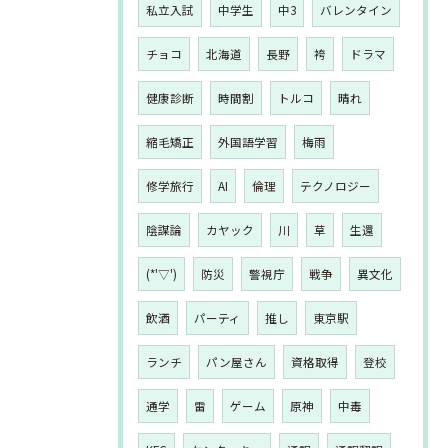
私立入試
中学生
中3
バレンタイン
チョコ
北海道
長野
袴
ドラマ
健康診断
時間割
トルコ
晴れ
縮毛矯正
外国語学習
梅雨
修学旅行
AI
倫理
テクノロジー
陰謀論
カヤック
川
草
生還
(*'▽')
防災
警視庁
戦争
異文化
飲酒
パーティ
推し
東京駅
ランチ
パン屋さん
資格取得
登校
通学
雷
ゲーム
原神
中毒