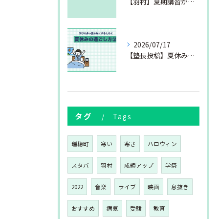
【羽村】夏期講習が始まりました
2026/07/17
【塾長投稿】夏休みの過ごし方③
タグ
Tags
瑞穂町
寒い
寒さ
ハロウィン
スタバ
羽村
成績アップ
学祭
2022
音楽
ライブ
映画
息抜き
おすすめ
病気
受験
教育