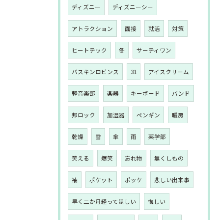
ディズニー
ディズニーシー
アトラクション
面接
就活
対策
ヒートテック
冬
サーティワン
バスキンロビンス
31
アイスクリーム
軽音楽部
楽器
キーボード
バンド
邦ロック
加湿器
ペンギン
暖房
乾燥
雪
傘
雨
薬学部
笑える
爆笑
忘れ物
無くしもの
袖
ポケット
ポッケ
悲しい出来事
早く二か月経ってほしい
悔しい