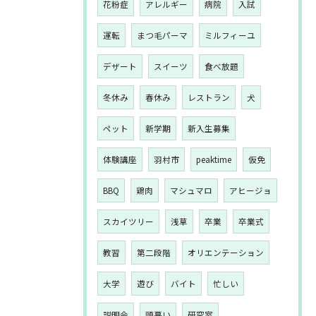
花粉症
アレルギー
病院
入試
運転
まつ毛パーマ
ミルフィーユ
デザート
スイーツ
食べ放題
冬休み
春休み
レストラン
犬
ペット
新学期
新入生募集
体験講座
羽村市
peaktime
仮免
BBQ
鶏肉
マシュマロ
アヒージョ
スカイツリー
浅草
卒業
卒業式
教習
第二段階
オリエンテーション
大学
遊び
バイト
忙しい
説明会
頭悪い
研究室