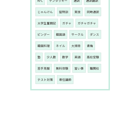
KFC
ケンタッキー
通訳
通訳翻訳
じゃんけん
猛特訓
実技
同時通訳
大学生奮闘記
ガチャ
ガチャガチャ
ピングー
韓国語
サークル
ダンス
韓国料理
ネイル
大掃除
青梅
塾
少人数
数学
英語
高校受験
苦手克服
無料体験
習い事
難関校
テスト対策
専任講師