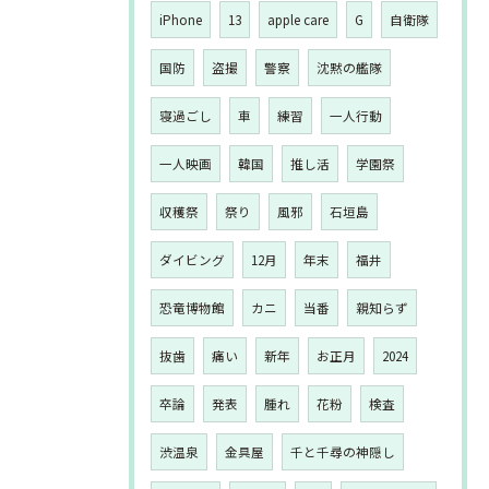
iPhone
13
apple care
G
自衛隊
国防
盗撮
警察
沈黙の艦隊
寝過ごし
車
練習
一人行動
一人映画
韓国
推し活
学園祭
収穫祭
祭り
風邪
石垣島
ダイビング
12月
年末
福井
恐竜博物館
カニ
当番
親知らず
抜歯
痛い
新年
お正月
2024
卒論
発表
腫れ
花粉
検査
渋温泉
金具屋
千と千尋の神隠し