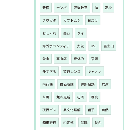
新宿
ナンパ
臨海教室
海
高校
クワガタ
カブトムシ
日焼け
おしゃれ
美容
タイ
海外ボランティア
大阪
USJ
富士山
登山
高山病
夏休み
宿題
多すぎる
望遠レンズ
キャノン
飛行機
物価高騰
進路相談
友達
台風
免許更新
初回
写真
夜行バス
異文化理解
岩手
自然
箱根旅行
内定式
就職
髪色