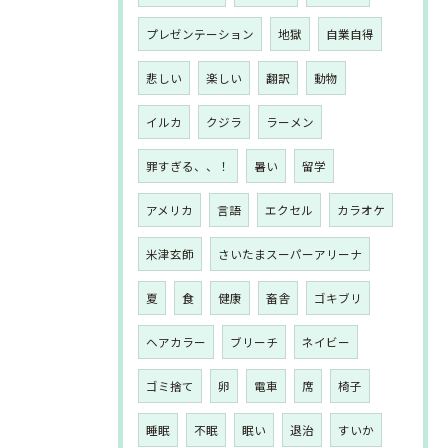
プレゼンテーション
地獄
自業自得
悲しい
楽しい
翻訳
動物
イルカ
クジラ
ラーメン
罪すぎる、、！
暑い
留学
アメリカ
言語
エクセル
カラオケ
米津玄師
さいたまスーパーアリーナ
夏
食
健康
畜舎
ゴキブリ
ヘアカラー
ブリーチ
ネイビー
ゴミ捨て
卵
電車
席
椅子
睡眠
不眠
眠い
退治
すいか